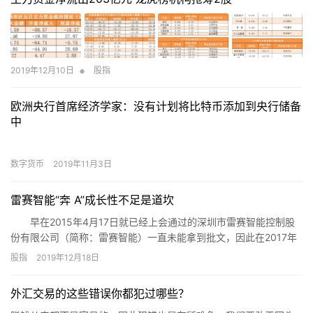
•
2019年12月10日
股指
欧洲央行首席经济学家：没有计划将比特币添加到央行储备
中
数字货币
2019年11月3日
雷赛智能“奔 A”成长性不足是道坎
早在2015年4月17日就已经上会通过的深圳市雷赛智能控制股
份有限公司（简称：雷赛智能）一直未能拿到批文，因此在2017年
公司终止了首次IPO申请。然而，距离上市过会4年零8个月后，公
股指
2019年12月18日
司再次来到了发审委门前。不过，《金融投资报》记者注意到，成
长性不足、募投项目被指盲目扩产、研发投入降速等问题缠身，公
外汇交易的这些错误你都犯过哪些？
司这一次能否顺利过会拿到批文，仍是未知数。