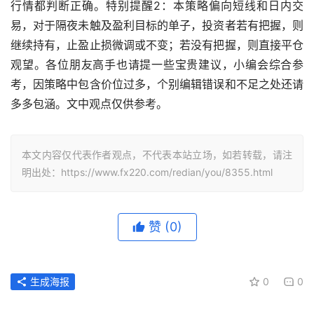
行情都判断正确。特别提醒2：本策略偏向短线和日内交
易，对于隔夜未触及盈利目标的单子，投资者若有把握，则
继续持有，止盈止损微调或不变；若没有把握，则直接平仓
观望。各位朋友高手也请提一些宝贵建议，小编会综合参
考，因策略中包含价位过多，个别编辑错误和不足之处还请
多多包涵。文中观点仅供参考。
本文内容仅代表作者观点，不代表本站立场，如若转载，请注
明出处：https://www.fx220.com/redian/you/8355.html
赞
(0)
生成海报
0
0