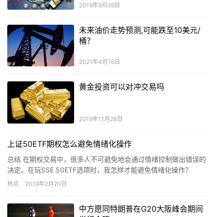
2019年9月26日
未来油价走势预测,可能跌至10美元/
桶？
2021年4月16日
黄金投资可以对冲交易吗
2019年11月28日
上证50ETF期权怎么避免情绪化操作
总结 在期权交易中，很多人不可避免地会通过情绪控制做出错误的
决定。在玩SSE 50ETF选项时，我怎样才能避免情绪化操作？
Good Jingui Finance已经为大家编写了一…
热点
2019年2月20日
中方愿同特朗普在G20大阪峰会期间