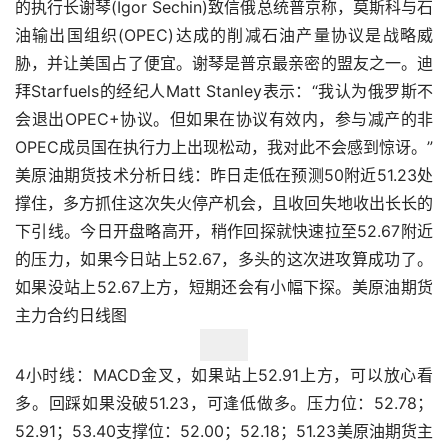
的执行长谢琴(Igor Sechin)致信俄总统普京称，莫斯科与石
油输出国组织(OPEC)达成的削减石油产量协议是战略威
胁，并让美国占了便宜。谢琴是普京最亲密的盟友之一。迪
拜Starfuels的经纪人Matt Stanley表示：“我认为俄罗斯不
会退出OPEC+协议。但如果在协议有效内，参与减产的非
OPEC成员国在执行力上出现松动，我对此不会感到惊讶。”
美原油期货技术分析日线：昨日走低在预测50附近51.23处
撑住，多方抓住这次失火停产机会，且收回失地收出长长的
下引线。今日开盘略高开，稍作回探就快速拉至52.67附近
的压力，如果今日站上52.67，多头的这次进攻算成功了。
如果没站上52.67上方，短期还会有小幅下探。美原油期货
主力合约日线图
4小时线：MACD金叉，如果站上52.91上方，可以放心看
多。回踩如果没破51.23，可逢低做多。压力位：52.78；
52.91；53.40支撑位：52.00；52.18；51.23美原油期货主