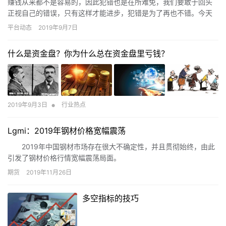
赚钱从来都不是容易的，因此犯错也是在所难免，我们要敢于回头
正视自己的错误，只有这样才能进步，犯错是为了再也不错。今天
小编就给大家介绍一些外汇交易错误，不知道你都犯过吗？ 1：进场
平台动态
2019年9月7日
太…
什么是资金盘？你为什么总在资金盘里亏钱？
•
2019年9月3日
行业热点
Lgmi：2019年钢材价格宽幅震荡
2019年中国钢材市场存在很大不确定性，并且贯彻始终，由此
引发了钢材价格行情宽幅震荡局面。
期货
2019年11月26日
多空指标的技巧