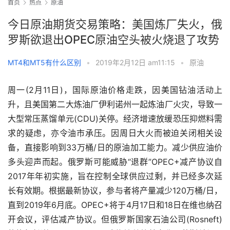
首页
热点
原油
今日原油期货交易策略：美国炼厂失火，俄
罗斯欲退出OPEC原油空头被火烧退了攻势
MT4和MT5有什么区别
•
2019年2月12日 am11:15
•
原油
周一(2月11日)，国际原油价格走跌，因美国钻油活动上
升，且美国第二大炼油厂伊利诺州一起炼油厂火灾，导致一
大型常压蒸馏单元(CDU)关停。经济增速放缓恐压抑燃料需
求的疑虑，亦令油市承压。因周日大火而被迫关闭相关设
备，直接影响到33万桶/日的原油加工能力。减少供应油价
多头迎声而起。俄罗斯可能威胁“退群”OPEC+减产协议自
2017年年初实施，旨在控制全球供应过剩，并已经多次延
长有效期。根据最新协议，参与者将产量减少120万桶/日，
直到2019年6月底。OPEC+将于4月17日和18日在维也纳召
开会议，评估减产协议。但俄罗斯国家石油公司(Rosneft)