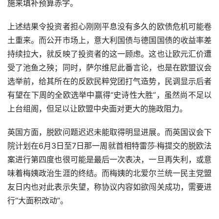
施来填补预算赤字。
上述结果令投资者担心刚刚平息没有多久的欧债危机可能卷
土重来。而公开市场上，意大利国债与德国国债的收益率差
持续拉大，就反映了投资者的这一顾虑。这也让欧元汇价遭
受了池鱼之殃；同时，萨尔维尼此番言论，也是在欧盟议会
选举前，给其所在的反欧民粹党团打气造势，民调显示后者
有望在下周的全欧选举中赢得“史诗性大胜”，虽然尚不足以
上台组阁，但足以让欧盟中央面对更大的施政阻力。
英国方面，脱欧问题迟迟未能取得明显进展。而英国议会下
院计划在6月3日至7日那一周就首相特雷莎·梅提交的脱欧法
案进行第四度也很可能是最后一次表决，一旦再失利，或意
味着梅姨政治生涯的终结。而梅姨的北爱尔兰统一民主党盟
友日内也对此表示失望，称协议内容如欲闯关成功，需要进
行“大面积改动”。