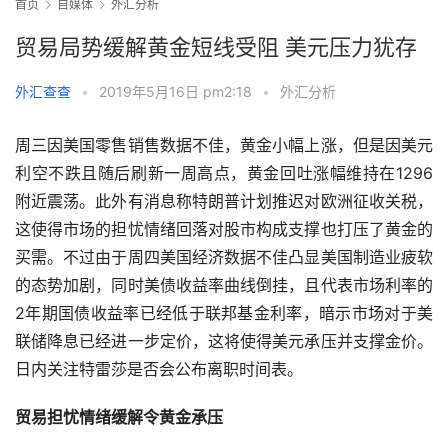
首页
自媒体
外汇分析
贸易局势缓解黄金短线受阻 美元压力犹存
外汇查查
•
2019年5月16日 pm2:18
•
外汇分析
周三因美国零售销售数据不佳，黄金小幅上涨，但是因美元
利空不跌且随后刷新一周高点，黄金回吐涨幅维持在1296
附近震荡。此外有消息称特朗普计划推迟对欧洲征收关税，
这使得市场的担忧情绪回落对股市构成支撑也打压了黄金的
买需。不过由于周四美国经济数据不佳凸显美国制造业疲软
的态势加剧，同时美债收益率曲线倒挂，且代表市场利率的
2年期国债收益率已经低于联邦基金利率，暗示市场对于美
联储降息已经进一步定价，这将使得美元承压并支撑金价。
日内关注特雷莎是否会公布离职时间表。
贸易担忧情绪缓解令黄金承压