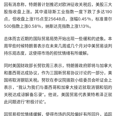
因有消息称，特朗普计划推迟对欧洲征收关税后，美股三大
股指收盘上涨。其中道琼斯工业指数一度下跌了多达190
点，但收盘上涨115点至25648点，涨幅0.45％，标准普尔
500指数上涨0.58％，纳斯达克指数上涨1.13％。
总体而言近期的国际贸易局势开始出现一些缓和的迹象。本
周早些时候特朗普表示在未来几周或几个月对中美贸易谈判
持乐观态度，这使得市场的担忧情绪有所缓解。
同时美国财政部长努钦周三表示，特朗普政府即将与加拿大
和墨西哥达成协议，作为三国新贸易协议讨论的一部分，美
国将取消钢铝关税。努钦在参议院拨款小组委员会听证会上
表示，“我认为我们与墨西哥和加拿大接近就取消钢和铝的
关税达成谅解备忘录”。他说，美国贸易代表莱特希泽正就
此问题进行“积极讨论”。
因贸易担忧情绪缓解，使得市场的风险偏好有所回升，追踪