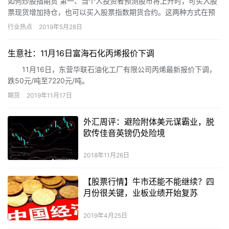
如何炒股指期货 第一、当个人投资者预测股市将上升时，可买入股
票现货增加持仓，也可以买入股票指数期货合约。这两种方式在预
测准确时都可盈利。相比之下，买卖股票指数期货的交易手续费比
行业热点
2019年5月28日
较便…
生意社：11月16日富海石化丙烯报价下调
11月16日，东营华联石油化工厂有限公司丙烯最新报价下调，
跌50元/吨至7220元/吨。
期货
2019年11月17日
外汇周评：避险附体美元谋霸业，脱
欧传佳音英镑仍处险境
2018年11月26日
【股票行情】牛市还能不能继续？四
月份很关键，业板业绩开始复苏
2019年4月25日