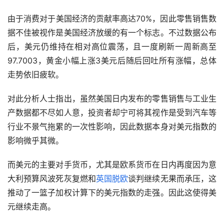
由于消费对于美国经济的贡献率高达70%，因此零售销售数
据不佳被视作是美国经济放缓的有一个标志。不过数据公布
后，美元仍维持在相对高位震荡，且一度刷新一周新高至
97.7003，黄金小幅上涨3美元后随后回吐所有涨幅，总体
走势依旧疲软。
对此分析人士指出，虽然美国日内发布的零售销售与工业生
产数据都不尽如人意，投资者却宁可将其视作是受到汽车等
行业不景气拖累的一次性影响，因此数据本身对美元指数的
影响微乎其微。
而美元的主要对手货币，尤其是欧系货币在日内再度因为意
大利预算风波死灰复燃和
英国脱欧
谈判继续无果而承压，这
推动了一篮子加权计算下的美元指数的走强。因此这使得美
元继续走高。