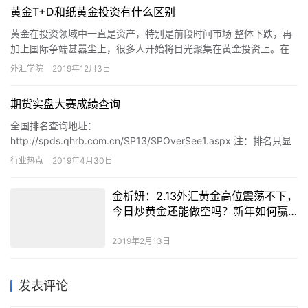
黄金T+D和纸黄金投资有什么区别
黄金在投资领域中一直是资产，特别是前段时间市场 整体下跌，再
加上国际争端甚嚣尘上，很多人开始将目光聚集在黄金投资上。在
黄金投资的选择上，大家对黄金T+D和纸黄金都非常感兴趣，但是
外汇学院
2019年12月3日
却不知道如何选择。那么，黄金T+D和纸黄金投资有什么区别？
期货实盘大赛成绩查询
全国排名查询地址：
http://spds.qhrb.com.cn/SP13/SPOverSee1.aspx 注：排名只显
示前20名，营业部排名按最大本金收益率排
行业热点
2019年4月30日
金析妍：2.13外汇黄金高位震荡不下，
今日炒黄金还能做空吗？新年如何赢
取开门红？
2019年2月13日
发表评论