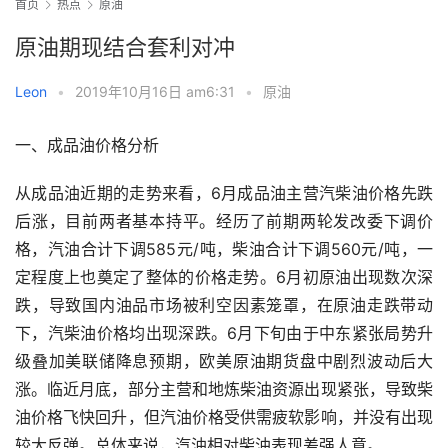
首页
热点
原油
原油期现结合套利对冲
Leon
•
2019年10月16日 am6:31
•
原油
一、成品油价格分析
从成品油近期的走势来看，6月成品油主营汽柴油价格先跌
后涨，目前两者基本持平。经历了前期两轮发改委下调价
格，汽油合计下调585元/吨，柴油合计下调560元/吨，一
定程度上也奠定了整体的价格走势。6月初原油出现数次深
跌，导致国内油品市场被利空因素笼罩，在原油走跌带动
下，汽柴油价格均出现深跌。6月下旬由于中东紧张局势升
级叠加美联储降息预期，欧美原油期货盘中剧烈波动后大
涨。临近月底，部分主营和地炼柴油资源出现紧张，导致柴
油价格飞快回升，但汽油价格受供需疲软影响，并没有出现
较大反弹。总体来说，汽油相对柴油表现差强人意。