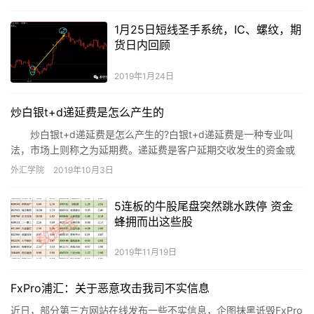
1月25日短线圣手系统，IC、螺纹，期
货日内回顾
2019年1月24日
炒白银t+d递延费是怎么产生的
炒白银t+d递延费是怎么产生的?白银t+d递延费是一种专业叫
法，市场上则称之为延期费。递延费是客户延期交收发生的资金或
黄金实物的融通成本，递延费的支付方向根据交收申报数量对比确
外汇学院
2019年10月3日
定。
5连板的牛股尾盘突然跳水跌停 资金
蜂拥而出这些股
2019年11月19日
FxPro浦汇：关于恶意攻击我司不实信息
近日，部分第三方网站在线发布一些不实信息，企图抹黑诋毁FxPro