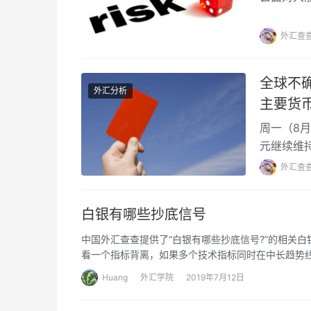
资者们也
外汇查
全球不
外汇分析
主要货
周一（8月
元继续维
美联储，
外汇查
白银有哪些抄底信号
中国外汇查查提供了“白银有哪些抄底信号?”的相关白
看一个指标背离，如果多个技术指标同时在中长趋势
Huang
外汇学院
2019年7月12日