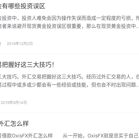
金有哪些投资误区
金投资中，投资人难免会因为操作失误而造成一定程度的亏损，
资者来说避开现货黄金投资误区很重要，那么在现货黄金投资中
有哪些，投资者又该如何避开？
查
2019年12月2日
易把握好这三大技巧！
三大技巧。外汇交易把握好这三大技巧。经历过外汇交易的人，
易过程中或多或少都会有一些经验或技能，但也会不时出现问题
汇查查将介绍外汇交易的三项技能，希望能对…
2019年9月14日
FX外汇怎么样
借款OxisFX外汇怎么样 从一开始，OxisFX就是忠实于自己