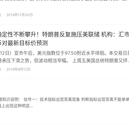
会面临一些风险。那么，贵金属投资短线交易的风险有哪些呢？
查
2019年11月30日
确定性不断攀升！特朗普反复施压美联储 机构：汇
币对最新目标价预测
12日）亚市午后，美元指数位于97.50附近水平徘徊。本交易日
持承压下滑之势，但波动相当窄幅。 上周五美国总统特朗普又抨
称美国拥有世界上最安全的货币，…
查
2019年8月12日
银知识说明： 信号一：技术指标出现背离现象 判断指标出现背离不能单
线上出现这种明显…