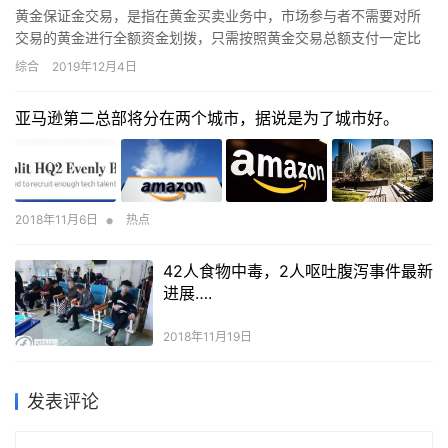
黄金保证金交易，是指在黄金买卖业务中，市场参与者不需要对所
交易的黄金进行全额资金划拨，只需按照黄金交易总额支付一定比
例的价款，作为黄金实物交收时的履约保证。在目前世界黄金交易
综合
2019年12月4日
中，即存在黄金期货保证金交易，也存在黄金现货保证金交易。一
提到黄金保证金交易，许多人士自然想到黄金期货，这是理解上的
亚马逊第二总部将分在两个城市，据说是为了城市好。
偏差。那么，黄金保证金交易有什么功能。
•
2018年11月6日
热点
42人食物中毒，2人呕吐腹泻事件最新
进展….
2018年11月19日
发表评论