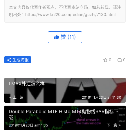
本文内容仅代表作者观点，不代表本站立场，如若转载，请注
明出处：https://www.fx220.com/redian/guzhi/7130.html
赞
(11)
生成海报
0
0
LMAX外汇怎么样
上一篇
2019年1月23日 am11:30
Double Parabolic MTF Histo MT4抛物线SAR指标下
载
2019年1月23日 am11:35
下一篇