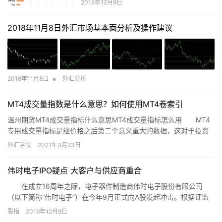
2019年12月9日
2018年11月8日外汇市场基本面分析及操作建议
•
2018年11月8日
外汇分析
MT4成交量指数是什么意思？如何使用MT4卷索引
温州期货MT4成交量指标什么意思MT4成交量指标怎么用 MT4
专用成交量指标是继价格之后第二个意义重大的数据，这对于投资
者来说有一定的使用价值。大的成交量表明市场中有大量的参与者
外汇学院
2021年3月23日
存在，小成交量表明市场中的参与者很少，买
伟时电子IPO疑点 大客户与供应商重合
在成立16周年之际，电子器件制造商伟时电子股份有限公司
（以下简称“伟时电子”）在今年9月正式向A股发起冲击。根据证监
会官网最新披露的消息显示，伟时电子IPO再向前推近一步，拿到了
股指
2019年12月9日
反馈意见。在伟时电子此番的IPO之旅中，夏普集团成为了不得不提