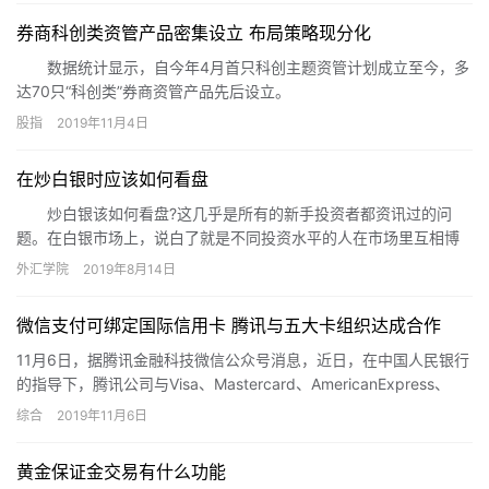
及的关键公司，在报告期内扮演着“双面角色”，稳居第一大客户的同
券商科创类资管产品密集设立 布局策略现分化
时还稳居公司第一大供应商，上述现象引发了证监会的重点关注，
伟时电子则需要对这种“既是客户又是供应商”的情况给出一个合理的
数据统计显示，自今年4月首只科创主题资管计划成立至今，多
解释。
达70只“科创类”券商资管产品先后设立。
股指
2019年11月4日
在炒白银时应该如何看盘
炒白银该如何看盘?这几乎是所有的新手投资者都资讯过的问
题。在白银市场上，说白了就是不同投资水平的人在市场里互相博
弈，投资技术高的人可以在这里轻松获利,而技术水平低的人则极有
外汇学院
2019年8月14日
可能沦落为别人的提款机。作为一个新人投资者，就更应该了解必
备的使用技巧。今天小编就给大家介绍一下在炒白银时应该如何看
微信支付可绑定国际信用卡 腾讯与五大卡组织达成合作
盘。
11月6日，据腾讯金融科技微信公众号消息，近日，在中国人民银行
的指导下，腾讯公司与Visa、Mastercard、AmericanExpress、
Discover Global N…
综合
2019年11月6日
黄金保证金交易有什么功能