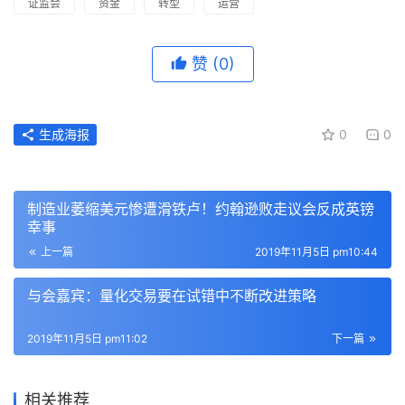
证监会
资金
转型
运营
赞
(0)
生成海报
0
0
制造业萎缩美元惨遭滑铁卢！约翰逊败走议会反成英镑
幸事
上一篇
2019年11月5日 pm10:44
与会嘉宾：量化交易要在试错中不断改进策略
2019年11月5日 pm11:02
下一篇
相关推荐