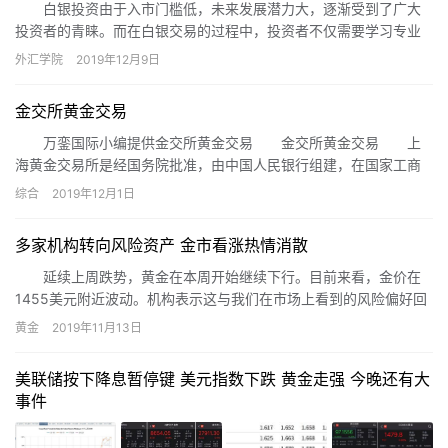
白银投资由于入市门槛低，未来发展潜力大，逐渐受到了广大
投资者的青睐。而在白银交易的过程中，投资者不仅需要学习专业
知识，还要掌握一定的投资技巧。那么，新手炒白银有哪些投资技
外汇学院
2019年12月9日
巧呢?
金交所黄金交易
万銮国际小编提供金交所黄金交易 金交所黄金交易 上
海黄金交易所是经国务院批准，由中国人民银行组建，在国家工商
行政管理局登记注册的，不以营利为目的，实行自律性管理的法
综合
2019年12月1日
人。遵循公开、公平、公正和诚实信用的原则组织黄金、白银、铂
等贵金属交易。交易所于2002年10月30日正式开业。
多家机构转向风险资产 金市看涨热情消散
延续上周跌势，黄金在本周开始继续下行。目前来看，金价在
1455美元附近波动。机构表示这与我们在市场上看到的风险偏好回
暖有直接关系，那些持有黄金来避险的投资者已在减仓，现在看来
黄金
2019年11月13日
已经回归风险资产中了。渣打银行（Standard Chartered Bank）
贵金属分析师Suki Cooper表示过去这一周，很多支撑黄金的利好因
美联储按下降息暂停键 美元指数下跌 黄金走强 今晚还有大
素都在消散，因此投资者们逐渐的获利了结影响开始显现。经历了
事件
夏季大涨之后，黄金市场的热度已经下降了不少，尤其是上周还创
下了近三年以来最差的单周表现。此前非常看涨的各大投行也渐渐