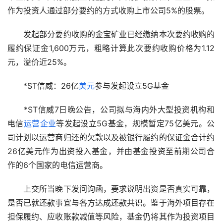
作为投资人通过部分要约的方式收购上市公司5%的股票。
　　发起部分要约收购的金宝矿业已经缴纳本次要约收购的
履约保证金1,600万元，粗略计算此次要约收购价格为1.12
元，溢价近25%。
　　*ST信威：26亿
美元
参与发起设立5G基金
　　*ST信威7日晚公告，公司拟与海内外大型投资机构和
电信
运营
企业
等发起设立5G基金，规模暂定75亿美元。公
司计划以运营商归还的欠款以及被银行履约的保证金合计约
26亿美元作为出资投入基金，并由基金投资至前期公司合
作的6个国家的电信运营商。
　　上交所当晚下发问询函，要求说明出资是否真实可靠，
是否已就还款事宜与各方达成还款共识。鉴于海外项目存在
担保履约、应收账款减值等风险，基金仍将其作为投资项目