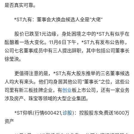
是否真实可靠。
　　*ST九有：董事会大换血候选人全是“大佬”
　　股价已跌至1元边缘，身处困境之中的*ST九有似乎在
酝酿着一场大变化。11月6日下午，*ST九有发布公告称，
公司七名董事成员中有三人提出辞职，其中包括公司董事长
徐莹泱。
　　更值得注意的是，*ST九有大股东推举的三名董事候选
人均大有来头。他们均身居其他公司“董事长”之位，这些公
司里有新三板挂牌企业，有
创业
板上市公司，还有一家业务
涉及房产、珠宝等领域的大型企业集团。
　　*ST仰帆(行情600421,
诊股
)：控股股东免费送1600万
资产