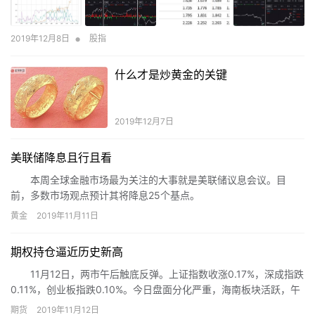
转变了对黄金的态度。
•
2019年12月8日
股指
什么才是炒黄金的关键
2019年12月7日
美联储降息且行且看
本周全球金融市场最为关注的大事就是美联储议息会议。目
前，多数市场观点预计其将降息25个基点。
黄金
2019年11月11日
期权持仓逼近历史新高
11月12日，两市午后触底反弹。上证指数收涨0.17%，深成指跌
0.11%，创业板指跌0.10%。今日盘面分化严重，海南板块活跃，午
后军工、基建、电路板、工业大麻等题材复苏，带领大盘反弹；而
期货
2019年11月12日