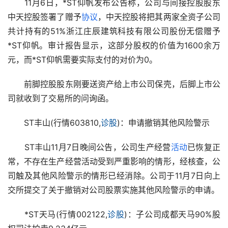
　　11月6日，*ST仰帆发布公告称，公司与间接控股股东
中天控股签署了赠予
协议
，中天控股将把其两家全资子公司
共计持有的51%浙江庄辰建筑科技有限公司股份无偿赠予
*ST仰帆。审计报告显示，这部分股权的价值为1600余万
元，而*ST仰帆需要实际支付的对价为0。
　　前脚控股股东刚要送资产给上市公司保壳，后脚上市公
司就收到了交易所的问询函。
　　ST丰山(行情603810,
诊股
)：申请撤销其他风险警示
　　ST丰山11月7日晚间公告，公司生产经营
活动
已恢复正
常，不存在生产经营活动受到严重影响的情形，经核查，公
司触及其他风险警示的情形已经消除。公司于11月7日向上
交所提交了关于撤销对公司股票实施其他风险警示的申请。
　　*ST天马(行情002122,
诊股
)：子公司成都天马90%股