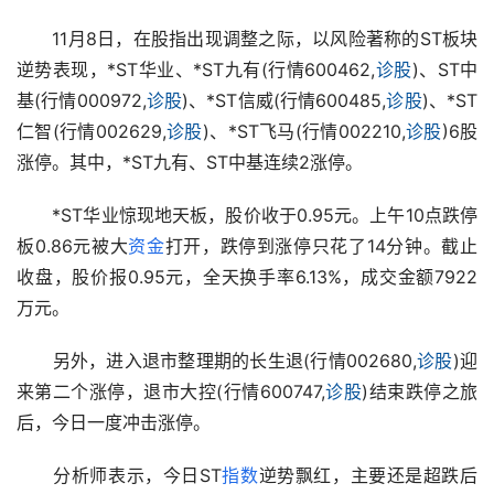
　　11月8日，在股指出现调整之际，以风险著称的ST板块
逆势表现，*ST华业、*ST九有(行情600462,
诊股
)、ST中
基(行情000972,
诊股
)、*ST信威(行情600485,
诊股
)、*ST
仁智(行情002629,
诊股
)、*ST飞马(行情002210,
诊股
)6股
涨停。其中，*ST九有、ST中基连续2涨停。
　　*ST华业惊现地天板，股价收于0.95元。上午10点跌停
板0.86元被大
资金
打开，跌停到涨停只花了14分钟。截止
收盘，股价报0.95元，全天换手率6.13%，成交金额7922
万元。
　　另外，进入退市整理期的长生退(行情002680,
诊股
)迎
来第二个涨停，退市大控(行情600747,
诊股
)结束跌停之旅
后，今日一度冲击涨停。
　　分析师表示，今日ST
指数
逆势飘红，主要还是超跌后