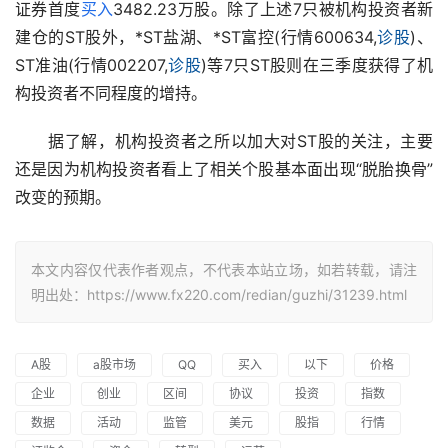
证券首度
买入
3482.23万股。除了上述7只被机构投资者新
建仓的ST股外，*ST盐湖、*ST富控(行情600634,
诊股
)、
ST准油(行情002207,
诊股
)等7只ST股则在三季度获得了机
构投资者不同程度的增持。
　　据了解，机构投资者之所以加大对ST股的关注，主要
还是因为机构投资者看上了相关个股基本面出现“脱胎换骨”
改变的预期。
本文内容仅代表作者观点，不代表本站立场，如若转载，请注
明出处：https://www.fx220.com/redian/guzhi/31239.html
A股
a股市场
QQ
买入
以下
价格
企业
创业
区间
协议
投资
指数
数据
活动
监管
美元
股指
行情