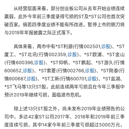
　　从经营层面来看，部分创业板公司从去年开始业绩连续
羸弱，此外今年前三季度录得亏损的ST及*ST公司也首次突
破百家。倘若四季度业绩不能有所改进，暂停上市的铡刀将
与2019年年报披露之际正式落下。
　　具体来看，两市中有*ST利源(行情002501,
诊股
)、*ST
厦工、*ST北讯(行情002359,
诊股
)、*ST欧浦、*ST金山
(行情600396,
诊股
)、*ST仰帆、*ST鹏起、*ST游久(行情
600652,
诊股
)、*ST索菱(行情002766,
诊股
)、*ST刚泰(行
情600687,
诊股
)、*ST工新(行情600701,
诊股
)、*ST盐湖、
*ST飞马等13只ST股，此前连续两年亏损且在今年三季报中
预计2019年继续亏损，面临退市危机。
　　除上述13只ST股之外，尚未发布2019年业绩预告的公
司中，多达42家ST公司2017年、2018年和2019年前三季
度连续亏损，其中14家今年前三季度亏损超过5000万元，