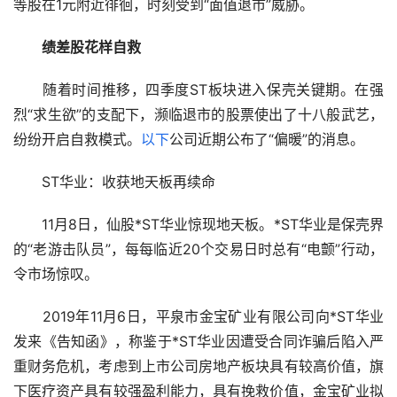
等股在1元附近徘徊，时刻受到“面值退市”威胁。
绩差股花样自救
　　随着时间推移，四季度ST板块进入保壳关键期。在强
烈“求生欲”的支配下，濒临退市的股票使出了十八般武艺，
纷纷开启自救模式。
以下
公司近期公布了“偏暖”的消息。
　　ST华业：收获地天板再续命
　　11月8日，仙股*ST华业惊现地天板。*ST华业是保壳界
的“老游击队员”，每每临近20个交易日时总有“电颤”行动，
令市场惊叹。
　　2019年11月6日，平泉市金宝矿业有限公司向*ST华业
发来《告知函》，称鉴于*ST华业因遭受合同诈骗后陷入严
重财务危机，考虑到上市公司房地产板块具有较高价值，旗
下医疗资产具有较强盈利能力，具有挽救价值，金宝矿业拟