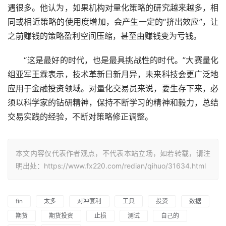
遇很多。他认为，如果机构对量化策略的研究越来越多，相
同或相近策略的使用度增加，会产生一定的“挤出效应”，让
之前赚钱的策略盈利空间压缩，甚至由赚钱变为亏钱。
　　“这是最好的时代，也是最具挑战性的时代。”大赛量化
组亚军王霖表示，技术革新日新月异，未来科技会更广泛地
应用于金融投资领域。对量化交易员来说，要生存下来，必
须以科学家的钻研精神，保持不断学习的精神和毅力，总结
交易实践的经验，不断对策略修正调整。
本文内容仅代表作者观点，不代表本站立场，如若转载，请注
明出处：https://www.fx220.com/redian/qihuo/31634.html
fin
太多
对冲套利
工具
投资
数据
期货
期货投资
止损
测试
自己的