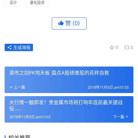
设计
量化投资
赞
(0)
生成海报
0
0
退市之剑PK地天板 盘点A股绩差股的花样自救
上一篇
2019年11月5日 pm10:55
大行情一触即发！贵金属市场将打响年底前最关键战
役……
2019年11月5日 pm11:03
下一篇
相关推荐