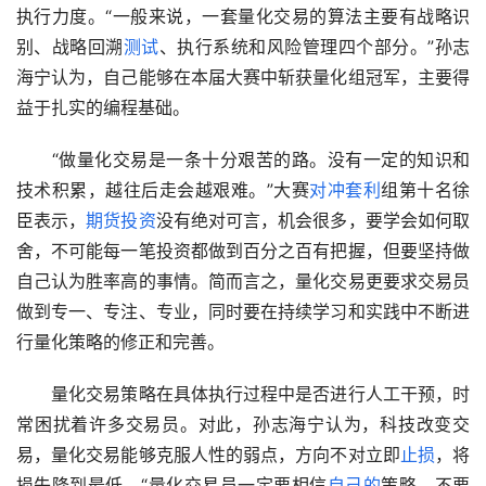
执行力度。“一般来说，一套量化交易的算法主要有战略识
别、战略回溯
测试
、执行系统和风险管理四个部分。”孙志
海宁认为，自己能够在本届大赛中斩获量化组冠军，主要得
益于扎实的编程基础。
　　“做量化交易是一条十分艰苦的路。没有一定的知识和
技术积累，越往后走会越艰难。”大赛
对冲套利
组第十名徐
臣表示，
期货投资
没有绝对可言，机会很多，要学会如何取
舍，不可能每一笔投资都做到百分之百有把握，但要坚持做
自己认为胜率高的事情。简而言之，量化交易更要求交易员
做到专一、专注、专业，同时要在持续学习和实践中不断进
行量化策略的修正和完善。
　　量化交易策略在具体执行过程中是否进行人工干预，时
常困扰着许多交易员。对此，孙志海宁认为，科技改变交
易，量化交易能够克服人性的弱点，方向不对立即
止损
，将
损失降到最低。“量化交易员一定要相信
自己的
策略，不要