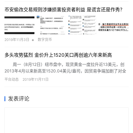
币安偷改交易规则涉嫌损害投资者利益 是谎言还是作秀？
•
2019年11月3日
数字货币
多头攻势猛烈 金价升上1520关口再创逾六年来新高
周一（8月12日）纽市盘中，现货黄金一度拉升近13美元，创
2013年4月以来新高至1520.04美元/盎司，因贸易争端加剧了对全
球经济增长和汇率波动的担忧，美国股市大幅下滑，引发了避险买
平台动态
2019年11月11日
需；此外美债收益率连续走低也提振了金价。
发表评论