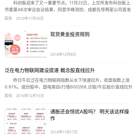
科创板迎来了又一重要节点。11月22日，上交所发布科创板上
市委第48次审议会议结果，同意华峰测控、成都先导两家公司首发
上市申请。至此，科创板过会企业达到100家。
股指
2019年11月26日
现货黄金投资规则
2019年12月8日
泛在电力物联网建设提速 概念股直线拉升
昨日午后泛在电力物联网指数从水下快速拉升，收盘指数上涨
0.61%。成份股中，国电南自(行情600268,诊股)午后股价直线拉升
封涨停，收盘涨幅回落至7.47%，岷江水电(行情600131,诊股)午后
股指
2019年12月10日
一度冲高逾9%，收盘涨4.99%，远光软件(行情002063,诊股)、光
一科技(行情300356,诊股)和东方电子(行情000682,诊股)等个股也
通胀还会惊扰A股吗？ 明天该这样操
纷纷跟涨。
作
2019年11月17日