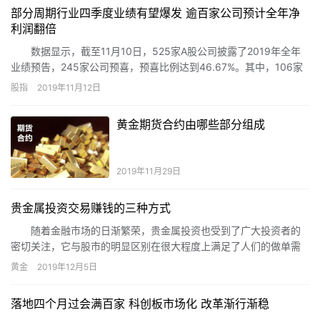
部分周期行业四季度业绩有望爆发 逾百家公司预计全年净
利润翻倍
数据显示，截至11月10日，525家A股公司披露了2019年全年
业绩预告，245家公司预喜，预喜比例达到46.67%。其中，106家
公司预计2019年实现归属于上市公司股东的净利润增长幅度超过
股指
2019年11月12日
100%，占已披露全年业绩预告上市公司总数的20.19%。
黄金期货合约由哪些部分组成
2019年11月29日
贵金属投资交易赚钱的三种方式
随着金融市场的日渐繁荣，贵金属投资也受到了广大投资者的
密切关注，它与股市的明显区别在很大程度上满足了人们的做单需
求和利益追求。如今，越来越多的投资者加入了贵金属投资行列，
黄金
2019年12月5日
以实现资产的保值增值。接下来，小编将介绍贵金属投资交易赚钱
的三种方式，与大家共享。
落地四个月过会满百家 科创板市场化 改革渐行渐稳