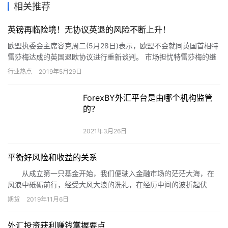
相关推荐
英镑再临险境！无协议英退的风险不断上升！
欧盟执委会主席容克周二(5月28日)表示，欧盟不会就同英国首相特
雷莎梅达成的英国退欧协议进行重新谈判。 市场担忧特雷莎梅的继
任者可能引发同欧盟的对抗，英国无协议脱欧的风险再次升温，…
行业热点
2019年5月29日
ForexBY外汇平台是由哪个机构监管
的？
2021年3月26日
平衡好风险和收益的关系
从成立第一只基金开始，我们便驶入金融市场的茫茫大海，在
风浪中砥砺前行，经受大风大浪的洗礼，在经历中间的波折起伏
时，团队不断努力，不断改进、提高，力求努力拼搏，以优良的业
期货
2019年11月6日
绩回报投资人。
外汇投资获利赚钱掌握要点