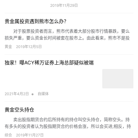
2019年11月29日
贵金属投资遇到熊市怎么办？
对于股票投资者而言，熊市代表着大部分股市行情暴跌，要么
损失严重，要么资金长时间被套在股市上。由此看来，熊市不是投
资者所愿意看到的，那么，贵金属投资遇到熊市怎么办呢?相关内容
黄金
2019年12月5日
如下。
独家！曝ACY稀万证券上海总部疑似被端
•
2021年4月2日
自媒体
黄金空头持仓
卖出股指期货合约后所持有的持仓叫空头持仓，简称空头。持
有多头的投资者认为股指期货合约价格会涨，所以会买进;相反，持
有空头的投资者认为股指期货合约价格以后会下跌，所以才卖出。
综合
2019年11月27日