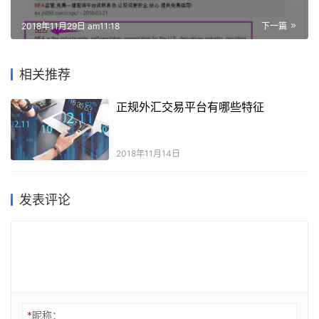
2018年11月29日 am11:18
下一篇
相关推荐
正规外汇交易平台有哪些特征
2018年11月14日
发表评论
*
昵称：