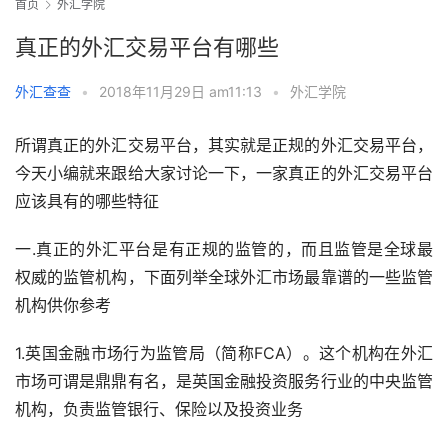
首页
外汇学院
真正的外汇交易平台有哪些
外汇查查
•
2018年11月29日 am11:13
•
外汇学院
所谓真正的外汇交易平台，其实就是正规的外汇交易平台，
今天小编就来跟给大家讨论一下，一家真正的外汇交易平台
应该具有的哪些特征
一.真正的外汇平台是有正规的监管的，而且监管是全球最
权威的监管机构，下面列举全球外汇市场最靠谱的一些监管
机构供你参考
1.英国金融市场行为监管局（简称FCA）。这个机构在外汇
市场可谓是鼎鼎有名，是英国金融投资服务行业的中央监管
机构，负责监管银行、保险以及投资业务