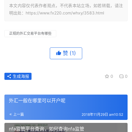
本文内容仅代表作者观点，不代表本站立场，如若转载，请注
明出处：https://www.fx220.com/whxy/3583.html
正规的外汇交易平台有哪些
赞
(1)
生成海报
0
0
外汇一般在哪里可以开户呢
上一篇
2018年11月29日 am10:52
nfa监管平台查询，如何查询nfa监管