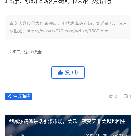
汇新手，可以加本站客户微信，拉入外汇交流群哦
本文内容仅代表作者观点，不代表本站立场，如若转载，请注
明出处：https://www.fx220.com/redian/3580.html
外汇开户送100美金
赞
(1)
生成海报
0
1
鲍威尔鸽派讲话引爆市场，美元一夜变天非美起死回生
上一篇
2018年11月29日 am10:00