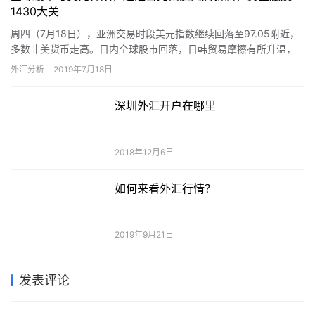
1430大关
周四（7月18日），亚洲交易时段美元指数继续回落至97.05附近，
多数非美货币走高。日内全球股市回落，日韩贸易摩擦有所升温，
避险需求有所升温，随着亚洲地区股市跌势加深，杠杆和宏观基…
外汇分析
2019年7月18日
深圳外汇开户在哪里
2018年12月6日
如何来看外汇行情？
2019年9月21日
发表评论