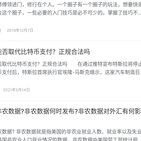
师傅领进门，修行在个人。一个圈子有一个圈子的玩法，想要快
金这个圈子，一些必要的入门技巧是必不可少的。掌握了技巧不
多投资者 交流投资心得，还能收获更多利润回报。那么这些技巧
呢？快来和小编一起看看吧！
查
2019年12月7日
能否取代比特币支付？正规合法吗
否取代比特币支付？正规合法吗 在通过推特宣布特斯拉将停
币支付后，特斯拉首席执行官埃隆-马斯克暗示，这家汽车制造巨
会完全停止使用加密货币；周四，马斯克说，特斯拉已经在与狗
coin）
2021年5月14日
非农数据?非农数据何时发布?非农数据对外汇有何影
农数据? 非农数据就是指美国的非农业就业人数、就业率以及失
美国非农业人口就业情况的数据。非农数据由美国劳工部统计局