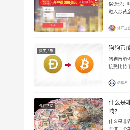
俗话说：
融入炒黄
可以和更
底是什么
外汇查
狗狗币
数字货币
狗狗币能
接受比特
头可能不
币（Doge
阅读君
什么是
外汇学院
响?
什么是非
率这三个