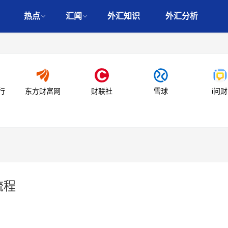
热点
汇闻
外汇知识
外汇分析
行
东方财富网
财联社
雪球
i问财
流程