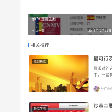
gkfx捷凯金融
上一篇
2018年12月24日 
相关推荐
最可行
原创精选
货币对的
中，一些
容易受到
外汇查
炒黄金
外汇学院