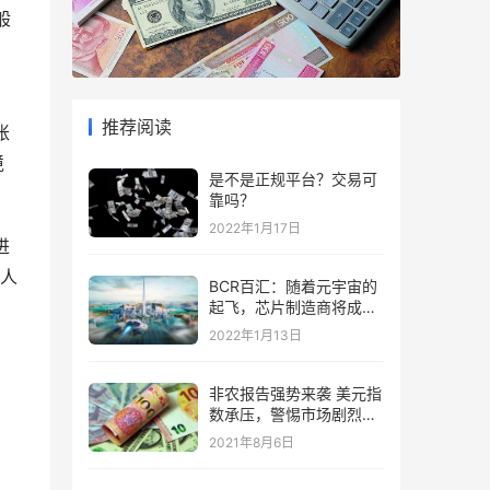
般
推荐阅读
账
境
是不是正规平台？交易可
靠吗？
2022年1月17日
进
人
BCR百汇：随着元宇宙的
起飞，芯片制造商将成为
“赢家”
2022年1月13日
非农报告强势来袭 美元指
数承压，警惕市场剧烈波
动
2021年8月6日