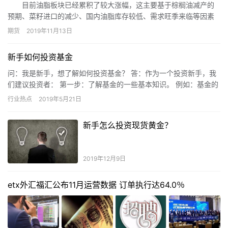
目前油脂板块已经累积了较大涨幅，这主要基于棕榈油减产的
预期、菜籽进口的减少、国内油脂库存较低、需求旺季来临等因素
的提振。展望后市，在油脂板块整体上行、大豆库存降低、豆油未
期货
2019年11月13日
执行合同偏高、豆油库存下降的背景下，豆油仍有上行空间。
新手如何投资基金
问：我是新手，想了解如何投资基金？ 答：作为一个投资新手，我
们建议投资者： 第一步：了解基金的一些基本知识。 例如：基金的
概念、类别、费用等。这些一般在基金公司的投资者教育园地里可…
行业热点
2019年5月21日
新手怎么投资现货黄金？
2019年12月9日
etx外汇福汇公布11月运营数据 订单执行达64.0％