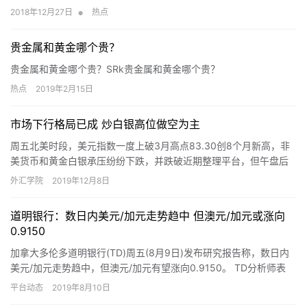
•
2018年12月27日
热点
贵金属和黄金哪个贵？
贵金属和黄金哪个贵？SRk贵金属和黄金哪个贵？
热点
2019年2月15日
市场下行格局已成 炒白银高位做空为主
周五北美时段，美元指数一度上破3月高点83.30创8个月新高，非
美货币和黄金白银承压纷纷下跌，并跌破近期整理平台，但午盘后
白银价格超跌反弹，收复日内大部分跌幅。
外汇学院
2019年12月8日
道明银行：数日内美元/加元走势趋中 但澳元/加元或涨向
0.9150
加拿大多伦多道明银行(TD)周五(8月9日)发布研究报告称，数日内
美元/加元走势趋中，但澳元/加元有望涨向0.9150。 TD分析师表
示：“目前看来加元并没有太多溢价，整体和我们的…
平台动态
2019年8月10日