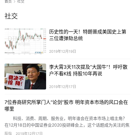
首页
社交
社交
历史性的一天！特朗普成美国史上第
三位遭弹劾总统
2019年12月19日
李大霄3天11次提及“大国牛”！呼吁散
户不看K线 持股10年再说
2019年12月17日
7位券商研究所掌门人“论剑”股市 明年资本市场的风口会在
哪里
科技、消费、周期、服务业，明年谁会在资本市场上唱主角？
在12月18日的中国证券业2020投研峰会上，这个话题成为关注的焦
点。
股指
2019年12月17日