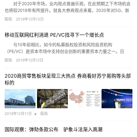
对于2020年市场，业内观点普遍乐观，在此预期之下市场机会
也将较2019年有所提升。就各大券商观点来看，2020年对5G、新
能源汽车、金融、集成电路、基建等板块集中看好。
股指
2019年12月13日
移动互联网红利消退 PE/VC找寻下一个增长点
与10年前相比，如今的私募股权投资和风险投资机构
（PE/VC）是资本市场中支持创业创新的重要资本力量之一。日
前，中国证券投资基金业协会（以下简称“协会”）公布的今年第11期
股指
2019年12月12日
私募基金管理人登记及私募基金产品备案月报显示，截至2019年11
月底，在协会存续登记的私募股权、创业投资基金管理人14880
2020商贸零售板块呈现三大热点 券商看好苏宁易购等头部
家；存续备案的私募股权投资基金28466只，基金规模8.57万亿
标的
元，创业投资基金7777只，基金规模1.14万亿元。
•
2019年12月11日
股指
国际观察：弹劾条款公布 驴象斗法渐入高潮