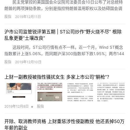
民主党掌控的美国国会众议院司法委员会10日公布了对总统特
朗普的两项弹劾条款，分别是指控特朗普滥用职权以及妨碍国会调
查。众议院民主党人还在当天举行的新闻发布会上强调了弹劾的必
股指
2019年12月11日
要性和紧迫性。
沪市公司监管锐评第五期 | ST公司炒作“野火烧不尽” 根除
乱象更要“土壤改良”
这段时间，ST公司行情有点不一样。近一个月，Wind ST概念
指数累计上涨5.06%，而同期沪深300指数却下跌1.95%；两市144
只ST股票中，有12只涨幅超过20%，36只涨幅达到10%以上。其
股指
2019年12月10日
中，*ST九有(行情600462,诊股)和*ST鹏起(行情600614,诊股)连
续多个涨停，但两家公司也并无实质性改变基本面的重大事项。如
上财一副教授被指性骚扰女生 多家上市公司“躺枪”？
此场景让人感觉似曾相识，这两年眼看就要熄火的“炒差、炒壳”之风
似乎有死灰复燃的迹象。
•
2019年12月8日
股指
开除、取消教师资格 上财重惩涉性侵副教授 他还丢掉50万
年薪的副业