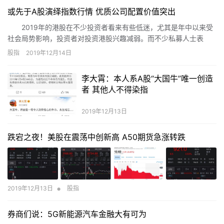
或先于A股演绎指数行情 优质公司配置价值突出
2019年的港股在不少投资者看来有些低迷，尤其是年中以来受
社会局势影响，投资者对投资港股兴趣减弱。而不少私募人士表
示，港股由于其投资者结构等特性，一直都是估值洼地，目前估值
股指
2019年12月14日
更是具备了较高的配置价值。整体看，港股今年的表现虽比不上A
股，但也谈不上低迷，依旧走出了独立结构性行情。
李大霄：本人系A股“大国牛”唯一创造
者 其他人不得染指
2019年12月13日
跌宕之夜！美股在震荡中创新高 A50期货急涨转跌
•
2019年12月13日
股指
券商们说：5G新能源汽车金融大有可为