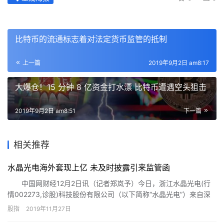
比特币的流通标志着对法定货币监管的抵制
上一篇
2019年9月2日 am8:17
大爆仓！15 分钟 8 亿资金打水漂 比特币遭遇空头狙击
2019年9月2日 am8:51
下一篇
相关推荐
水晶光电海外套现上亿 未及时披露引来监管函
中国网财经12月2日讯（记者郑岚予）今日，浙江水晶光电(行
情002273,诊股)科技股份有限公司（以下简称“水晶光电”）来自深
交所中小板公司管理部的监管函。
股指
2019年11月27日