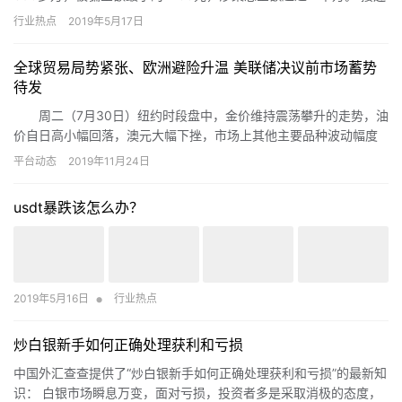
着的股市好行情，终于让股民心动了。同时，股票配资…
行业热点
2019年5月17日
全球贸易局势紧张、欧洲避险升温 美联储决议前市场蓄势
待发
周二（7月30日）纽约时段盘中，金价维持震荡攀升的走势，油
价自日高小幅回落，澳元大幅下挫，市场上其他主要品种波动幅度
相对有限，投资者都在等待本周三美联储决议给市场带来的指引。
平台动态
2019年11月24日
usdt暴跌该怎么办？
•
2019年5月16日
行业热点
炒白银新手如何正确处理获利和亏损
中国外汇查查提供了“炒白银新手如何正确处理获利和亏损”的最新知
识： 白银市场瞬息万变，面对亏损，投资者多是采取消极的态度，