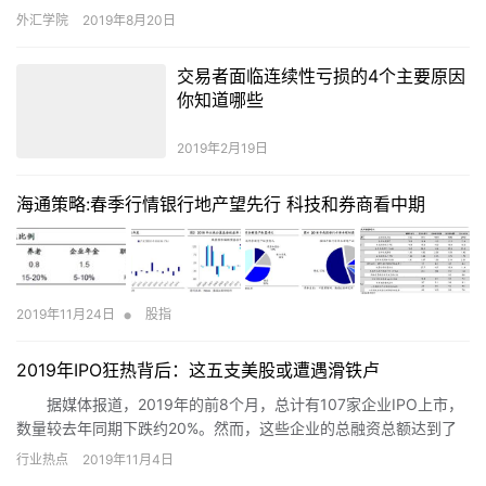
有的视而不见、有的一错再错、有的产生深深的挫败感。其实，在…
外汇学院
2019年8月20日
交易者面临连续性亏损的4个主要原因
你知道哪些
2019年2月19日
海通策略:春季行情银行地产望先行 科技和券商看中期
•
2019年11月24日
股指
2019年IPO狂热背后：这五支美股或遭遇滑铁卢
据媒体报道，2019年的前8个月，总计有107家企业IPO上市，
数量较去年同期下跌约20%。然而，这些企业的总融资总额达到了
425亿美元，较2018年前8个月增长23%。例如，美国牙齿矫正独角
行业热点
2019年11月4日
兽公司SmileDirectClub就于9月3日提交了初步招股说明书（将于9