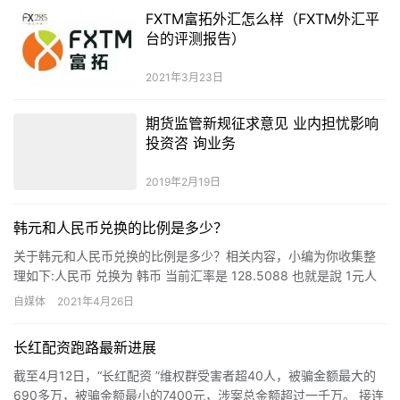
FXTM富拓外汇怎么样（FXTM外汇平
台的评测报告）
2021年3月23日
期货监管新规征求意见 业内担忧影响
投资咨 询业务
2019年2月19日
韩元和人民币兑换的比例是多少？
关于韩元和人民币兑换的比例是多少？相关内容，小编为你收集整
理如下:人民币 兑换为 韩币 当前汇率是 128.5088 也就是說 1元人
民币=韩币128.5088 元1人民币大约==…
自媒体
2021年4月26日
长红配资跑路最新进展
截至4月12日，“长红配资 ”维权群受害者超40人，被骗金额最大的
690多万，被骗金额最小的7400元，涉案总金额超过一千万。 接连