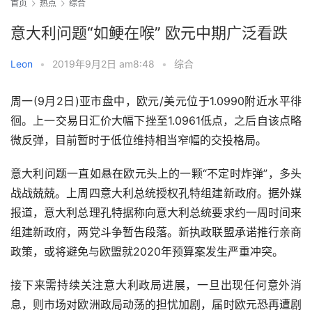
首页
热点
综合
意大利问题“如鲠在喉” 欧元中期广泛看跌
Leon
•
2019年9月2日 am8:48
•
综合
周一(9月2日)亚市盘中，欧元/美元位于1.0990附近水平徘
徊。上一交易日汇价大幅下挫至1.0961低点，之后自该点略
微反弹，目前暂时于低位维持相当窄幅的交投格局。
意大利问题一直如悬在欧元头上的一颗“不定时炸弹”，多头
战战兢兢。上周四意大利总统授权孔特组建新政府。据外媒
报道，意大利总理孔特据称向意大利总统要求约一周时间来
组建新政府，两党斗争暂告段落。新执政联盟承诺推行亲商
政策，或将避免与欧盟就2020年预算案发生严重冲突。
接下来需持续关注意大利政局进展，一旦出现任何意外消
息，则市场对欧洲政局动荡的担忧加剧，届时欧元恐再遭剧