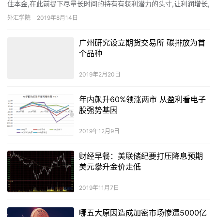
住本金,在此前提下尽量长时间的持有有获利潜力的头寸,让利润增长,
这是投机赚钱的法宝。 交易世界中,没有百分之百全部预…
外汇学院
2019年8月14日
广州研究设立期货交易所 碳排放为首
个品种
2019年2月20日
年内飙升60%领涨两市 从盈利看电子
股强势基因
2019年12月9日
财经早餐：美联储纪要打压降息预期
美元攀升金价走低
2019年11月7日
哪五大原因造成加密市场惨遭5000亿