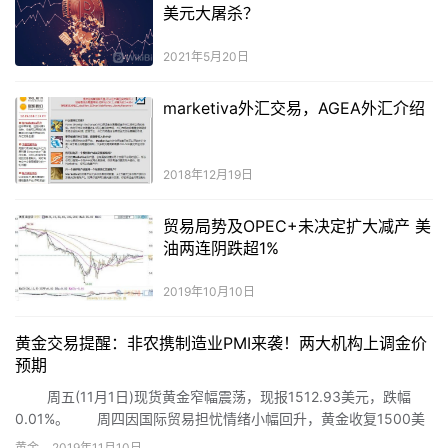
美元大屠杀？
2021年5月20日
marketiva外汇交易，AGEA外汇介绍
2018年12月19日
贸易局势及OPEC+未决定扩大减产 美
油两连阴跌超1%
2019年10月10日
黄金交易提醒：非农携制造业PMI来袭！两大机构上调金价
预期
周五(11月1日)现货黄金窄幅震荡，现报1512.93美元，跌幅
0.01%。 周四因国际贸易担忧情绪小幅回升，黄金收复1500美
元关口。而随着周四晚间美国公布的一系列数据均表现不佳，美股
黄金
2019年11月10日