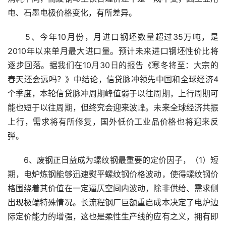
电、石墨电极价格变化，有所差异。
　　5、今年10月份，月进口钢坯数量超过35万吨，是
2010年以来单月最大进口量。预计未来进口钢坯性价比将
逐步回落。据我们在10月30日的报告《寒冬将至：大宗的
春天还会远吗？》中结论，信贷脉冲领先中国和全球经济4
个季度，本轮信贷脉冲周期峰值弱于以往周期，上行周期可
能也短于以往周期，但终究会迎来波峰。未来全球经济共振
上行，需求将有所修复，国外低价工业品价格也将迎来反
弹。
　　6、废钢正日益成为螺纹钢最重要的定价因子，（1）短
期，电炉炼钢能够迅速熨平螺纹钢价格波动，使得螺纹钢价
格围绕着其价值在一定逼仄空间内波动，除非供给、需求侧
出现极端特殊情况。长流程钢厂巨额重启成本决定了电炉边
际定价能力的增强，这也是柔性生产线的应有之义，拥有即