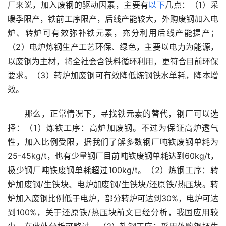
厂来说，加入废钢的驱动因素，主要有
以下
几点：（1）采
暖季限产，铁前工序限产，后线产能较大，外购废钢加入电
炉、转炉可有效弥补铁元素，充分利用后线产能提产；
（2）电炉炼钢生产工艺环保、绿色，主要以电力为能源，
以废钢为主材，将全社会含铁料循环利用，更符合目前环保
要求。（3）转炉加废钢可有效降低炼钢铁水单耗，降本增
效。
　　那么，正常情况下，寻找铁元素的替代，钢厂可以选
择：（1）炼铁工序：高炉加废钢。不过为保证高炉透气
性，加入比例受限，据我们了解多数钢厂吨铁废钢单耗为
25-45kg/t，也有少量钢厂目前吨铁废钢单耗达到60kg/t，
极少钢厂吨铁废钢单耗超过100kg/t。（2）炼钢工序：转
炉加废钢/生铁块、电炉加废钢/生铁块/还原铁/热压块。转
炉加入废钢比例低于电炉，部分转炉可达到30%，电炉可达
到100%，关于还原铁/热压块前文已经分析，我国应用较