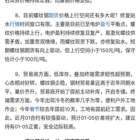
石现货价格持续走弱，而废钢价格坚挺。
　　8、目前螺纹钢
期货
价格上行空间还有多大呢？修复贴
水
行情
时间窗口有限。主要是目前已至电炉
盈亏
平衡点，螺
纹价格持续上行，电炉盈利持续修复且复产，易激化螺纹供
需矛盾，加重悲观情绪，而螺纹现货下跌，亦修复贴水。短
期螺纹钢期货有向上驱动，但上行空间小于150元/吨，保守
估计小于100元/吨。
　　9、贸易商方面，低库存，叠加终端需求韧性超预期，
心态相对好转，螺纹钢企稳，钢材贸易量远高于近年同期水
平，量价齐升，贸易商开始了提前主动补库，开启冬储。终
端需求方面，今年出现冷冬的概率几乎为零，便利户外工地
作业；今年
春节
较去年提前10天，工地有提前赶工需求。因
此，近月01合约有较强驱动，预计01-05价差将扩大，建议
持有01-05正套，安全边际较高。