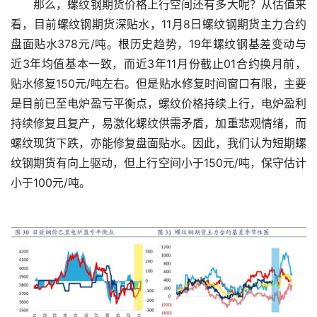
　　那么，螺纹钢期货价格上行空间还有多大呢？从估值来
看，目前螺纹钢期货深贴水，11月8日螺纹钢期货主力合约
盘面贴水378元/吨。根历史趋势，19年螺纹钢基差变动与
近3年均值基本一致，而近3年11月份截止01合约换月前，
贴水修复150元/吨左右。但是贴水修复时间窗口有限，主要
是目前已至电炉盈亏平衡点，螺纹价格持续上行，电炉盈利
持续修复且复产，易激化螺纹供需矛盾，加重悲观情绪，而
螺纹现货下跌，亦能修复盘面贴水。因此，我们认为短期螺
纹钢期货有向上驱动，但上行空间小于150元/吨，保守估计
小于100元/吨。