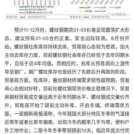
　　预计11-12月份，螺纹钢期货01-05价差呈现震荡扩大形
态，建议持有01-05合约正套，安全边际较高。8月份开
始，螺纹钢社库库存持续去库，贸易商心态较为悲观，加大
主动去库存力度，目前螺纹钢社会库存已经低于去年同期水
平，且低于近4年均值。而相应的，去库从贸易商向上游传
导至钢厂，钢厂螺纹库存也是经历了先跌后升再跌的阶段。
贸易商方面，低库存，叠加钢材终端需求韧性超预期，贸易
商心态相对好转，目前在螺纹钢现货价格企稳情况下，贸易
商钢材贸易成交量远高于近年同期水平，螺纹钢成交量价齐
升，贸易商开始了提前主动补库，开启冬储。终端需求方
面，一是据新闻报道称，今年我国大部分地区冬季的气温接
近常年或者比常年偏高，出现冷冬的概率几乎为零，便利户
外工地作业；二是今年冬季寒假提前10天，临近年底交付完