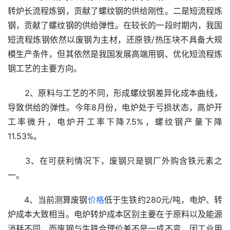
转炉长流程炼钢，贡献了螺纹钢的供给刚性。二是短流程炼
钢，贡献了螺纹钢的供给弹性。在较长的一段时期内，我国
短流程炼钢依然以废钢为主材，还原铁/热压块不具备大规
模生产条件，但其依然是我国发展高端用钢、优化短流程炼
钢工艺的主要方向。
　　2、原料与工艺的不同，形成螺纹钢差异化成本曲线，
导致供给的弹性。今年8月份，电炉处于亏损状态，高炉开
工率微升，电炉开工率下降7.5%，螺纹钢产量下降
11.53%。
　　3、在可获利情况下，废钢只是钢厂外购含铁元素之
一。
　　4、当前测算废钢
价格
低于生铁约280元/吨，电炉、转
炉成本大致相当。电炉转炉成本区别主要在于原料以及能源
消耗不同，而废钢与生铁合理价差不是一成不变，因工业用