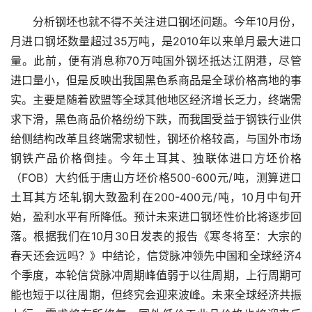
　　分析钢坯也就不得不关注进口钢坯问题。今年10月份，
月进口钢坯数量超过35万吨，是2010年以来单月最大进口
量。此前，便有消息称70万吨国外钢坯抵达江阴港，尽管
进口量小，但是反映出我国黑色系商品是全球价格高地的事
实。主要是随着欧盟等全球其他地区经济增长乏力，终端需
求下滑，黑色商品价格纷纷下跌，而我国受益于钢铁行业供
给侧结构改革且终端需求韧性，钢坯价格较高，与国外市场
钢铁产品价格倒挂。今年土耳其、独联体进口方坯价格
（FOB）大约低于唐山方坯价格500-600元/吨，测算进口
土耳其方坯轧钢大致盈利在200-400元/吨，10月中旬开
始，盈利水平有所降低。预计未来进口钢坯性价比将逐步回
落。根据我们在10月30日发表的报告《寒冬将至：大宗的
春天还会远吗？》中结论，信贷脉冲领先中国和全球经济4
个季度，本轮信贷脉冲周期峰值弱于以往周期，上行周期可
能也短于以往周期，但终究会迎来波峰。未来全球经济共振