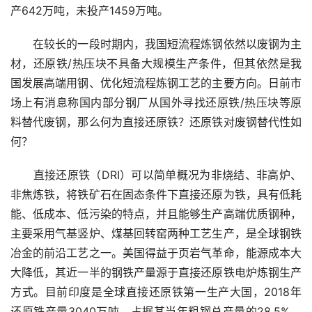
产642万吨，未投产1459万吨。
　　在较长的一段时期内，我国短流程炼钢依然以废钢为主
材，还原铁/热压块不具备大规模生产条件，但其依然是我
国发展高端用钢、优化短流程炼钢工艺的主要方向。日前市
场上有消息称国内部分钢厂从国外寻找还原铁/热压块等原
料替代废钢，那么何为直接还原铁？还原铁对废钢替代性如
何？
　　直接还原铁（DRI）可以简单概况为非烧结、非高炉、
非焦炼铁，将铁矿石在固态条件下直接还原为铁，具有低耗
能、低成本、低污染的特点，并且能够生产高端优质钢种，
主要采用气基竖炉、煤基回转窑两种工艺生产，是全球钢铁
冶金的前沿工艺之一。美国得益于页岩气革命，能源成本大
大降低，其近一半的钢铁产量源于直接还原铁电炉炼钢生产
方式。目前印度是全球直接还原铁第一生产大国，2018年
还原铁产量3040万吨，占据其当年粗钢总产量的28.5%，