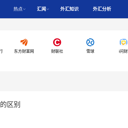
热点
汇闻
外汇知识
外汇分析
行
东方财富网
财联社
雪球
i问财
的区别