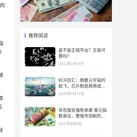
的
推荐阅读
临
是不是正规平台？交易可
以
靠吗？
2022年1月17日
精
BCR百汇：随着元宇宙的
起飞，芯片制造商将成为
“赢家”
2022年1月13日
得
无
非农报告强势来袭 美元指
数承压，警惕市场剧烈波
动
2021年8月6日
获