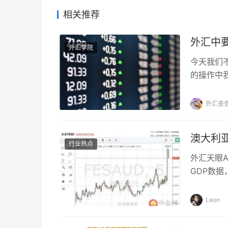
相关推荐
外汇中
外汇学院
今天我们
的操作中
继续学习
避免的呢
外汇查
澳大利亚
行业热点
外汇天眼A
GDP数
AUD/US
Leon