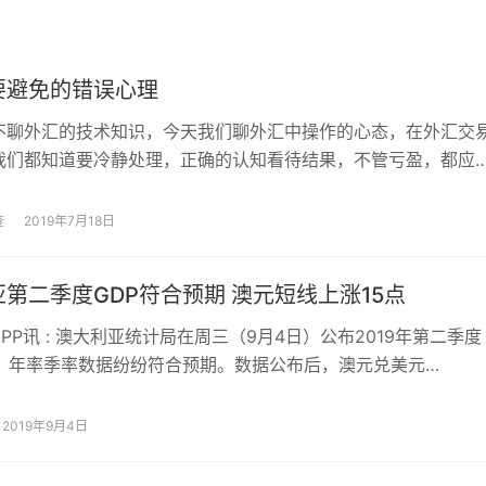
要避免的错误心理
不聊外汇的技术知识，今天我们聊外汇中操作的心态，在外汇交
我们都知道要冷静处理，正确的认知看待结果，不管亏盈，都应
，但是说着容易做到难，那么在外汇交易中，哪些心理问题是需
？
查
2019年7月18日
第二季度GDP符合预期 澳元短线上涨15点
PP讯 : 澳大利亚统计局在周三（9月4日）公布2019年第二季度
据，年率季率数据纷纷符合预期。数据公布后，澳元兑美元
D短线上涨15点，暂报0.678…
2019年9月4日