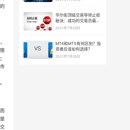
的
华尔街顶级交易导师止损
秘诀：成功的交易员最喜
欢的三种止损策略！
2021年7月29日
，
MT4和MT5有何区别？投
资者应该如何选择？
限
2021年7月29日
上
市
。
而
是
交