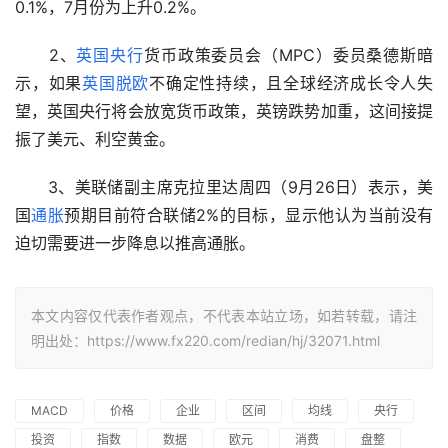
0.1%，7月份为上升0.2%。
　　2、
英国
央行
货币政策委员会（MPC）委员桑德斯暗
示，如果
英国脱欧
不确定性持续，且全球经济成长令人失
望，英国央行将会放宽货币政策，英镑跌势加重，这间接提
振了美元、利空黄金。
　　3、美联储副主席克拉里达周四（9月26日）表示，美
国
通胀
预期目前符合联储2%的目标，显示他认为当前没有
迫切需要进一步降息以推高通胀。
本文内容仅代表作者观点，不代表本站立场，如若转载，请注
明出处：https://www.fx220.com/redian/hj/32071.html
MACD
价格
企业
区间
均线
央行
投资
指数
数据
欧元
消费
盘整