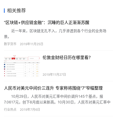
相关推荐
“区块链+供应链金融”：沉睡的巨人正渐渐苏醒
近一年来，区块链无孔不入，几乎渗透到各个行业的业务场
景。
万亿级别的供应链金融，因参与主体之间的不信任，以及商
数字货币
2019年11月25日
票、银票难以流通等问题，让区块链从业者似乎找到最佳应用场
景。
伦敦金财经日历在哪里看？
2019年11月27日
人民币对美元中间价三连升 专家称将围绕“7”窄幅整理
10月29日，人民币对美元汇率中间价调升145个基点，报
7.0617元，创下8月底以来新高。10月30日，人民币对美元汇率中
间价报7.0582元，较前一交易日上调35个基点；10月31日，人民币
行业热点
2019年7月6日
对美元汇率中间价报7.0533元，较前一交易日上调49个基点，实现