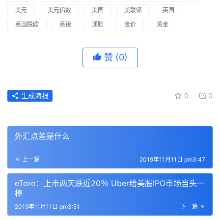
美元
美元指数
美国
美联储
英国
英国脱欧
英镑
通胀
金价
黄金
赞
(0)
生成海报
0
0
外汇点差是什么
上一篇
2019年11月11日 pm3:47
eToro：上市两天跌近20％ Uber给美股IPO市场当头一
棒
2019年11月11日 pm3:51
下一篇