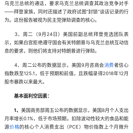
乌克兰总统的通话，要求乌克兰总统调查其政治竞争对手
――拜登家族，同时还描述了政府试图“封锁”谈话记录的行
为。这份报告被视为民主党弹劾调查的核心。
　　3、周二（9月24日）美国前副总统拜登竞选团队表
示，如果白宫拒绝遵守国会有关特朗普与乌克兰总统互动信
息的要求，则他们将支持对特朗普进行弹劾。
　　4、周二公布的数据显示，美国9月咨商会
消费
者信心
指数跌至125.1，低于预期和前值，且跌幅录得2018年12月
股市暴跌以来最大。
基本面利空因素：
1、
美国商务部周五公布的数据显示，美国8月个人支出
月率增长0.1%，低于市场预期。扣除波动性较大的食品和能
源
价格
的核心个人消费支出（PCE）物价指数上个月微升