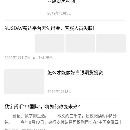
显露游资动向
2019年12月5日
RUSDAV锐达平台无法出金，客服人员失联！
•
2019年12月17日
外汇曝光
怎么才能做好白银期货投资
2019年12月3日
数字货币“中国队”，将如何改变未来？
题记：数字即生活。 本文约三千字，建议阅读时间8分
钟。 今年8月10日，央行支付结算司穆副司长在“中国金融四十
人论坛”上发言，提到：经过五年研究，央行数字货币可以说是呼之