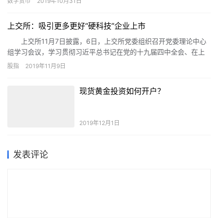
数字货币
2019年10月31日
欲出。消息一出，振奋了数字货币业界。
上交所：吸引更多更好“硬科技”企业上市
上交所11月7日披露，6日，上交所党委组织召开党委理论中心
组学习会议，学习贯彻习近平总书记在党的十九届四中全会、在上
海考察和第二届国际进口博览会开幕式上的重要讲话精神。
股指
2019年11月9日
现货黄金投资如何开户？
2019年12月1日
发表评论