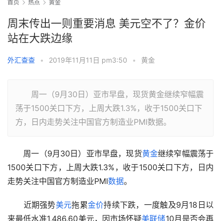
首页
热点
黄金
周末传出一则重要消息 美元空不了？金价
站在大跌边缘
外汇查查
•
2019年11月11日 pm3:50
•
黄金
周一（9月30日）亚市早盘，现货黄金继续窄幅震
荡于1500关口下方，上周大跌1.3%，收于1500关口下
方，日内走势关注中国官方制造业PMI数据。
　　周一（9月30日）亚市早盘，现货
黄金
继续窄幅震荡于
1500关口下方，上周大跌1.3%，收于1500关口下方，日内
走势关注中国官方制造业PMI
数据
。
　　近期强势
美元
拖累
金价
持续下跌，一度触及9月18日以
来最低水准1,486.60美元，因市场怀疑
美联储
10月是否会再