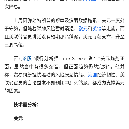
次降息。
　　上周因弹劾特朗普的呼声及疲弱数据拖累，美元一度处
于守势，但随着弹劾风险暂时消退，
欧元
和
英镑
等走疲，而
且美联储官员讲话没有预期那么鸽派，美元寻获支撑，升至
三周高位。
　　西(,
诊股
)银行分析师 Imre Speizer说：“美元趋势正
面，虽然当中有很多杂音，但正面趋势仍然完好”。他并
称，贸易纠纷担忧驱动的风险厌恶情绪、
美国
经济韧性、美
联储官员的言论益发不如预期中那么鸽派，都成为支撑美元
的因素。
技术面分析：
美元