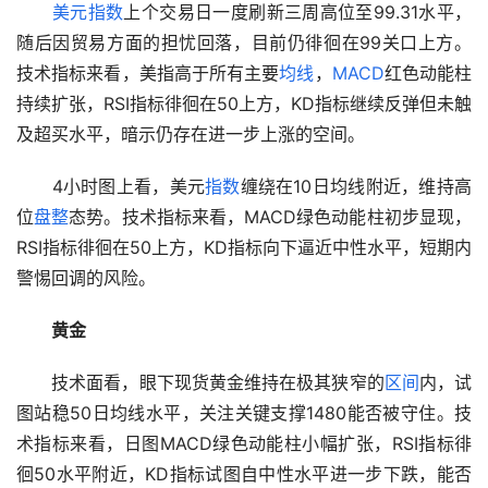
美元指数
上个交易日一度刷新三周高位至99.31水平，
随后因贸易方面的担忧回落，目前仍徘徊在99关口上方。
技术指标来看，美指高于所有主要
均线
，
MACD
红色动能柱
持续扩张，RSI指标徘徊在50上方，KD指标继续反弹但未触
及超买水平，暗示仍存在进一步上涨的空间。
　　4小时图上看，美元
指数
缠绕在10日均线附近，维持高
位
盘整
态势。技术指标来看，MACD绿色动能柱初步显现，
RSI指标徘徊在50上方，KD指标向下逼近中性水平，短期内
警惕回调的风险。
黄金
　　技术面看，眼下现货黄金维持在极其狭窄的
区间
内，试
图站稳50日均线水平，关注关键支撑1480能否被守住。技
术指标来看，日图MACD绿色动能柱小幅扩张，RSI指标徘
徊50水平附近，KD指标试图自中性水平进一步下跌，能否