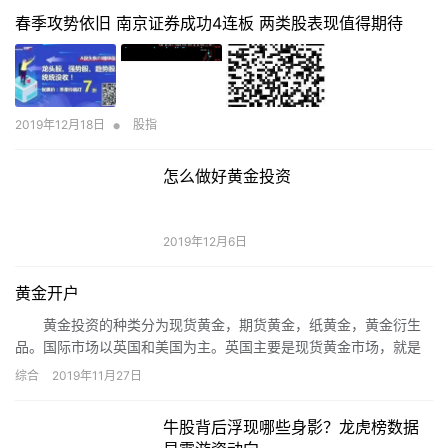
三连升。
春季攻势依旧 南京证券成功4连板 两类股表现值得期待
•
2019年12月18日
股指
怎么做好黄金投资
2019年12月6日
黄金开户
黄金投资的种类分为现货黄金，期货黄金，纸黄金，黄金衍生
品。国际市场以英国和美国为主。英国主要是现货黄金市场，就是
通常人们所说的伦敦金。美国主要是期货市场。中国开放黄金市场
综合
2019年11月27日
是在2002年以后，各银行推出的纸黄金，上海黄金交易所的黄金
T+D，天津交易所推出的天通金，有实力黄金公司推出的自营预付
牛股背后浮现哪些身影？龙虎榜数据
款电子订货系统，期货交易所推出的黄金期货都可以选择开户。