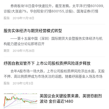
券商板块18日盘中快速拉升，截至发稿，太平洋(行情601099,
诊股)大涨逾7%，华创阳安(行情600155,诊股)、国海证券(行情
000750,诊股)、第一创业(行情002797,诊股)涨约3%，华鑫股份(行
股指
2019年11月18日
情600621,诊股)、中原证券(行情601375,诊股)、西南证券(行情
600369,诊股)等均走强。
服务实体经济与期货经营模式转型
――第十五届中国（深圳）国际期货大会暨服务实体经济与机
构能力建设分论坛即将召开
期货
2019年11月26日
纾困自救双管齐下 上市公司股权质押风险逐步释放
去年A股市场一场大跌，上市公司股权质押风险浮出水面，无股
不押、高比例质押成为市场关注的话题。随着纾困基金入场及市场
逐步回暖，今年以来上市公司股权质押风险出现较大幅度缓解。
股指
2019年12月3日
英国议会关键投票来袭、英镑恐剧烈
波动 金价逼近1480