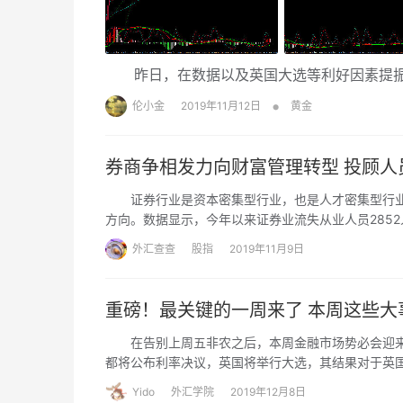
昨日，在数据以及英国大选等利好因素提振
•
伦小金
2019年11月12日
黄金
券商争相发力向财富管理转型 投顾人
证券行业是资本密集型行业，也是人才密集型行业
方向。数据显示，今年以来证券业流失从业人员2852
在一般证券人员和经纪人岗位数量明显下降的趋势下
外汇查查
股指
2019年11月9日
重磅！最关键的一周来了 本周这些大
在告别上周五非农之后，本周金融市场势必会迎来更
都将公布利率决议，英国将举行大选，其结果对于英
据。此外，中美贸易也迎来非常关键的一周，预计在1
Yido
外汇学院
2019年12月8日
议，那么市场风险偏好情绪可能进一步升温，从而令