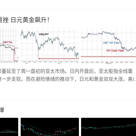
挫 日元黄金飙升！
蔓延至了周一盘初的亚太市场。日内开盘后，亚太股指全线重
进一步走软。而在避险情绪的推动下，日元和黄金双双大涨，美/
价则一度升穿1550美元关口！
弹