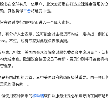
脸书在全球有几十亿用户，此次发币重在打造全球性金融服务设
赖，其他类似
平台
将遭受冲击。
旨在通过发行加密货币进入一个庞大市场。
货币，有分析人士表示，这可能会对主权货币构成一定挑战，例如
bra。不过，也有专家对此观点表示质疑。
来的影响表示担忧。美国国会众议院金融服务委员会主席玛克辛・沃
构完成审查。欧洲议会德国议员马库斯・费贝尔则呼吁监管机构
管框架。
问题是各国政府的监管，其中美国政府的态度极其重要。由于项目
意见也没有统一。
币，但使用这种货币的
移动端
软件及服务还是必须遵守所在国市场