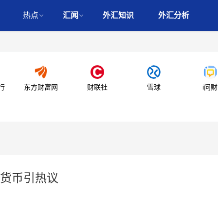
热点
汇闻
外汇知识
外汇分析
行
东方财富网
财联社
雪球
i问财
货币引热议