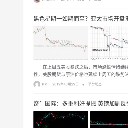
数收盘下跌近2%，人民币急跌近200点。
黑色星期一如期而至？亚太市场开盘重
在上周五美股暴跌之后，市场恐慌情绪继续
挫，美股期货与原油价格也延续上周五的跌势
跌破了年初汇市闪崩低点，刷新逾三年低位；金
•
IFK
2019年10月29日
平台动态
奇牛国际：多重利好提振 英镑加剧反