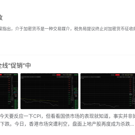
收
案指出，介于加密货币是一种交易媒介，税务局提议终止对加密货币征收
线“促销”中
天要反应一下CPI，但看看国债市场的表现就知道，事实并非
动下跌。今日，香港市场突遭利空，盘面上地产股再度成为杀跌主
恒指下跌2.78%。受此影响，A股市场亦全天单边杀跌，上证指