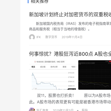
相关推荐
新加坡计划终止对加密货币的双重税
新加坡国内税务局（IRAS）发布的电子税指南草
商品和服务税（相当于当地的增值税）。
IFK
数字货币
2019年11月4日
何事惊扰？港股狂泻近800点 A股也全
双11，股票也打折卖！ 原以为A股市场今
此。A股市场的表现更有可能是被香港市场带
力，恒生指数最多时下跌超800点，截至收盘，
•
外汇查查
2019年11月3日
股指