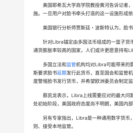
　　美国耶希瓦大学商学院教授黄河告诉记者，
施。一旦用户对脸书牵头打造的这一设施形成依
　　美国银行分析师贾斯廷・波斯特认为，脸书
　　针对Libra锚定由多国法币组成的一篮子
通货膨胀率较高的国家，人们或许更愿意持有Li
　　多国立法和
监管
机构均对Libra可能带
斯要求脸书
延期
发行此货币，直至国会和监管机
度警惕脸书发行货币，并希望欧洲委员会制定监
　　蔡凯龙表示，Libra上线需要应对的最大
处初始阶段，美国政府态度尚不明朗，美国内部
　　另有专家指出，Libra是一种通用数字货
则、接受本地监管。