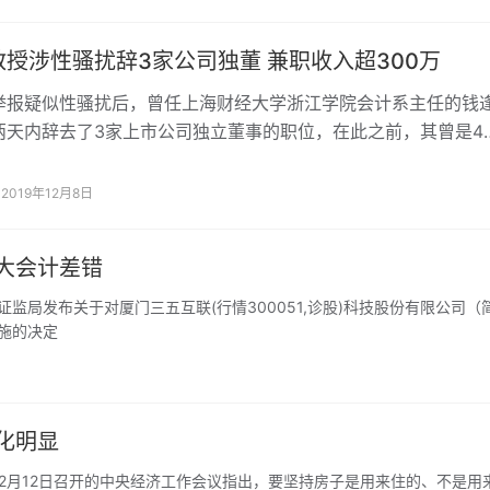
授涉性骚扰辞3家公司独董 兼职收入超300万
疑似性骚扰后，曾任上海财经大学浙江学院会计系主任的钱
两天内辞去了3家上市公司独立董事的职位，在此之前，其曾是4
以及1家正在申报上市公司的独立董事。
2019年12月8日
大会计差错
监局发布关于对厦门三五互联(行情300051,诊股)科技股份有限公司（
措施的决定
结构分化明显
12日召开的中央经济工作会议指出，要坚持房子是用来住的、不是用