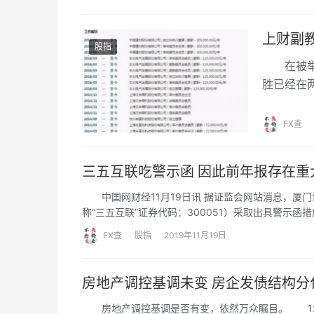
上财副教
股指
在被举报
胜已经在
上市公司
FX查
三五互联吃警示函 因此前年报存在重
中国网财经11月19日讯 据证监会网站消息，厦门证
称“三五互联”证券代码：300051）采取出具警示函
FX查
股指
2019年11月19日
房地产调控基调未变 房企发债
房地产调控基调是否有变，依然万众瞩目。 12月