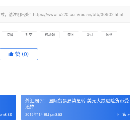
https://www.fx220.com/redian/btb/30902.html
监管
社交
移动端
美国
设计
运营
赞
(0)
外汇周评：国际贸易局势急转 美元大跌避险货币受
追捧
pm8:38
2019年11月6日 pm8:58
下一篇