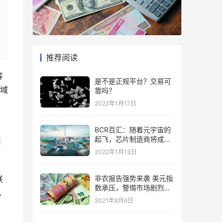
推荐阅读
等
是不是正规平台？交易可
域
靠吗？
2022年1月17日
、
BCR百汇：随着元宇宙的
起飞，芯片制造商将成为
用
“赢家”
2022年1月13日
联
非农报告强势来袭 美元指
数承压，警惕市场剧烈波
，
动
2021年8月6日