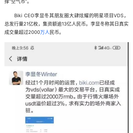
撑“空气币”。
　　Biki CEO李显冬其朋友圈大肆炫耀的明星项目VDS，
总发行量21亿枚，集资额逾13亿人民币。李显冬称其日真实
成交量超过2000
万人
民币。