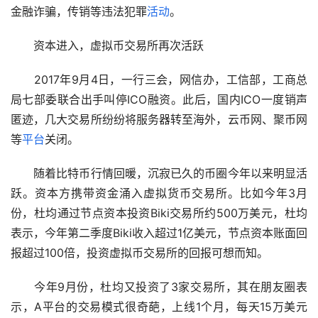
金融诈骗，传销等违法犯罪
活动
。
　　资本进入，虚拟币交易所再次活跃
　　2017年9月4日，一行三会，网信办，工信部，工商总
局七部委联合出手叫停ICO融资。此后，国内ICO一度销声
匿迹，几大交易所纷纷将服务器转至海外，云币网、聚币网
等
平台
关闭。
　　随着比特币行情回暖，沉寂已久的币圈今年以来明显活
跃。资本方携带资金涌入虚拟货币交易所。比如今年3月
份，杜均通过节点资本投资Biki交易所约500万美元，杜均
表示，今年第二季度Biki收入超过1亿美元，节点资本账面回
报超过100倍，投资虚拟币交易所的回报可想而知。
　　今年9月份，杜均又投资了3家交易所，其在朋友圈表
示，A平台的交易模式很奇葩，上线1个月，每天15万美元