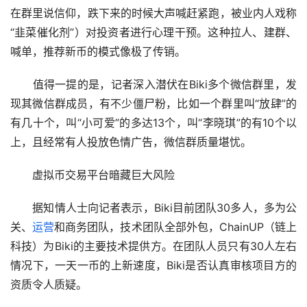
在群里说信仰，跌下来的时候大声喊赶紧跑，被业内人戏称
“韭菜催化剂”）对投资者进行心理干预。这种拉人、建群、
喊单，推荐新币的模式像极了传销。
　　值得一提的是，记者深入潜伏在Biki多个微信群里，发
现其微信群成员，有不少僵尸粉，比如一个群里叫“放肆”的
有几十个，叫“小可爱”的多达13个，叫“李晓琪”的有10个以
上，且经常有人投放色情广告，微信群质量堪忧。
　　虚拟币交易平台暗藏巨大风险
　　据知情人士向记者表示，Biki目前团队30多人，多为公
关、
运营
和商务团队，技术团队全部外包，ChainUP（链上
科技）为Biki的主要技术提供方。在团队人员只有30人左右
情况下，一天一币的上新速度，Biki是否认真审核项目方的
资质令人质疑。