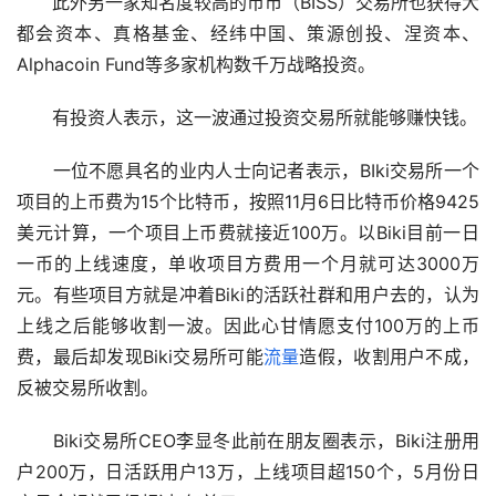
　　此外另一家知名度较高的币市（BISS）交易所也获得大
都会资本、真格基金、经纬中国、策源创投、涅资本、
Alphacoin Fund等多家机构数千万战略投资。
　　有投资人表示，这一波通过投资交易所就能够赚快钱。
　　一位不愿具名的业内人士向记者表示，BIki交易所一个
项目的上币费为15个比特币，按照11月6日比特币价格9425
美元计算，一个项目上币费就接近100万。以Biki目前一日
一币的上线速度，单收项目方费用一个月就可达3000万
元。有些项目方就是冲着Biki的活跃社群和用户去的，认为
上线之后能够收割一波。因此心甘情愿支付100万的上币
费，最后却发现Biki交易所可能
流量
造假，收割用户不成，
反被交易所收割。
　　Biki交易所CEO李显冬此前在朋友圈表示，Biki注册用
户200万，日活跃用户13万，上线项目超150个，5月份日