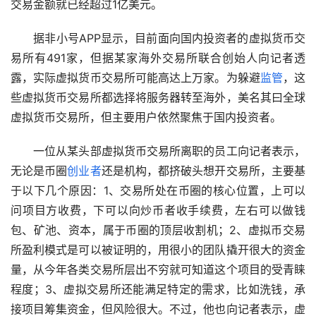
交易金额就已经超过1亿美元。
　　据非小号APP显示，目前面向国内投资者的虚拟货币交
易所有491家，但据某家海外交易所联合创始人向记者透
露，实际虚拟货币交易所可能高达上万家。为躲避
监管
，这
些虚拟货币交易所都选择将服务器转至海外，美名其曰全球
虚拟货币交易所，但主要用户依然聚焦于国内投资者。
　　一位从某头部虚拟货币交易所离职的员工向记者表示，
无论是币圈
创业者
还是机构，都挤破头想开交易所，主要基
于以下几个原因：1、交易所处在币圈的核心位置，上可以
问项目方收费，下可以向炒币者收手续费，左右可以做钱
包、矿池、资本，属于币圈的顶层收割机；2、虚拟币交易
所盈利模式是可以被证明的，用很小的团队撬开很大的资金
量，从今年各类交易所层出不穷就可知道这个项目的受青睐
程度；3、虚拟交易所还能满足特定的需求，比如洗钱，承
接项目筹集资金，但风险很大。不过，他也向记者表示，虚