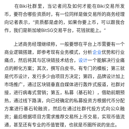
　　在Biki社群里，当记者问及如何才能在Biki交易所发
币，要符合哪些资质时，有一位同样是做交易所的商务经理
向记者表示，“资质都是虚的，如果你要上币，可以跟我合
作，我们是新加坡BitSG交易平台，花钱就能上。”
　　上述商务经理继续称，一般要想在平台上币需要有一个
商业逻辑搭建，即参考现有业务模式，分析
企业
优势和行业
痛点，然后将其与区块链技术结合，
设计
一个能解决行业痛
点的孵化方案；其次，撰写白皮书，有专门的模板；第三就
是代币设计，发行多少由项目方决定；第四，品牌设计加上
市场推广，通过区块链垂直自媒体进行轰炸式报道，社群对
接，进行病毒式营销；第五，私募（基石轮），借助前期预
热，通过线下路演，向已经确定的私募投资方根据代币分配
方案进行基石轮融资，然后在通过社群代投方式向公众融
资；最后根据项目方需求推荐交易所上币交易，实现币值流
通，甚至还有专业的币值管理，也就是币圈所说的坐庄。