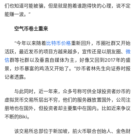
们也知道可能被骗，但是就是抱着谁跑得快的心理，说不定
能赚一波。”
　　空气币卷土重来
　　“今年以来随着
比特币
价格
重新回升，币圈社群又开始
活跃，最近发币的项目方越来越多，宣传还是以朋友圈、
微
信
群等社群以及垂直自媒体为主，好像又回到2017年的盛
景，炒币暴富的鸡汤又开始了。”炒币者林先生向证券时报
记者透露。
　　与此同时，近一年来，众多号称可供全球投资者炒币的
虚拟货币交易所层出不穷，他们的服务器放置国外，公司注
册地也在国外，但投资者却主要集中在国内。比如近来争议
不断的Biki。
　　该交易所总部位于新加坡，前火币联合创始人、金色财