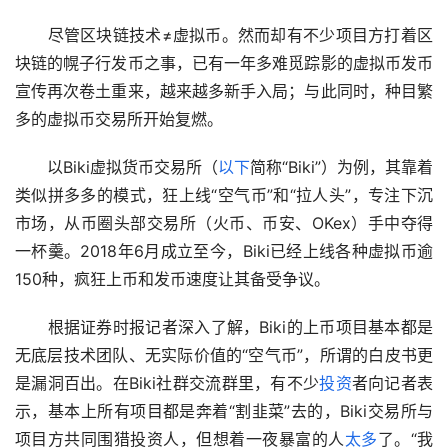
　　尽管区块链技术≠虚拟币。然而却有不少项目方打着区
块链的幌子行发币之事，已有一年多难觅踪影的虚拟币发币
宣传再次卷土重来，越来越多新手入局；与此同时，种目繁
多的虚拟币交易所开始复燃。
　　以Biki虚拟货币交易所（
以下
简称“Biki”）为例，其靠着
类似拼多多的模式，狂上线“空气币”和“拉人头”，专注下沉
市场，从币圈头部交易所（火币、币安、OKex）手中夺得
一杯羹。2018年6月成立至今，Biki已经上线各种虚拟币逾
150种，疯狂上币和发币速度让其备受争议。
　　根据证券时报记者深入了解，Biki的上币项目基本都是
无底层技术团队、无实际价值的“空气币”，所谓的白皮书更
是漏洞百出。在Biki社群交流群里，有不少
投资
者向记者表
示，基本上所有项目都是奔着“割韭菜”去的，Biki交易所与
项目方共同围猎投资人，但想着一夜暴富的人
太多
了。“我