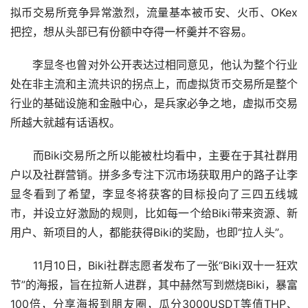
拟币交易所竞争异常激烈，流量基本被币安、火币、OKex
把控，想从头部已有份额中夺得一杯羹并不容易。
　　李显冬也曾对外公开表达过相同意见，他认为整个行业
处在非主流和主流共识的拐点上，而虚拟货币交易所是整个
行业的基础设施和金融中心，是兵家必争之地，虚拟币交易
所越大就越有话语权。
　　而Biki交易所之所以能被杜均看中，主要在于其社群用
户以及社群营销。拼多多专注下沉市场获取用户的路子让李
显冬看到了希望，李显冬将获客的目标投向了三四五线城
市，并设立好激励的规则，比如每一个给Biki带来资源、新
用户、新项目的人，都能获得Biki的奖励，也即“拉人头”。
　　11月10日，Biki社群志愿者发布了一张“Biki双十一狂欢
节”的海报，旨在拉新人进群，其中赫然写到燃烧Biki，暴富
100倍，分享海报到朋友圈，瓜分3000USDT等值THP、