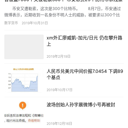
币安又遭勒索，这次是300个比特币。 8月7日，币安通过
微博表示，近期收到一名身份不明人士的威胁，被要求以300个比
特币的筹码换取他声称掌握的关于Binance的1万个KYC信息。因没
数字货币
2019年10月31日
有马上拿到勒索款，该身份不明人士通过网络泄露所掌握信息。
xm外汇廖威凱-加元/日元 仍在攀升路
上
2019年2月19日
人民币兑美元中间价报7.0454 下调89
个基点
2019年10月17日
波场创始人孙宇晨微博小号再被封
2019年12月16日