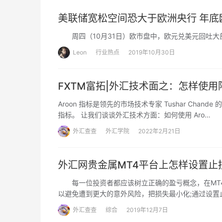
美联储宽松空间恐大于欧洲央行 年底欧
周四（10月31日）欧市盘中，欧元兑美元回吐大部分
Leon
行业热点
2019年10月30日
FXTM富拓|外汇技术面之：怎样使用
Aroon 指标是领先的市场技术专家 Tushar Ch
指标。 让我们谈谈外汇技术方面：如何使用 Aro…
外汇查查
外汇学院
2022年2月21日
外汇网贵金属MT4平台上怎样设置止
每一位投资者都应该树立正确的盈亏概念，在MT4
以避免遭到更大的意外风险，把损失最小化;通过设
外汇查查
综合
2019年12月7日