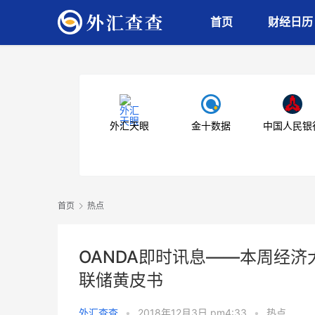
首页
财经日历
外汇天眼
金十数据
中国人民银
首页
热点
OANDA即时讯息——本周经
联储黄皮书
外汇查查
•
2018年12月3日 pm4:33
•
热点