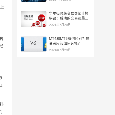
上
华尔街顶级交易导师止损
秘诀：成功的交易员最喜
欢的三种止损策略！
2021年7月29日
据
MT4和MT5有何区别？投
资者应该如何选择？
经
2021年7月29日
为
业
料
的