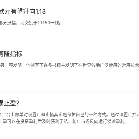
元有望升向1.13
涨幅，现交投于1.1150一线。
阿隆指标
ande 的另一项发明，他撰写了许多书籍并发明了在世界各地广泛使用的常用技术
损止盈？
平台上做单时设置止盈止损其实是保护自己的一种方式。通过设置止损
置止盈可以在投资盈利后及时获利了结，防止市场反向运行侵蚀盈利。