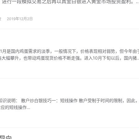
，进行一段模拟交易之后再以真金白银进入黄金市场投资盈利。
些新手投资者会有一个疑问，那就是模拟炒黄金有什么作用呢？
一定要先进行模拟交易吗？
查
2019年12月2日
1月是国内鸡蛋需求的淡季，一般情况下，价格表现相对弱势，但今年由
大幅攀升，也带动鸡蛋现货价格不断走强。进入10月下旬以后，国内猪
货开始变慢，需求也因高价受到一定的抑制。短期鸡蛋期货大概率维持高
给的增加，后期鸡蛋1―5正套或仍是主方向。
知识说明： 散户炒白银技巧一：短线操作 散户受制于时间的限制，因此
对应的短线操作…
”导向