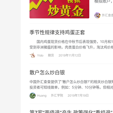
模拟账户
过也有一
手投资者
外汇查
季节性规律支持鸡蛋正套
国内鸡蛋现货价格在中秋节后表现强势，10月和1
受到非洲猪瘟的影响，肉类蛋白价格飞升，淘汰鸡价格
现货价格总体持稳，再加上需求淡季的影响，现货走
Yido
期货
2019年11月12日
振荡，难有较大的单边行情。由于季节性规律和明年供
散户怎么炒白银
中国外汇查查提供了“散户怎么炒白银?”的相关炒白银
投资者可短线做单，例如：5分钟、10分钟等。但相
Huang
外汇学院
2019年7月19日
第7家“面值退”产生 政策强化“重组退