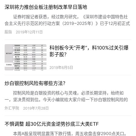
深圳将力推创业板注册制改革早日落地
证券时报记者获悉，经过数月研究，《深圳市建设中国特色社
会主义先行示范区的行动方案（2019~2025年）》已于12月初正式
印发，并向深圳市有关部门下发。下一步，各单位将按照上述行动
股指
2019年12月11日
方案开展具体工作，进入全面落地实施行动方案的新阶段。
科创板今天“开考”，料100%过关引爆
影子股？
2019年6月5日
炒白银控制风险有哪些方法？
控制风险是白银投资的核心与灵魂，必须长期坚持，绐终如
一，坚决贯彻到位。今天小编就给大家介绍一下炒白银控制风险的
技巧是什么?
外汇学院
2019年7月28日
不惧调整 超30亿元资金逆势抄底三大类ETF
本周A股呈现明显震荡下跌行情，周五收盘击穿2900点关口。