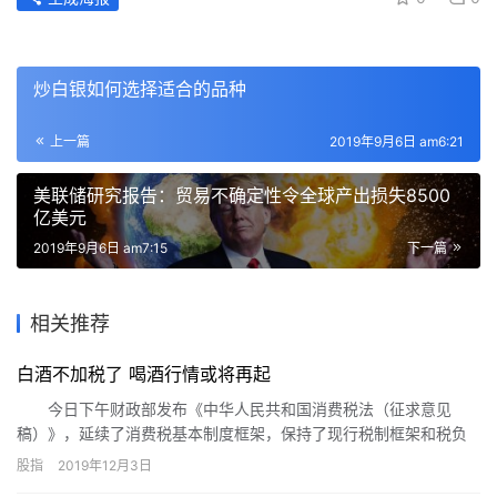
炒白银如何选择适合的品种
上一篇
2019年9月6日 am6:21
美联储研究报告：贸易不确定性令全球产出损失8500
亿美元
2019年9月6日 am7:15
下一篇
相关推荐
白酒不加税了 喝酒行情或将再起
今日下午财政部发布《中华人民共和国消费税法（征求意见
稿）》，延续了消费税基本制度框架，保持了现行税制框架和税负
水平总体不变。对于市场关心的白酒税率并未后移至消费端，仍然
股指
2019年12月3日
延续之前在生产（进口）环节征税的政策。