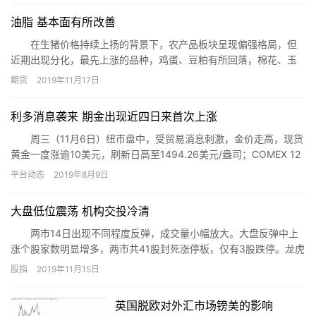
油脂 基本面有所改善
在生猪价格持续上扬的背景下，农产品板块呈现偏强格局，但
近期出现分化，最先上涨的品种，鸡蛋、豆粕有所回落，棉花、玉
米以反弹为主，白糖、苹果偏强运行，而油脂单边上行。一向弱势
期货
2019年11月17日
的棕榈油异军突起，成为三大油脂中较为强势的品种，究其原因，
是利好发酵的结果。
利多消息袭来 期金出现近四日来首次上涨
周三（11月6日）纽市盘中，受贸易消息刺激，金价走高，现货
黄金一度涨逾10美元，刷新日高至1494.26美元/盎司；COMEX 12
月黄金期货收涨0.4%，报1489.50美元/盎司，为近四日来的首次上
平台动态
2019年8月9日
涨；贸易前景的不确定性驱使美债收益率走低，黄金等避险资产上
涨。
大盘低位震荡 机构交投冷清
两市14日出现不同程度反弹，成交量小幅放大。大盘反弹中上
涨个股家数明显增多，两市共41股封死涨停板，仅有3股跌停。龙虎
榜中，机构买入力度稍强于卖出，但整体来看机构交投依旧冷清。
股指
2019年11月15日
英国脱欧对外汇市场镑美的影响