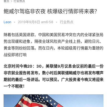
首页
行业热点
鲍威尔驾临非农夜 核爆级行情即将来袭？
Leon
•
2019年9月6日 am6:58
•
行业热点
随着包括英国退欧、中国和美国贸易冲突在内的全球紧张局
势出现缓和迹象，隔夜全球风险资产全线上扬，避险日元、
黄金等则纷纷回落。而在日内，本轮超级周行情最为重磅的
战役即将打响
北京时间今晚20：30，美联储9月议息会议前的最后一份
非农就业报告将发布，数小时后美联储鲍威尔也将发布噤声
期前的最后一场讲话。可以预见，广大投资者今晚又将迎来
一个不眠夜！