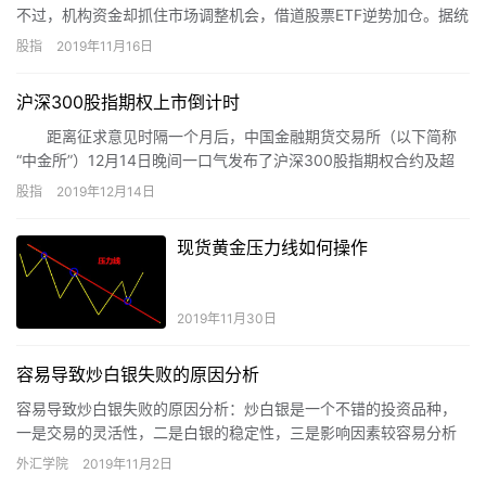
不过，机构资金却抓住市场调整机会，借道股票ETF逆势加仓。据统
计，本周共有9只股票ETF获得1亿元金额以上的净流入，合计“吸金”
股指
2019年11月16日
超过30亿元。具体来看，资金加仓的方向主要集中在大盘宽基
ETF、科技类ETF和券商ETF。
沪深300股指期权上市倒计时
距离征求意见时隔一个月后，中国金融期货交易所（以下简称
“中金所”）12月14日晚间一口气发布了沪深300股指期权合约及超
10项相关规则，这也标志着沪深300股指期权合约及规则准备工作
股指
2019年12月14日
正式完成。上述规则也将于沪深300股指期权12月23日上市日开始
实施，我国资本市场首只上市的指数期权产品来了。在业内人士看
现货黄金压力线如何操作
来，沪深300股指期权的上市将开启我国期权市场指数期权发展的
序幕。
2019年11月30日
容易导致炒白银失败的原因分析
容易导致炒白银失败的原因分析：炒白银是一个不错的投资品种，
一是交易的灵活性，二是白银的稳定性，三是影响因素较容易分析
等等。
外汇学院
2019年11月2日