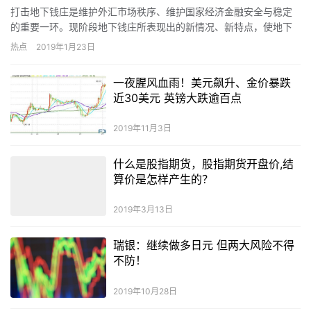
打击地下钱庄是维护外汇市场秩序、维护国家经济金融安全与稳定
的重要一环。现阶段地下钱庄所表现出的新情况、新特点，使地下
钱庄的治理工作面临更为复杂严峻的局面，打击地下钱庄将是一项
热点
2019年1月23日
长期艰…
一夜腥风血雨！美元飙升、金价暴跌
近30美元 英镑大跌逾百点
2019年11月3日
什么是股指期货，股指期货开盘价,结
算价是怎样产生的？
2019年3月13日
瑞银：继续做多日元 但两大风险不得
不防！
2019年10月28日