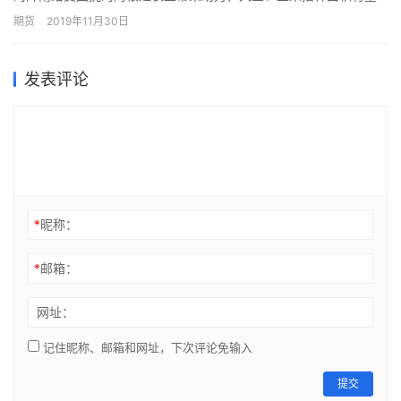
扩大，小麦作物压力也将得到缓解。阿根廷农业部因西部和南部地
期货
2019年11月30日
区降雨很少，将小麦产量预估值下调至1850万吨，不过，对大豆和
玉米种植面积预测分别为1770万公顷和630万公顷。截至周三，阿
根廷大豆播种率达到39%，玉米播种率为46.2%。目前小麦收割率
发表评论
为31.1%。
*
昵称：
*
邮箱：
网址：
记住昵称、邮箱和网址，下次评论免输入
提交