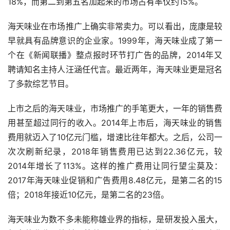
可以“秒杀”其他同行。对比之下，四川本地调味品上市企业
千禾味业在西南地区收入为5.69亿元，加上西北地区也不到
5.96亿元；中炬高新中西部区域合计收入6.3亿元；加加食
品西南、西北区域合计3.94亿元。而在其他区域上，3家企
业的总和也难敌海天味业。
海天味业的产品主要面向餐饮和家庭两类终端。海天味业董
秘表示，：目前，在酱油市场占有率方面，海天大概是
18%，而第二到第五名加起来的市场占有率仅约15%。
海天味业在市场推广上确实非常卖力。可以看出，庞康是较
早就具有品牌意识的企业家。1999年，海天味业成了第一
个在《新闻联播》整点报时环节打广告的品牌，2014年又
聘请知名主持人汪涵任代言。最近两年，海天味业更是冠名
了多款综艺节目。
上市之后的海天味业，市场推广的手笔更大，一年的销售费