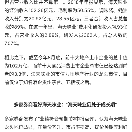
用甚至超过同行的收入。2014年上市后，海天味业的销售
费用就迈入了10亿元门槛，增速比往年都大。之后，公司一
次次刷新纪录，2018年销售费用已达到22.36亿元，较
2014年增长了113%。这样的推广费用让同行望尘莫及：
2017年海天味业促销和广告费用8.48亿元，是第二名的15
倍；2018年接近10亿元，是第二名的23倍。
海天味业为数不多未能称雄业界的指标，是研发投入虽大，
但占营业收入比并不算第一。2018年年报显示，海天味业
的酱油收入102.36亿元，毛利率为50.55%，调味酱、蚝油
收入分别为20.92亿元、28.55亿元，三者合计收入占总营
收的89%。在这一年里，海天味业“费用化研发投入”4.93亿
元，占营业收入的2.89%，研发人员362人，占总人数的
7.07%。
相比之下，截至今年8月底，前十大地产上市企业的总市值
为1.02万亿，而前十大食品消费上市企业总市值已经达到前