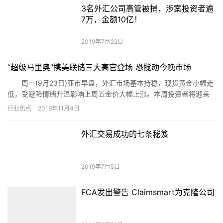
亚太金业骗局，骗你没商量
2019年5月5日
白宫官员呼吁大幅降息市场不理睬 美
元美股黄金罕见齐涨
2019年11月8日
3名外汇公司高管被捕，涉案投资者逾
7万，金额10亿！
2019年7月22日
“超级马里奥”携美联储三大高官登场 恐搅动今晚市场
周一(9月23日)亚市早盘，外汇市场基本持稳，现货黄金小幅走
低，受避险情绪升温影响上周五金价大幅上涨。本周投资者将迎来
诸多重量级经济数据以及央行官员讲话。周一，欧洲央行行长德拉
行业热点
2019年11月4日