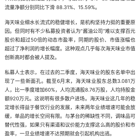
短期看，预计公司下半年将迎来新一轮提价。历史上看，公
司平均每两年提价一次，预计2019年下半年公司将步入新
一轮提价期，保障明年稳健增长。
不过，银河证券研究院则认为，海天味业成本端压力增加，
毛利率有所下降，推测与中美贸易战导致大豆等原材料成本
提高有关，下半年此方面压力持续存在。公司通过加大原材
料采购提前锁定部分成本，导致公司 Q1、Q2 经营性现金
流量净额分别同比下滑 88.31%、15.59%。
海天味业细水长流式的稳健增长，是机构坚持力挺的重要原
因。但同时有不少私募投资者认为“酱油公司”难以支撑百元
股价和超过50倍的动态市盈率，同期的股价、市值涨幅也
超过了净利润的增长幅度。这种观点几乎每次海天味业市值
创新高时都会被人提及。