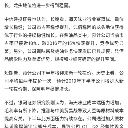
调味品龙头龟甲万整体落后60-80年，目前收入利润持续抬
升、费用率维持稳定的特点明显，我们判断其仍处于成长
期。
从行业趋势看，国盛证券认为，2030年或将成为调味品行
业重要转折点，未来十年量价齐升、集中度提升趋势明显；
而海天全产业链的优势明显，行业的霸主地位稳固，预计
2030年市占率抬升至30%，酱油业务将维持10%年复合增
长，龙头地位将进一步得到稳固。
中信建投证券也认为，长期看，海天味业行业赛道优、量价
增长稳健；公司市占率稳步提升，凭借稳固的龙头地位获得
优于行业的持续稳健增长。在酱油品类中，预计公司当前市
占率已接近18%，较2016年的15%快速提升，竞争优势显
著；另外，公司调味酱及蚝油业务快速发展已具规模，凭借
品牌影响力及渠道优势，规模和业绩有确定的提升空间。