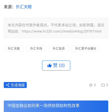
私募人士表示，在过去的二季度，海天味业的股东名单中出
现了一些新面孔。截至6月末，海天味业股东总数3.081万
人，比一季度增加60%，人均流通股8.76万股，人均持股金
额920万元。这说明有很多散户进场。海天味业这几年的稳
定增长得益于餐饮行业的发展，未来两年业绩增速可能会放
缓，单品的增长空间有限。与茅台的稀缺性不同，调味品可
替代性强，如果只有渠道和议价能力支撑这么高的股价和市
盈率，一旦业绩增速不达预期就会引起机构出逃。
来源：
外汇天眼
本文内容仅代表作者观点，不代表本站立场，如若转载，请注
明出处：https://www.fx220.com/zimeiti/whbg/29197.html
外汇天眼
外汇市场
外汇投资
外汇黑平台曝光