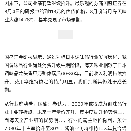
者的3.3倍，海天味业的市值力压地产行业的龙头市值，目
前仅位于知名酒企贵州茅台、五粮液之后。
多家券商看好海天味业：“海天味业仍处于成长期”
多家券商发布了“业绩符合预期”的中报点评，认为海天味业
龙头地位凸显，在量价齐升、市占率提高、提价预期等利好
因素下，公司业绩有望继续抬升。最乐观的券商国盛证券在
8月4日的研报中给到118元的估值价格，8月份当月海天味
业大涨14.78%，基本兑现了市场预期。
国盛证券研报显示，通过对标日本调味品行业发展历程，我
国调味品行业尚处消费升级中期阶段，海天味业相较于日本