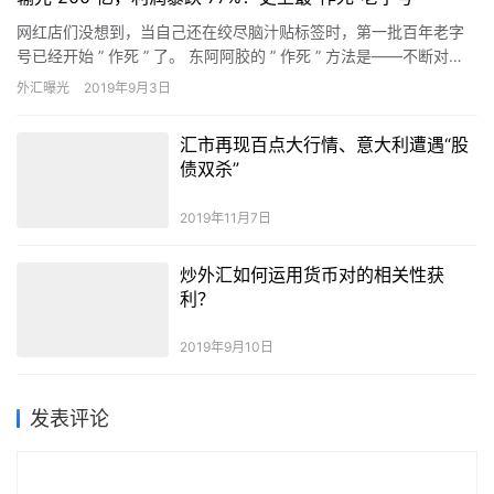
高盛分析师预计，欧元/美元将在2020年前后回升，有三个关键
因素共同推动了欧元走强。首先，根据高盛的模型，欧元被低估了
15%。这种低估很大程度上因为欧元区继续保持国际收支盈余；其
期货
2019年11月30日
次，全球外汇市场的参与者已经大量做空欧元，当市场大量倾向于
单向押注后又被平仓时，出现大幅而有意义逆转的可能性会增加。
美国经济数据对外汇市场的影响
第三，欧洲央行的利率或很难远低于当前水平。
2019年8月1日
输光 200 亿，利润暴跌 77%！史上最“作死”老字号
网红店们没想到，当自己还在绞尽脑汁贴标签时，第一批百年老字
号已经开始 ” 作死 ” 了。 东阿阿胶的 ” 作死 ” 方法是——不断对…
外汇曝光
2019年9月3日
汇市再现百点大行情、意大利遭遇“股
债双杀”
2019年11月7日