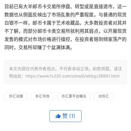
目前已有大半邮币卡交易所停盘、转型或是直接退市，这一
数据也从侧面反映出了市场乱象的严重程度。与普通的现货
白银不一样，邮币卡属于艺术收藏品，大多数投资者对其并
不了解，而部分邮币卡类交易所就利用其弱点，以开展现货
发售的模式对市场价格进行操控，在投资者赔到倾家荡产的
同时，交易所却赚了个盆满钵满。
本文内容仅代表作者观点，不代表本站立场，如若转载，请注
明出处：https://www.fx220.com/zimeiti/whbg/28891.html
外汇天眼
外汇市场
外汇黑平台曝光
炒外汇
赞
(1)