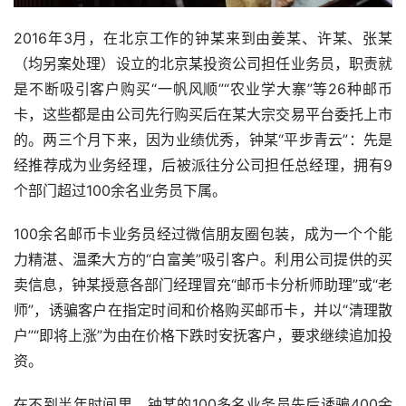
2016年3月，在北京工作的钟某来到由姜某、许某、张某
（均另案处理）设立的北京某投资公司担任业务员，职责就
是不断吸引客户购买“一帆风顺”“农业学大寨”等26种邮币
卡，这些都是由公司先行购买后在某大宗交易平台委托上市
的。两三个月下来，因为业绩优秀，钟某“平步青云”：先是
经推荐成为业务经理，后被派往分公司担任总经理，拥有9
个部门超过100余名业务员下属。
100余名邮币卡业务员经过微信朋友圈包装，成为一个个能
力精湛、温柔大方的“白富美”吸引客户。利用公司提供的买
卖信息，钟某授意各部门经理冒充“邮币卡分析师助理”或“老
师”，诱骗客户在指定时间和价格购买邮币卡，并以“清理散
户”“即将上涨”为由在价格下跌时安抚客户，要求继续追加投
资。
在不到半年时间里，钟某的100多名业务员先后诱骗400余