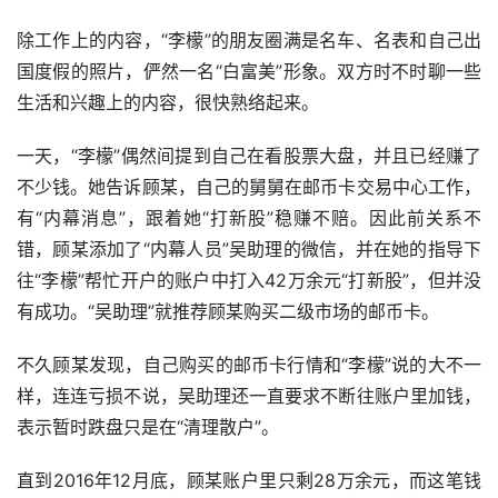
除工作上的内容，“李檬”的朋友圈满是名车、名表和自己出
国度假的照片，俨然一名“白富美”形象。双方时不时聊一些
生活和兴趣上的内容，很快熟络起来。
一天，“李檬”偶然间提到自己在看股票大盘，并且已经赚了
不少钱。她告诉顾某，自己的舅舅在邮币卡交易中心工作，
有“内幕消息”，跟着她“打新股”稳赚不赔。因此前关系不
错，顾某添加了“内幕人员”吴助理的微信，并在她的指导下
往“李檬”帮忙开户的账户中打入42万余元“打新股”，但并没
有成功。“吴助理”就推荐顾某购买二级市场的邮币卡。
不久顾某发现，自己购买的邮币卡行情和“李檬”说的大不一
样，连连亏损不说，吴助理还一直要求不断往账户里加钱，
表示暂时跌盘只是在“清理散户”。
直到2016年12月底，顾某账户里只剩28万余元，而这笔钱