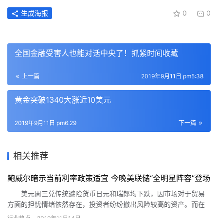
生成海报
0
0
全国金融受害人也能对话中央了！抓紧时间收藏
上一篇
2019年9月11日 pm5:38
黄金突破1340大涨近10美元
2019年9月11日 pm6:29
下一篇
相关推荐
鲍威尔暗示当前利率政策适宜 今晚美联储“全明星阵容”登场
美元周三兑传统避险货币日元和瑞郎均下跌，因市场对于贸易
方面的担忧情绪依然存在，投资者纷纷撤出风险较高的资产。而在
备受瞩目的美联储主席鲍威尔国会证词方面，鲍威尔表示已没有太