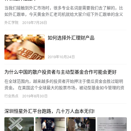
当我们接触到外汇市场时，很多专业名词是需要我们去了解的，比
如外汇跟单，今天黄金外汇老司机就给大家介绍下外汇跟单的含义
以及优势，感兴趣的你一定不要错过 一、什么是外汇跟单 外汇跟单
外汇学院
2019年7月26日
是…
如何选择外汇理财产品
2019年10月24日
为什么中国的散户投资者与主动型基金合作可能会更好
在全球范围内，越来越多的投资者开始押注于傻瓜资金会胜过聪明
资金。 在美国这个全球最大的股票市场，被动型基金如今管理的资
产与主动型基金一样多。中国也在效仿。截至6月30日，股指基金
行业热点
2019年8月30日
管…
深圳恒星外汇平台跑路，几十万人血本无归!