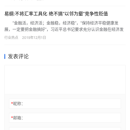
易纲:不将汇率工具化 绝不搞“以邻为壑”竞争性贬值
“金融活，经济活；金融稳，经济稳”，“保持经济平稳健康发
展，一定要把金融搞好”，习近平总书记要求充分认识金融在经济发
展和社会生活中的重要地位和作用，扎扎实实把金融工作做好。党
行业热点
2019年12月1日
的十九届四中全会提出，坚持和完善社会主义基本经济制度，推动
经济高质量发展，要“加强资本市场基础制度建设，健全具有高度适
应性、竞争力、普惠性的现代金融体系，有效防范化解金融风险”。
发表评论
*
昵称：
*
邮箱：