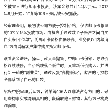
名被害人进行邮币卡投资，涉案金额共计1.4亿余元。2017
年8月开始，钟某等106人先后被公安抓获。
经审理查明，最初该公司为便于控制价格，仅该邮币卡总量
的10%至15%投放市场，由操盘手通过数个子账户之间自买
自卖来回“倒单”，将邮币卡价格由低炒高。业务员以“内幕消
息”为由诱骗客户集中购买指定邮币卡。
眼看资金进账，操盘手就大量抛售手中邮币卡份额，导致价
格连续跌停，当价格跌落至低位时，又重新低价购入，并进
行新一轮的“割韭菜”。通过反复“高抛低吸”，客户的亏损款
全部落到了自己的口袋。
绍兴中院审理后认为，钟某等106人以非法占有为目的，采
用虚构事实或隐瞒真相的手段骗取他人财物，其行为已构成
诈骗罪。