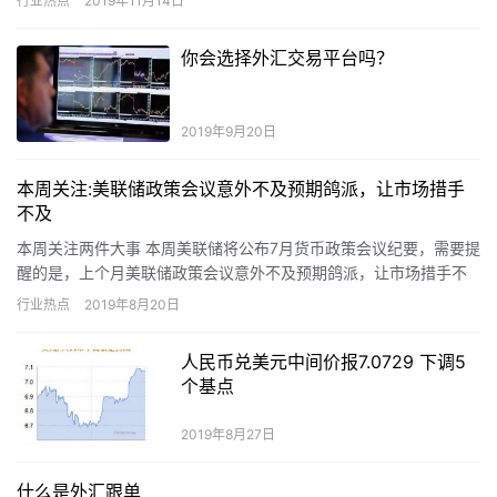
行业热点
2019年11月14日
多降息空间，并直接否定了特朗普呼吁的负利率政策，其讲话内容
基本延续了10月货币政策会议时的基调。
你会选择外汇交易平台吗？
2019年9月20日
本周关注:美联储政策会议意外不及预期鸽派，让市场措手
不及
本周关注两件大事 本周美联储将公布7月货币政策会议纪要，需要提
醒的是，上个月美联储政策会议意外不及预期鸽派，让市场措手不
及。 不过伴随着美国国债收益率的倒挂，市场对美联储激进放宽
行业热点
2019年8月20日
政…
人民币兑美元中间价报7.0729 下调5
个基点
2019年8月27日
什么是外汇跟单