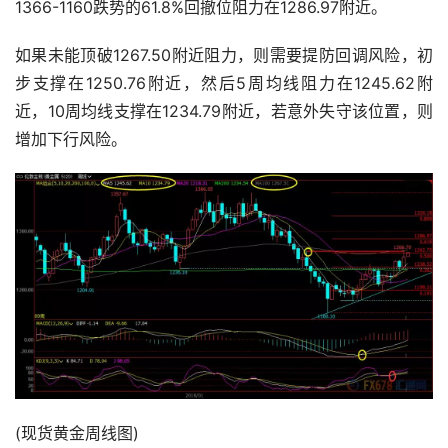
1366-1160跌势的61.8%回撤位阻力在1286.97附近。
如果未能顶破1267.50附近阻力，则需要提防回调风险，初
步支撑在1250.76附近，然后5周均线阻力在1245.62附
近，10周均线支撑在1234.79附近，若意外失守该位置，则
增加下行风险。
(现货黄金周线图)