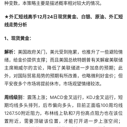
种变数，本策略主要是描述概率相对较大的情况。
★外汇短线高手12月24日现货黄金、白银、原油、外汇短
线走势分析
1、现货黄金：
解析：
美国政府关门，美元受到拖累，也推升了一些避险情
绪，给金价提供支撑；而且美国总统特朗普有关解雇美联储
主席鲍威尔的言论，降低了美联储进一步加息的预期；此
外，对国际贸易局势的预期有所改善，也略微利好金价；但
平安夜多个市场将提前休市，市场观望情绪较浓。
周线级别
：震荡上涨；MACD金叉运行，KDJ金叉运行，短
期均线多头排列，后市偏向多头，目前正面临100周均线
1267.50附近阻力，布林线上轨和7月份高点阻力也在该位
置附近，需要顶破该位置，才能打开进一步上涨空间；