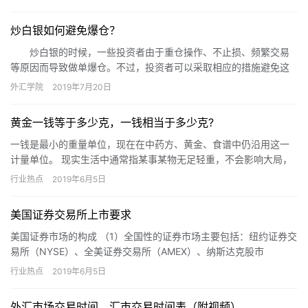
统，因…
炒白银如何避免爆仓？
炒白银的时候，一些投资者由于重仓操作、不止损、频繁交易
等原因而导致做单爆仓。不过，投资者可以采取相应的措施避免这
种情况出现。那么，炒白银怎样才能做到不爆仓呢?
外汇学院
2019年7月20日
黄金一钱等于多少克，一钱相当于多少克?
一钱是最小的重量单位，现在在中药方、黄金、食谱中仍沿用这一
计量单位。 现实生活中通常指某事某物无足轻重，不会影响大局，
如：一钱不值。黄金一钱是指单位换算，可以用一钱换算黄金的克
行业热点
2019年6月5日
数。…
美国证券交易所上市要求
美国证券市场的构成 （1）全国性的证券市场主要包括：纽约证券交
易所（NYSE）、全美证券交易所（AMEX）、纳斯达克股市
（NASDAQ）和招示板市场（OTCBB）； （2）区域性的…
行业热点
2019年6月5日
外汇市场交易时间，汇市交易时间表（附视频）