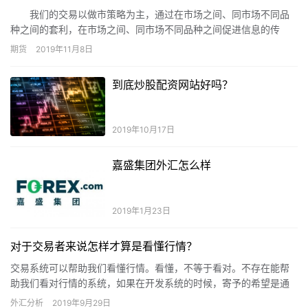
我们的交易以做市策略为主，通过在市场之间、同市场不同品
种之间的套利，在市场之间、同市场不同品种之间促进信息的传
递。我们的交易策略是可持续、有利于市场发展的策略。在交易的
期货
2019年11月8日
过程中，我们向交易者提供了流动性和风险转移的机会，这样的交
易策略有益于市场发展，一方面，使市场的流动性得到支持，在做
到底炒股配资网站好吗？
市策略里，我们向市场上有交易需求的投资者提供了机会，使他们
可以以较低的成本完成自己所需的交易；另一方面，使市场有效性
得到提高，因为在交易中做市策略修正了错误的价格，使报价及时
2019年10月17日
反映真实价值。
嘉盛集团外汇怎么样
2019年1月23日
对于交易者来说怎样才算是看懂行情？
交易系统可以帮助我们看懂行情。看懂，不等于看对。不存在能帮
助我们看对行情的系统，如果在开发系统的时候，寄予的希望是通
过它来看对（看准方向，照做就赚），在永远也开发不出理想的系
外汇分析
2019年9月29日