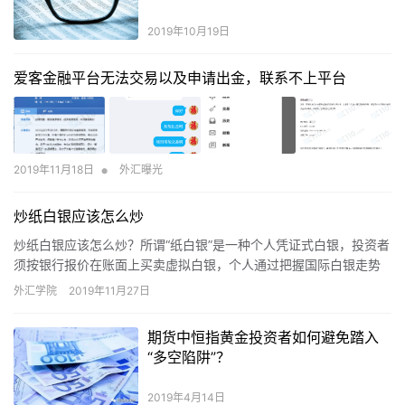
2019年10月19日
爱客金融平台无法交易以及申请出金，联系不上平台
•
2019年11月18日
外汇曝光
炒纸白银应该怎么炒
炒纸白银应该怎么炒？所谓“纸白银”是一种个人凭证式白银，投资者
须按银行报价在账面上买卖虚拟白银，个人通过把握国际白银走势
低吸高抛，赚取白银价格的波动差价。买卖交易记录只在个人预先
外汇学院
2019年11月27日
开立的白银账户上体现，不发生实物白银的提取和交割。正式推出
纸白银业务的只有工商银行一家。
期货中恒指黄金投资者如何避免踏入
“多空陷阱”？
2019年4月14日