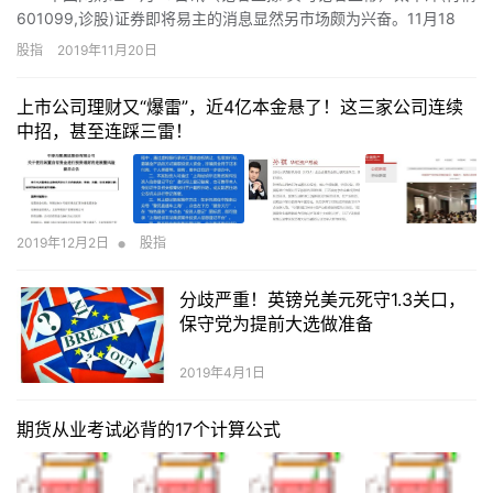
601099,诊股)证券即将易主的消息显然另市场颇为兴奋。11月18
日，太平洋证券（601099.SH）高开高走，收盘上涨7.24%，列券
股指
2019年11月20日
商板块涨幅第一。被市场视为利好的就是11月16日太平洋证券发布
的《关于第一大股东签署附生效条件的股份转让协议暨权益变动的
上市公司理财又“爆雷”，近4亿本金悬了！这三家公司连续
提示性公告》。
中招，甚至连踩三雷！
•
2019年12月2日
股指
分歧严重！英镑兑美元死守1.3关口，
保守党为提前大选做准备
2019年4月1日
期货从业考试必背的17个计算公式