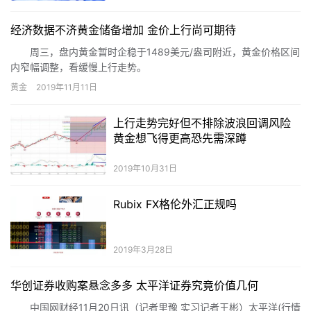
经济数据不济黄金储备增加 金价上行尚可期待
周三，盘内黄金暂时企稳于1489美元/盎司附近，黄金价格区间
内窄幅调整，看缓慢上行走势。
黄金
2019年11月11日
上行走势完好但不排除波浪回调风险
黄金想飞得更高恐先需深蹲
2019年10月31日
Rubix FX格伦外汇正规吗
2019年3月28日
华创证券收购案悬念多多 太平洋证券究竟价值几何
中国网财经11月20日讯（记者里豫 实习记者王彬）太平洋(行情