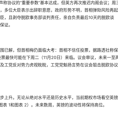
声称协议的“重要参数”基本达成，但英方再次推迟内阁会议；周
，多位大臣表示出辞职意愿，政府形势不明，首相弹劾风险再起
臣，且剥夺脱欧事务部谈判责任，亲自负责最后10天的脱欧谈
保证。
围已解，但首相梅仍面临大考：首相不信任投票，据路透社称保
票最快可能在下周二（11月20日）来临。议会审议，未来一至
及工党反对势力虎视眈眈，工党党魁扬言势在议会狙击脱欧协议
步上升。无论从绝对水平还是历史水平，当前期权市场看空英镑
图表 1和图表 2）。未来数周，英镑的波动性将保持高位。