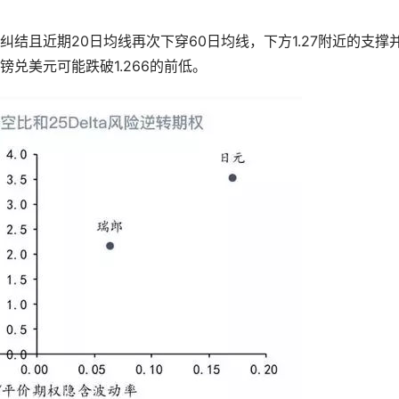
结且近期20日均线再次下穿60日均线，下方1.27附近的支撑
兑美元可能跌破1.266的前低。