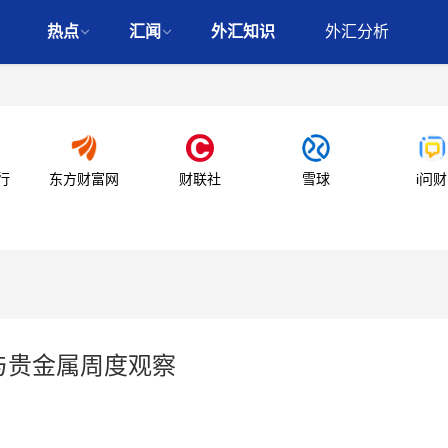
热点
汇闻
外汇知识
外汇分析
行
东方财富网
财联社
雪球
i问财
与贵金属周度观察