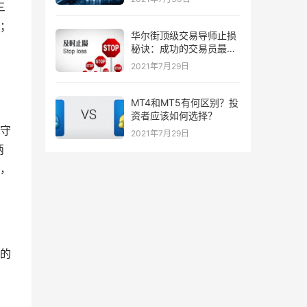
三
；
华尔街顶级交易导师止损
秘诀：成功的交易员最喜
欢的三种止损策略！
2021年7月29日
MT4和MT5有何区别？投
资者应该如何选择？
守
2021年7月29日
两
，
的