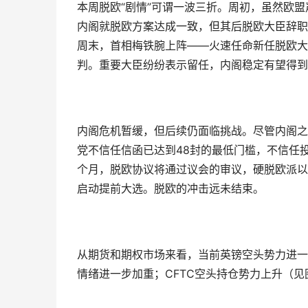
本周脱欧“剧情”可谓一波三折。周初，虽然欧盟
内阁就脱欧方案达成一致，但其后脱欧大臣辞职
周末，首相梅铁腕上阵——火速任命新任脱欧大
判。重要大臣纷纷表示留任，内阁稳定有望得到
内阁危机暂缓，但后续仍面临挑战。尽管内阁之
党不信任信函已达到48封的最低门槛，不信任投
个月，脱欧协议将通过议会的审议，硬脱欧派以
启动提前大选。脱欧的冲击远未结束。
从期货和期权市场来看，当前英镑空头势力进一
情绪进一步加重；CFTC空头持仓势力上升（见