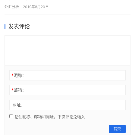
外币储蓄存款的币种包括：美元、港币、英镑、欧元、日元、加拿…
外汇分析
2019年8月20日
发表评论
*
昵称：
*
邮箱：
网址：
记住昵称、邮箱和网址，下次评论免输入
提交