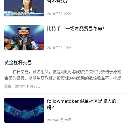
合不合法？
2019年8月22日
比特币！一场毒品贸易革命！
2019年9月10日
黄金杠杆交易
杠杆交易，顾名思义，就是利用小额的资金来进行数倍于原始
金额的投资，以期望获取相对投资标的物波动的数倍收益率，抑或
亏损。由于保证金(该笔小额资金)的增减不以标的资产的波动比例来
综合
2019年11月28日
运动，风险很高。
followmetoken跟单社区是骗人的
吗？
2019年9月28日