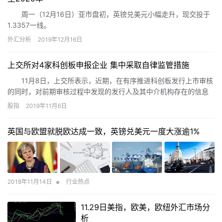
周一（12月16日）亚市盘初，英镑兑美元小幅走升，现交投于
1.3357一线。
外汇分析
2019年12月16日
上交所对4家科创板申报企业 集中采取自律监管措施
11月8日，上交所表示，近期，在有序推进科创板发行上市审核
的同时，对前期审核过程中发现的发行人及其中介机构存在的信息
披露不当行为，依据相关事实和规则，集中采取自律监管措施。本
股指
2019年11月6日
次处理涉及北京木瓜移动科技股份有限公司、上海新数网络科技股
份有限公司、晶晨半导体（上海）股份有限公司、贵州白山云科技
英国与欧盟就脱欧达成一致，英镑兑美元一度大涨逾1%
股份有限公司（以下分别简称木瓜移动、新数网络、晶晨股份(行情
688099,诊股)、白山科技）等科创板申报项目。其中，木瓜移动、
新数网络前期已撤回发行上市申请，上交所已终止审核。
•
2018年11月14日
行业热点
11.29日美指，欧美，欧纽外汇市场分
析