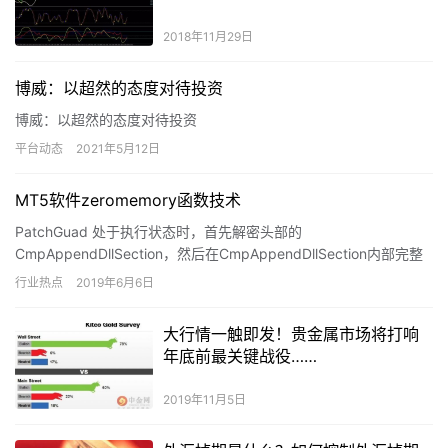
2018年11月29日
博威：以超然的态度对待投资
博威：以超然的态度对待投资
平台动态
2021年5月12日
MT5软件zeromemory函数技术
PatchGuad 处于执行状态时，首先解密头部的
CmpAppendDllSection，然后在CmpAppendDllSection内部完整
解密整个Context，进入Patch…
行业热点
2019年6月6日
大行情一触即发！贵金属市场将打响
年底前最关键战役……
2019年11月5日