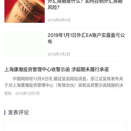
外汇掉期是什么？如何控制外汇掉期
风险？
2019年9月4日
2019年1月1日外汇EA账户实盘盈亏公
布
2019年1月2日
上海康瀚投资管理中心收警示函 涉超期未履行承诺
中国网财经12月9日讯 据证监会网站消息，浙江证监局发布关
于对上海康瀚投资管理中心（有限合伙）采取出具警示函措施的决
定。经查，根据2015年6月23日、2015年9月21日创新医疗(行情
股指
2019年12月7日
002173,诊股)管理股份有限公司（以下简称“上市公司”）与相关方
签署的《发行股份购买资产协议》《发行股份购买资产协议之补充
协议》，结合齐齐哈尔建华医院有限责任公司（以下简称“建华医
发表评论
院”）2016年度、2017年度、2018年度业绩完成情况及相关补偿义
务人以前年度已支付的补偿情况，上海康瀚投资管理中心（有限合
伙）作为建华医院的补偿义务人需向上市公司支付股份补偿