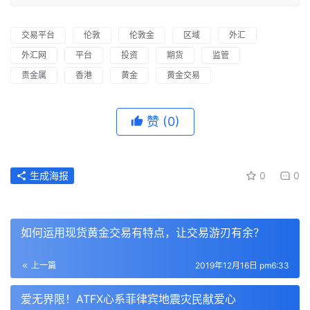
交易平台
伦敦
伦敦金
区域
外汇
外汇网
平台
投资
期货
监管
贵金属
香港
黄金
黄金交易
赞
(0)
生成海报
0
0
如何运用现货黄金交易有特点，让交易游刃有余？
上一篇
2019年12月16日 pm6:33
爱无界限！ATFX心系菲律宾地震灾民献爱心