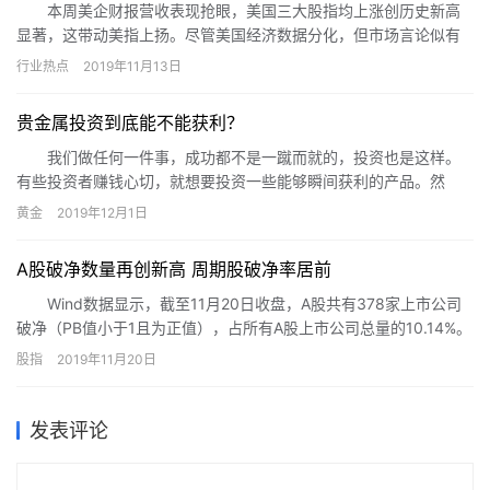
本周美企财报营收表现抢眼，美国三大股指均上涨创历史新高
显著，这带动美指上扬。尽管美国经济数据分化，但市场言论似有
转变偏中性，对于未来美国经济前景表现乐观态度。由此市场避险
行业热点
2019年11月13日
情绪大幅消退，美债、黄金这类避险资产被大量抛售。另一方面欧
元区内在经济基础与实力均不容忽视，当前疲软表现或将触底反
贵金属投资到底能不能获利？
弹。此外，全球宽松局面或将关闭，英国和澳大利亚央行维持基准
利率不变，而且周内美联储高官发言表示进一步宽松概率很低。
我们做任何一件事，成功都不是一蹴而就的，投资也是这样。
有些投资者赚钱心切，就想要投资一些能够瞬间获利的产品。然
而，即使你能够凭借运气在一开始投资的时候赚得一笔，如果没有
黄金
2019年12月1日
经验和方法的积累，在日后的投资路途上也会遇到很多的挫折。因
此，想要在贵金属投资上获利，我们需要经历这样的几个阶段。
A股破净数量再创新高 周期股破净率居前
Wind数据显示，截至11月20日收盘，A股共有378家上市公司
破净（PB值小于1且为正值），占所有A股上市公司总量的10.14%。
破净上市公司数量和比例都接近2005年以来的历史高点。
股指
2019年11月20日
发表评论