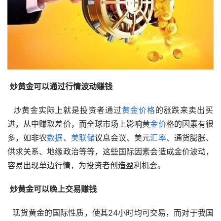
炒黄金可以通过行情波动赚钱
  炒黄金实际上就是投资者通过
黄金价格
的涨跌来卖出买
进，从中赚取差价，而全球市场上影响黄
金价
格的因素有很
多，如非农
数据
、
美联储
议息会议、美元
汇率
、通货膨胀、
供求关系、地缘政治等等，这些国际因素会造成金价波动，
容易出现单边行情，为投资者创造盈利机会。 
炒黄金可以晚上交易赚钱
  现货黄金的国际性质，使其24小时均可交易，而对于我国