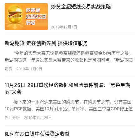
炒黄金超短线交易实战策略
2019年12月7日
新湖期货 走在创新先列 提供增值服务
“今年的实盘大赛无论是参赛规模还是参赛资金均为历年之最，
新湖期货这一年通过实盘大赛带来的收获也是可圈可点。”新湖期货
相关负责人告诉记者，新湖期货连续八年作为实盘大赛指定交易
期货
2019年11月9日
商，每年一度的实盘大赛已成为新湖期货历届参赛客户期货交易中
不可或缺的一部分。
11月25日-29日重磅经济数据和风险事件前瞻：“黑色星期
五”来袭
接下来的一周将迎来美国的感恩节，在感恩节之前，仍有美国
10月PCE数据、美国10月耐用品订单月率、美国三季度GDP修正值
等重要数据，投资者需要重点关注；对于国际贸易局势也需要予以
外汇分析
2019年11月25日
留意。
如何在炒白银中获得稳定收益