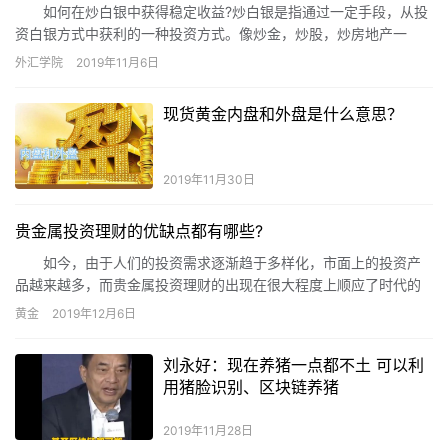
如何在炒白银中获得稳定收益?炒白银是指通过一定手段，从投
资白银方式中获利的一种投资方式。像炒金，炒股，炒房地产一
样。银价创年度新高白银避险保值渐成投资界新宠。
外汇学院
2019年11月6日
现货黄金内盘和外盘是什么意思？
2019年11月30日
贵金属投资理财的优缺点都有哪些?
如今，由于人们的投资需求逐渐趋于多样化，市面上的投资产
品越来越多，而贵金属投资理财的出现在很大程度上顺应了时代的
发展，为投资者提供了更多的选择。那么，贵金属投资理财的优缺
黄金
2019年12月6日
点都有哪些?为此，小编带来了以下介绍内容，与大家共享。
刘永好：现在养猪一点都不土 可以利
用猪脸识别、区块链养猪
2019年11月28日