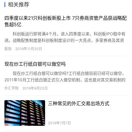
相关推荐
四季度以来21只科创板新股上市 7只券商资管产品获战略配
售超5亿
科创板运行即将满4个月，进入四季度以来，科创板IPO稳中有
进。战略配售制度是科创板制度设计的一大亮点，多家券商及其资
管子公司陆续推出资管计划参与科创板战略配售。
股指
2019年11月20日
现在炒工行纸白银可以做空吗
现在炒工行纸白银可以做空吗?工行纸白银目前已经可以做空，
2011年10月工行纸白银正式引入做空机制，这也是对其交易机制的
进一步完善。通过工行网银保证金交易模式，可以达到做空的目
外汇学院
2019年9月23日
的。
三种常见的外汇交易出场方式
2019年7月7日