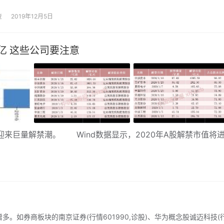
经不能跑赢通货膨胀了，所以我们急需其他的投资产品，而黄金
度比较高，而且大家更加信任，所以炒黄金是一个好选择，那么
查
2019年12月5日
习炒黄金？
亿 这些公司要注意
来巨量解禁潮。 Wind数据显示，2020年A股解禁市值将
。
如券商板块的南京证券(行情601990,诊股)、华为概念股诚迈科技(