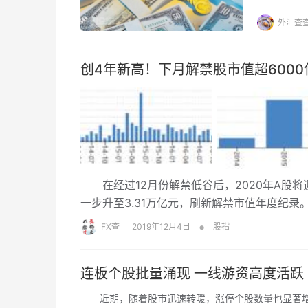
行利息已
资的知名
外汇查
手怎么学
创4年新高！下月解禁股市值超6000
在经过12月份解禁低谷后，2020年A股将迎
一步升至3.31万亿元，刷新解禁市值年度纪录
•
FX查
2019年12月4日
股指
连板个股批量涌现 一线游资高度活跃
近期，随着股市迅速转暖，涨停个股数量也显著增多。