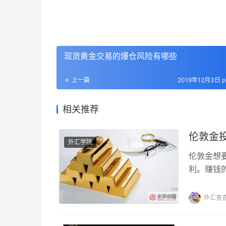
现货黄金交易的爆仓风险有哪些
上一篇
2019年12月3日 p
相关推荐
伦敦金
外汇学院
伦敦金想
利。赚钱
键是我们
无疑是我
外汇查