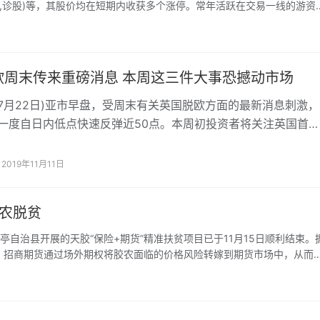
0303,诊股)等，其股价均在短期内收获多个涨停。常年活跃在交易一线的游资
内上榜金额排名前列的一线游资席位近期都高度活跃。
欧周末传来重磅消息 本周这三件大事恐撼动市场
月22日)亚市早盘，受周末有关英国脱欧方面的最新消息刺激，
元一度自日内低点快速反弹近50点。本周初投资者将关注英国首相
，此外，本周晚些时候欧洲央行将公布利率决议，美国将公布美
议前的一份重磅报告――美国GDP数据，预计这些因素将引发市
2019年11月11日
胶农脱贫
自治县开展的天胶“保险+期货”精准扶贫项目已于11月15日顺利结束。
，招商期货通过场外期权将胶农面临的价格风险转嫁到期货市场中，从而