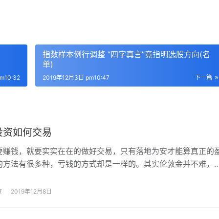
指数样本例行调整 “四字真言”竟指明选股方向(名
单)
m10:32
2019年12月3日 pm10:47
下一篇
投资如何交易
要赚钱，就要实实在在的做好交易，只有落地为安才能算真正的
的方法有很多种，亏钱的方式却是一样的。其实伦敦金并不难，
没有看清形势，如果我们无视大环境和趋势做对，那么受到伤害
们。
查
2019年12月8日