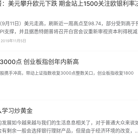
：美元攀升欧元下跌 期金站上1500关注欧银利率
月11日）美元走高，刷新近一周高点至98.74，部分受到高于
PPI支撑，并且据悉特朗普将召开白宫会议重新审视资本利得税减
欧元兑美元一度跌破1.1水平，市场普遍预期欧洲央行周四将公布
2019年11月5日
。金价走高，COMEX12月黄金期货重新站上1500美元关口。
%，因美国总统特朗普考虑放宽对伊朗的制裁，此前美国的制裁令
3000点 创业板指创年内新高
出口能力大为受限。
手冲高，带动上证指数收复3000点整数关口，创业板指收复1800
么学习炒黄金
的发展如今越来越与我们的生活息息相关了，对于普通大众来说
金有剩余一般会选择银行理财产品，但是由于经济环境的改变，