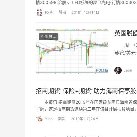
情300598,诊股)、LED板块的聚飞光电(行情30
然不愿放过当前机会。交易所披露的龙虎榜显示，年
FX查
股指
2019年12月14日
英国脱
行业热点
周一(7
英镑/美
最终人选
储利率决
Leon
波动。
招商期货“保险+期货”助力海南保亭
本报讯 招商期货2019年在国家级贫困县海南省保亭
了解，这是招商期货连续第三年在该县开展扶贫项目
障胶农的利益。
Yido
期货
2019年11月24日