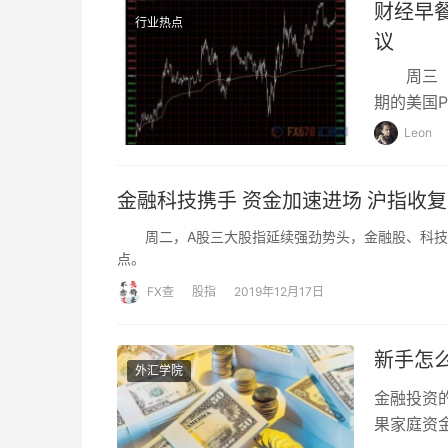
财经早餐
行业热点
议
周三（9
期的美国
税议题；
Leon
的刺激政策
价跌逾2
金融科技携手 资金加速进场 沪指收复
伊朗原油
周二，A股三大股指延续强劲势头，金融股、科技股携
点。
FX查
股指
2019年12月17日
新手怎
外汇学院
金融投资
果家庭资