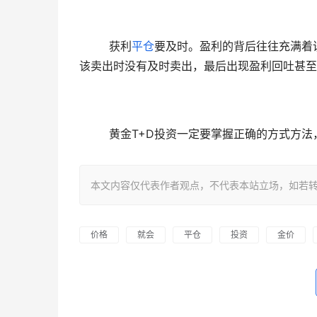
  获利
平仓
要及时。盈利的背后往往充满着
该卖出时没有及时卖出，最后出现盈利回吐甚至
  黄金T+D投资一定要掌握正确的方式
本文内容仅代表作者观点，不代表本站立场，如若转载，请注明出处
价格
就会
平仓
投资
金价