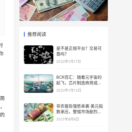
推荐阅读
时
是不是正规平台？交易可
你
靠吗？
2022年1月17日
BCR百汇：随着元宇宙的
起飞，芯片制造商将成为
“赢家”
2022年1月13日
很简
，
非农报告强势来袭 美元指
数承压，警惕市场剧烈波
的
动
2021年8月6日