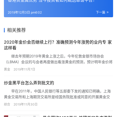
2019年12月3日 pm6:02
下一篇
相关推荐
2020年金价会否继续上行？准确预测今年涨势的业内专 家
这样看
继去年预期2019年黄金上涨之后，今年伦敦金银市场协会
（LBMA）会议的与会者再度做出看涨黄金的预测，预计明年金价将
继续走高，突破1600美元/盎司。
黄金
2019年11月7日
炒金黑平台怎么弄到批文的
早在2011年，中国人民银行等五部委下发的通知已明确，上海
黄金交易所和上海期货交易所是经国务院批准或同意的开展黄金交
易的交易所，任何地方、机构或个人均不得另设立黄金交易所(交易
综合
2019年11月30日
中心)。