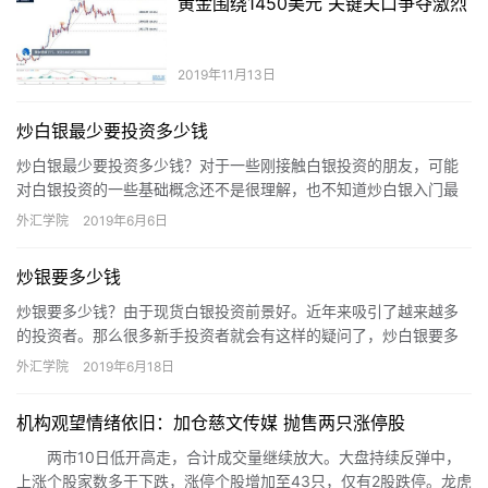
黄金围绕1450美元 关键关口争夺激烈
2019年11月13日
炒白银最少要投资多少钱
炒白银最少要投资多少钱？对于一些刚接触白银投资的朋友，可能
对白银投资的一些基础概念还不是很理解，也不知道炒白银入门最
少需要多少钱，首先，我们来了解一下点差，点差就是买价和卖家
外汇学院
2019年6月6日
的差额…
炒银要多少钱
炒银要多少钱？由于现货白银投资前景好。近年来吸引了越来越多
的投资者。那么很多新手投资者就会有这样的疑问了，炒白银要多
少钱？那么在这里，小峰就来为大家解答一下炒白银究竟需要多少
外汇学院
2019年6月18日
钱？ …
机构观望情绪依旧：加仓慈文传媒 抛售两只涨停股
两市10日低开高走，合计成交量继续放大。大盘持续反弹中，
上涨个股家数多于下跌，涨停个股增加至43只，仅有2股跌停。龙虎