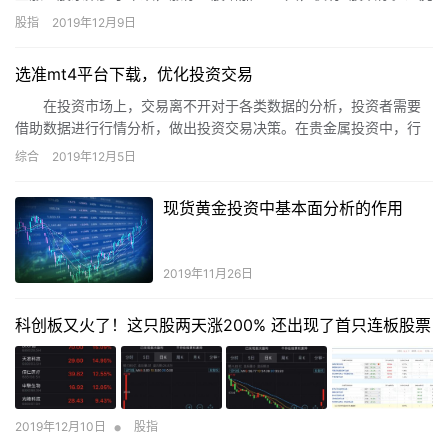
榜中，机构分歧依旧，但整体来看机构观望情绪依然浓厚。
股指
2019年12月9日
选准mt4平台下载，优化投资交易
在投资市场上，交易离不开对于各类数据的分析，投资者需要
借助数据进行行情分析，做出投资交易决策。在贵金属投资中，行
情受到多重因素的影响，使得投资者对贵金属各类数据的分析较为
综合
2019年12月5日
繁琐。为了有效降低分析难度，mt4平台基于投资者需求，被投资公
司与软件公司联合开发上线。如果投资者想要让贵金属行情分析更
现货黄金投资中基本面分析的作用
加准确，可以考虑选择规范的mt4平台下载，通过平台提供的行情图
标、技术分析、交易操作等功能，优化投资交易，提高投资收益。
那么，怎么选择合适的平台，投资者要看以下几点。
2019年11月26日
科创板又火了！这只股两天涨200% 还出现了首只连板股票
•
2019年12月10日
股指