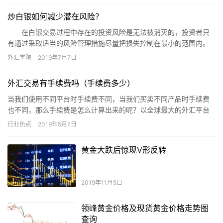
炒白银如何减少潜在风险？
在白银交易过程中存在的投资风险是无法被消灭的，投资者只
有通过采取适当的风险管理措施尽量把损失控制在最小的范围内。
那么，投资者进行现货白银投资，要如何减少潜在风险呢?
外汇学院
2019年7月7日
外汇交易有手续费吗（手续费多少）
当我们使用不同平台时手续费不同，当我们买卖不同产品时手续费
也不同，那么手续费是怎么计算出来的呢？以全球最大的外汇平台
之一智选天下为例，欧美、磅美的点差基本上都是1-2点之间，买卖
行业热点
2019年5月7日
一…
黄金大跌后惊现V形反转
2019年11月5日
领峰黄金价格及现货黄金价格走势图
查询