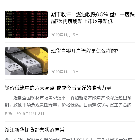
元，如果利用保证金交易，就只需要交1000美元的保证金就可以
了，即1000美元的保证金实际操作150000美元的交易权。此时利
期市收评：燃油收跌6.5％ 盘中一度跌
润也就放大了。相当于放大了150倍。
超7%再度刷新上市以来新低
2019年11月15日
现货白银开户流程是怎么样的？
2019年11月19日
钢价低迷中的六大亮点 或成今后反弹的推动力量
近期全国钢材市场需求淡季，叠加新增产能与产能释放超出预
期，致使市场悲观氛围笼罩，价格低迷。目前螺纹钢期货主力合约
收盘吨价格3300元左右，严重偏离3700元/吨中位线。预计短时期
期货
2019年11月13日
内钢材价格低迷态势难以改变。另一方面，对于未来钢材行情走势
也不可过于悲观。应该看到，现今钢市“低迷阴云”中，仍然存在一些
浙江新华期货经营状态异常
亮点，有可能成为今后钢市行情反弹、甚至反转的推动力量。
浙江新华期货经纪有限公司创建于1993年3月，是浙江省第一家成