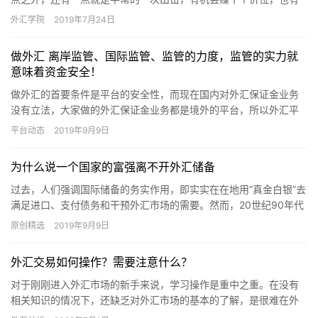
风险亏十个价位，以赔率来讲是一赔一。一个赚钱的上佳机会，除
外汇学院
2019年7月24日
了基本…
做外汇 离岸监管、国际监管、监管的力度，监管的实力就
意味着资金安全！
做外汇的首要条件是平台的安全性，而现在国内对外汇保证金业务
没有立法，大家做的外汇保证金业务都是境外的平台，所以外汇平
台的监管是我们的资金安全的最后一道防护墙。 做外汇，监管的力
平台动态
2019年9月9日
度，…
为什么说一个国家的富强离不开外汇储备
过去，人们强调国际储备的务实作用，即实实在在地用“真金白银”去
满足进口、支付债务和干预外汇市场的需要。然而，20世纪90年代
以来发生的一系列的危机，在相当程度上改变了外汇储备的功能…
原创精选
2019年9月9日
外汇交易如何操作？需要注意什么？
对于刚刚进入外汇市场的新手来说，学习操作是重中之重。在没有
相关知识的情况下，还缺乏对外汇市场的基本的了解，是很难在外
汇市场中生存的，更不要说赚到钱了。 外汇交易如何操作？ 1、学