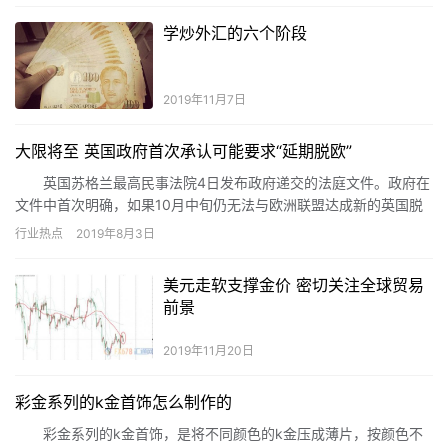
学炒外汇的六个阶段
2019年11月7日
大限将至 英国政府首次承认可能要求“延期脱欧”
英国苏格兰最高民事法院4日发布政府递交的法庭文件。政府在
文件中首次明确，如果10月中旬仍无法与欧洲联盟达成新的英国脱
离欧盟协议，首相鲍里斯・约翰逊将致信欧盟，寻求延期“脱欧”。
行业热点
2019年8月3日
美元走软支撑金价 密切关注全球贸易
前景
2019年11月20日
彩金系列的k金首饰怎么制作的
彩金系列的k金首饰，是将不同颜色的k金压成薄片，按颜色不