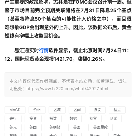
产生重要的政策影响，尤其是在FOMC会议召开前一周。但
鉴于市场目前完全预期美联储将在7月31日降息25个基点
（甚至将降息50个基点的可能性计入价格之中），而且很
难想象GDP会出现意外的上升。因此，该数据公布后，黄金
短线有窄幅上攻整固机会。
易汇通实时
行情
软件显示，截止北京时间7月24日11：
12，国际现货黄金现报1421.70，涨幅0.26%。
本文内容仅代表作者观点，不代表本站立场，如若转载，请注
明出处：https://www.fx220.com/whpt/42927.html
MACD
价格
区域
区间
协议
基点
央行
投资
指数
数据
期货
测试
美元
美国
美联储
英国
英国脱欧