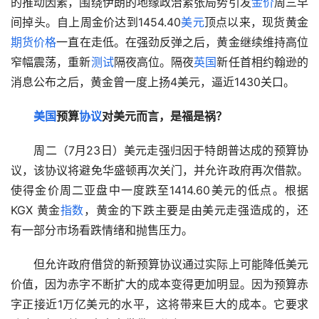
的推动因素，围绕伊朗的地缘政治紧张局势引发
金价
周三早
间掉头。自上周金价达到1454.40
美元
顶点以来，现货黄金
期货
价格
一直在走低。在强劲反弹之后，黄金继续维持高位
窄幅震荡，重新
测试
隔夜高位。隔夜
英国
新任首相约翰逊的
消息公布之后，黄金曾一度上扬4美元，逼近1430关口。  
美国
预算
协议
对美元而言，是福是祸？
　　周二（7月23日）美元走强归因于特朗普达成的预算协
议，该协议将避免华盛顿再次关门，并允许政府再次借款。
使得金价周二亚盘中一度跌至1414.60美元的低点。根据
KGX 黄金
指数
，黄金的下跌主要是由美元走强造成的，还
有一部分市场看跌情绪和抛售压力。  
　　但允许政府借贷的新预算协议通过实际上可能降低美元
价值，因为赤字不断扩大的成本变得更加明显。因为预算赤
字正接近1万亿美元的水平，这将带来巨大的成本。它要求