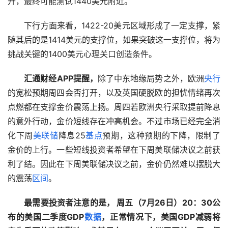
升，最终可能测试1440美元附近。  
　　下行方面来看，1422-20美元区域形成了一定支撑，紧
随其后的是1414美元的支撑位，如果突破这一支撑位，将为
挑战关键的1400美元心理关口创造条件。  
汇通财经APP提醒，
除了中东地缘局势之外，欧洲
央行
的宽松预期周四会否打开，以及英国硬脱欧的担忧情绪再次
点燃都在支撑金价震荡上扬。周四若欧洲央行采取提前降息
的意外行动，金价短线存在冲高机会。不过市场已经完全消
化下周
美联储
降息25
基点
预期，这种预期的下降，限制了
金价的上行。一些短线投资者希望在下周美联储决议之前获
利了结。因此在下周美联储决议之前，金价仍然难以摆脱大
的震荡
区间
。  
最需要投资者注意的是， 周五（7月26日）20：30公
布的美国二季度GDP
数据
，正常情况下，美国GDP减弱将