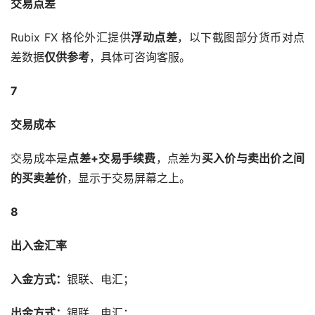
交易点差
Rubix FX 格伦外汇提供
浮动点差
，以下截图部分货币对点
差数据
仅供参考
，具体可咨询客服。
7
交易成本
交易成本是
点差+交易手续费
，点差为
买入价与卖出价之间
的买卖差价
，显示于交易屏幕之上。
8
出入金汇率
入金方式：
银联、电汇；
出金方式：
银联、电汇；