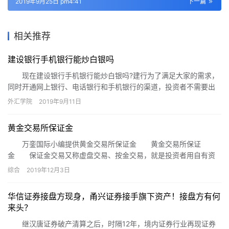
2019年9月25日 pm4:41
下一篇
相关推荐
建设银行手机银行能炒白银吗
现在建设银行手机银行能炒白银吗?建行为了满足大家的需求，
同时开通网上银行、电话银行和手机银行的渠道，投资者不需要出
门，只需要动动手机就可以炒白银了。
外汇学院
2019年9月11日
黄金交易所保证金
万銮国际小编提供黄金交易所保证金 黄金交易所保证
金 保证金交易又称虚盘交易、按金交易，就是投资者用自有资
金作为担保，从银行或经纪商处提供的融资放大来进行现货黄金交
综合
2019年12月3日
易，也就是放大投资者的交易资金。融资的比例大小，一般由银行
或者经纪商决定，融资的比例越大，客户需要付出的资金就越少。
华信证券接盘方现身，甬兴证券接手旗下资产！接盘方有何
国际上的融资倍数也叫杠杆。例：市场的标准合约为每手10万元，
来头？
如果经纪商提供的杠杆。
继汉唐证券破产清算之后，时隔12年，境内证券行业再现证券