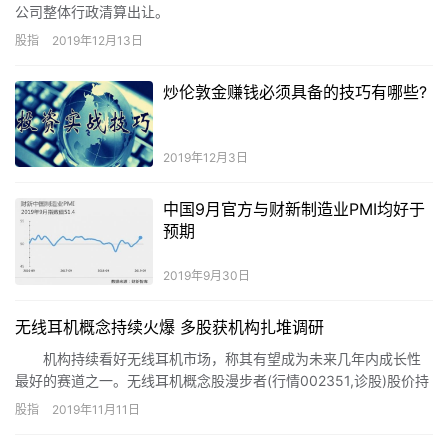
公司整体行政清算出让。
股指
2019年12月13日
炒伦敦金赚钱必须具备的技巧有哪些?
2019年12月3日
中国9月官方与财新制造业PMI均好于
预期
2019年9月30日
无线耳机概念持续火爆 多股获机构扎堆调研
机构持续看好无线耳机市场，称其有望成为未来几年内成长性
最好的赛道之一。无线耳机概念股漫步者(行情002351,诊股)股价持
续大涨，近3个月累计涨幅翻倍。昨日，无线耳机概念股再次逆势大
股指
2019年11月11日
涨，惠威科技(行情002888,诊股)、雷柏科技(行情002577,诊股)涨
停，共达电声(行情002655,诊股)、瀛通通讯(行情002861,诊股)也