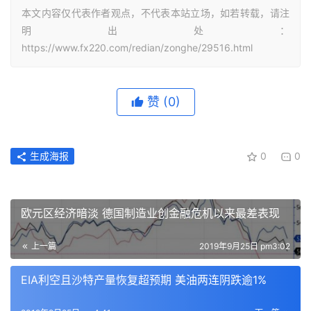
本文内容仅代表作者观点，不代表本站立场，如若转载，请注
明出处：
https://www.fx220.com/redian/zonghe/29516.html
赞
(0)
生成海报
0
0
欧元区经济暗淡 德国制造业创金融危机以来最差表现
上一篇
2019年9月25日 pm3:02
EIA利空且沙特产量恢复超预期 美油两连阴跌逾1%