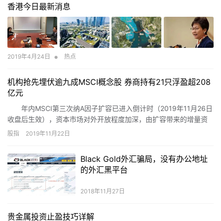
香港今日最新消息
一度涨停，收盘均涨超5%。
•
2019年4月24日
热点
机构抢先埋伏逾九成MSCI概念股 券商持有21只浮盈超208
亿元
年内MSCI第三次纳A因子扩容已进入倒计时（2019年11月26日
收盘后生效），资本市场对外开放程度加深，由扩容带来的增量资
金规模也在进一步提高。
股指
2019年11月22日
Black Gold外汇骗局，没有办公地址
的外汇黑平台
2018年11月27日
贵金属投资止盈技巧详解