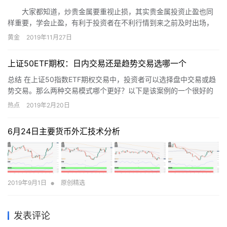
大家都知道，炒贵金属要重视止损，其实贵金属投资止盈也同
样重要，学会止盈，有利于投资者在不利行情到来之前及时出场，
保住既有利润。那么，掌握了止盈技巧，贵金属投资止盈对你来说
黄金
2019年11月27日
就不再是难事。
上证50ETF期权：日内交易还是趋势交易选哪一个
总结 在上证50指数ETF期权交易中，投资者可以选择盘中交易或趋
势交易。那么两种交易模式哪个更好？以下是该案例的一个很好的
例子，我希望我能帮助您更好地选择适合您的投资方法。 &nb…
热点
2019年2月20日
6月24日主要货币外汇技术分析
•
2019年9月1日
原创精选
发表评论