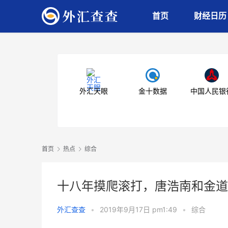
首页
财经日历
外汇天眼
金十数据
中国人民银
首页
热点
综合
十八年摸爬滚打，唐浩南和金道
外汇查查
•
2019年9月17日 pm1:49
•
综合