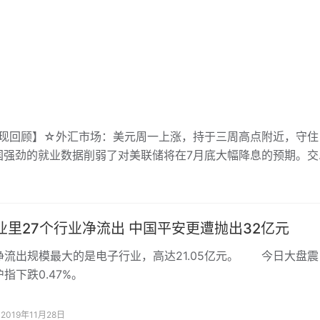
场表现回顾】☆外汇市场：美元周一上涨，持于三周高点附近，守住
国强劲的就业数据削弱了对美联储将在7月底大幅降息的预期。交
的美国国会作证，以寻找有关降息线索。纽约尾盘，美元指数升
7.44。
业里27个行业净流出 中国平安更遭抛出32亿元
出规模最大的是电子行业，高达21.05亿元。 今日大盘震
指下跌0.47%。
2019年11月28日