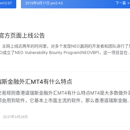
m12:57
2019年9月17日 pm2:43
下一篇
ogram官方页面上线公告
主网上线近两年的时间里，对多个发现NEO漏洞的开发者和团队进行了
 Vulnerability Bounty Program(NEOVBP)，这一项目旨在
专家们提供一个通道，如果发现关于我们的区块链底层的潜在安全性问题或
们将调查所有合格的漏洞报告，并尽最大努力迅速解决问题。奖励将以美元等值
瑞斯金融外汇MT4有什么特点
交易规则香港道瑞斯金融外汇MT4有什么特点MT4是大多数做外
都会用到软件，它基本上市面主流的软件，那么香港道瑞斯金融
有什么特点？今天小编带大家了解下。 MT4電腦版 Doris多
平
2021年3月26日