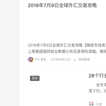
2019年7月9日全球外汇交易攻略
2019年7月9日全球外汇交易攻略【隔夜市
上周美国强劲就业数据公布后录得的涨幅。美
易员等待美联储主席鲍威尔周三开始为期两日
•
外汇查查
2019年8月23日
原创精选
0.07%，报97.35，接近上周五触及的三周高位9
28个行
股指
全天净流
荡下行，沪
FX查