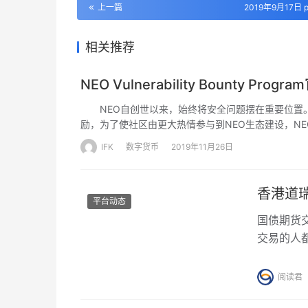
上一篇
2019年9月17日 p
相关推荐
NEO Vulnerability Bounty Pr
NEO自创世以来，始终将安全问题摆在重要位置。
励，为了使社区由更大热情参与到NEO生态建设，NEO成立了NEO
障 NEO 区块链系统的安全性，给广大的社区安全
IFK
数字货币
2019年11月26日
威胁，都可通过发送邮件至erik@neo.org，我
NEO的形式发放。
香港道
平台动态
国债期货
交易的人
汇MT4
賬號管理
阅读君