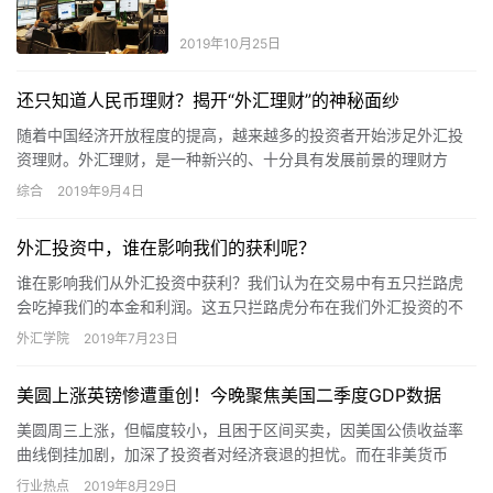
2019年10月25日
还只知道人民币理财？揭开“外汇理财”的神秘面纱
随着中国经济开放程度的提高，越来越多的投资者开始涉足外汇投
资理财。外汇理财，是一种新兴的、十分具有发展前景的理财方
式，是指个人购买理财产品时的货币只针对自由兑换的外国货币，
综合
2019年9月4日
收益也以…
外汇投资中，谁在影响我们的获利呢？
谁在影响我们从外汇投资中获利？我们认为在交易中有五只拦路虎
会吃掉我们的本金和利润。这五只拦路虎分布在我们外汇投资的不
同环节，任何一只都可能吃掉我们的利润甚至本金。要到达投资获
外汇学院
2019年7月23日
利的目…
美圆上涨英镑惨遭重创！今晚聚焦美国二季度GDP数据
美圆周三上涨，但幅度较小，且困于区间买卖，因美国公债收益率
曲线倒挂加剧，加深了投资者对经济衰退的担忧。而在非美货币
中，英镑隔夜惨遭重创，约翰逊政府有关在9月初议会复会几天后暂
行业热点
2019年8月29日