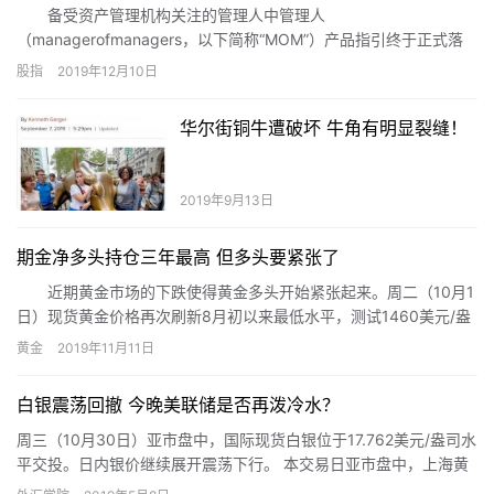
备受资产管理机构关注的管理人中管理人
（managerofmanagers，以下简称“MOM”）产品指引终于正式落
地。近日，证监会发布了《证券期货经营机构管理人中管理人
股指
2019年12月10日
（MOM）产品指引（试行）》（以下简称《指引》），28条内容对
MOM产品定义、运作模式、参与主体主要职责及资质要求、投资运
华尔街铜牛遭破坏 牛角有明显裂缝！
作、内部控制及风险管理、法律责任等进行了具体规范。
2019年9月13日
期金净多头持仓三年最高 但多头要紧张了
近期黄金市场的下跌使得黄金多头开始紧张起来。周二（10月1
日）现货黄金价格再次刷新8月初以来最低水平，测试1460美元/盎
司关口的支撑。
黄金
2019年11月11日
白银震荡回撤 今晚美联储是否再泼冷水？
周三（10月30日）亚市盘中，国际现货白银位于17.762美元/盎司水
平交投。日内银价继续展开震荡下行。 本交易日亚市盘中，上海黄
金交易所白银t+d上涨0.12%至4325元/千克…