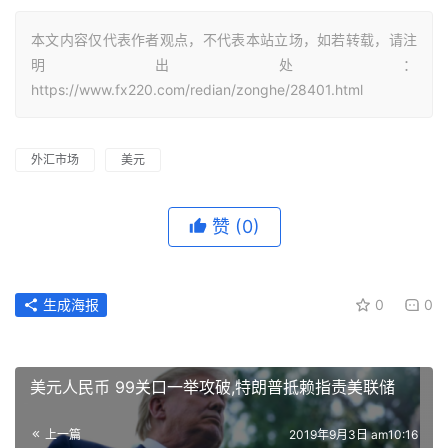
本文内容仅代表作者观点，不代表本站立场，如若转载，请注
明出处：
https://www.fx220.com/redian/zonghe/28401.html
外汇市场
美元
赞
(0)
生成海报
0
0
美元人民币 99关口一举攻破,特朗普抵赖指责美联储
上一篇
2019年9月3日 am10:16