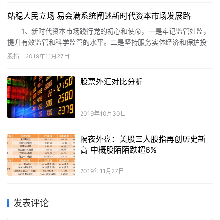
看看两者之间的差别。
站稳人民立场 易会满系统阐述新时代资本市场发展路
1、新时代资本市场践行党的初心和使命，一是牢记监管姓监，
提升有效监管和科学监管的水平。二是坚持服务实体经济和保护投
资者合法权益的根本方向。三是打造规范、透明、开放、有活力、
股指
2019年11月27日
有韧性的资本市场。
股票外汇对比分析
2019年10月30日
隔夜外盘：美股三大股指再创历史新
高 中概股陌陌跌超6%
2019年11月27日
发表评论