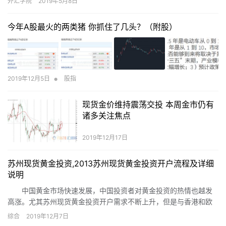
外汇学院
2019年5月8日
今年A股最火的两类猪 你抓住了几头？（附股）
•
2019年12月5日
股指
现货金价维持震荡交投 本周金市仍有
诸多关注焦点
2019年12月17日
苏州现货黄金投资,2013苏州现货黄金投资开户流程及详细
说明
中国黄金市场快速发展，中国投资者对黄金投资的热情也越发
高涨。尤其苏州现货黄金投资开户需求不断上升，但是与香港和欧
美等成熟市场相比，内地黄金投资市场仍处于相对落后的阶段。下
综合
2019年12月7日
面万銮国际以上海黄金交易所黄金投资和国际现货黄金投资为例，