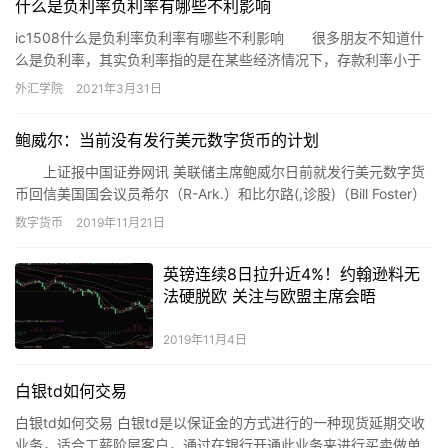
什么是负利率负利率有哪些不利影响
ic1508什么是负利率负利率有哪些不利影响 很多朋友不知道什
么是负利率，其实负利率指的是在某些经济情况下，存款利率小于
同期CPI的上涨幅度。这时居民的银行存款随着时间的推移购买力逐
外汇学院
2021年3月31日
渐降低，看起来就好像在“缩水”一样。
鲍威尔：当前没有发行美元数字货币的计划
上证报中国证券网讯 美联储主席鲍威尔日前就发行美元数字货
币回信美国国会议员希尔（R-Ark.）和比尔路(,诊股)（Bill Foster）
时表示，美联储正密切关注多国央行正在探索的数字货币，但目前
数字货币
2019年11月21日
并没有发行美元数字货币的计划。
英镑连续8日拉升近4%！约翰逊料无
法硬脱欧 关注与欧盟主席会晤
2019年11月4日
白银td如何交易
白银td如何交易 白银td是以保证金的方式进行的一种现货延期交收
业务，适合工薪阶层客户，通过在银行开通此业务来进行买卖做单