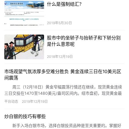
什么是强制结汇？
2019年5月30日
股市中的坐轿子与抬轿子和下轿分别
是什么意思呢
2018年12月19日
市场观望气氛浓厚多空难分胜负 黄金连续三日在10美元区
间震荡
周三（12月18日）黄金窄幅震荡行情还在继续，现货黄金连续
三日交投在1470至1480美元/盎司区间内。纽市盘初，现货黄金最
低下探至1470.52美元/盎司，之后V型反弹，现持稳于1475美元附
平台动态
2019年12月19日
近。美元和美国国债收益率上升，侵蚀了对黄金等无息资产的需
求；全球股市接近历史高点，也令避险资产价格难以维持。不过，
炒白银的技巧有哪些
美国众议院有望周三晚些时候投票弹劾特朗普总统，加上英国首相
鲍里斯・约翰逊再度引起对无协议脱欧的担忧情绪，限制了金价的
新手入场白银市场，选择白银投资品种是至关重要的。掌握好