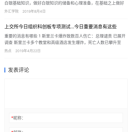
下跌空间。
白银基础知识，做好白银知识的储备和心理准备，在基础之上做好
交易技巧，今天小编就给大家介绍一下炒白银的技巧有哪些?
外汇学院
2019年8月4日
上交所今日组织科创板专项测试…今日重要消息有这些
重要的消息有哪些 1 斯里兰卡爆炸致数百人伤亡：总理谴责 已展开
调查 斯里兰卡多个教堂和高级酒店发生爆炸，死亡人数已攀升至
215人。目前尚无组织或个人宣称对爆炸案负责，斯里兰卡安全…
热点
2019年4月22日
发表评论
*
昵称：