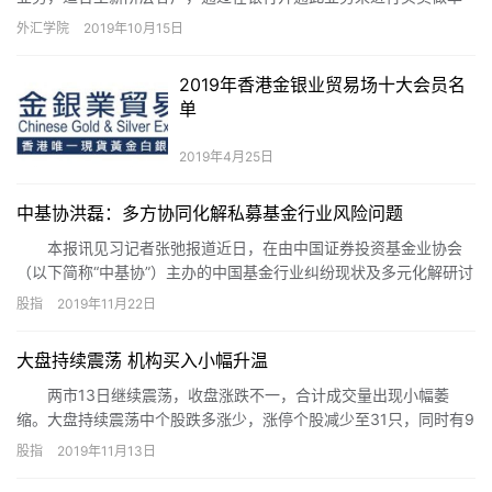
交易。 买卖双方以一定比例的保证金确立买卖合约，该合约不必…
外汇学院
2019年10月15日
2019年香港金银业贸易场十大会员名
单
2019年4月25日
中基协洪磊：多方协同化解私募基金行业风险问题
本报讯见习记者张弛报道近日，在由中国证券投资基金业协会
（以下简称“中基协”）主办的中国基金行业纠纷现状及多元化解研讨
会上，中基协会长洪磊表示，针对伴随私募基金行业发展出现的风
股指
2019年11月22日
险问题，应加快完善上位法体系，明确自律管理的角色定位，使行
业自律与行政、司法齐抓并举，共同发挥化解风险的作用。同时，
大盘持续震荡 机构买入小幅升温
大力发展多元调解机制，做到诉调协同，最大限度地保护投资者合
法权益。
两市13日继续震荡，收盘涨跌不一，合计成交量出现小幅萎
缩。大盘持续震荡中个股跌多涨少，涨停个股减少至31只，同时有9
股跌停。龙虎榜中，机构投资者出手净买入多股，买入意愿开始有
股指
2019年11月13日
所升温。