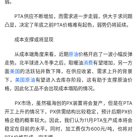
弱。
　　PTA供应不断增加，而需求进一步走弱，供大于求问题
凸显，决定了年底之前PTA价格难有起色，弱势仍将延续。
　　成本支撑或将显现
　　从成本端角度来看，近期
原油
价格开启了一波小幅反弹
走势。北半球进入冬季之后，取暖油
消费
有望增加，另一方
面
美国
的活跃钻井数下降，在供应收紧、需求上升的背景
下，
美国原油
有望进入去库存阶段，这有助于支撑原油价
格，因此化工品不会出现成本塌陷的情况。
　　PX市场，虽然福海创的PX装置将会复产，但是在PTA
开工上升的情况下，PX供需结构比较稳定，预计后期PX价
格企稳的概率较大。因此，我们认为11月PTA生产成本将会
稳定在目前的水平。同时，加工费仅为600元/吨，也将对