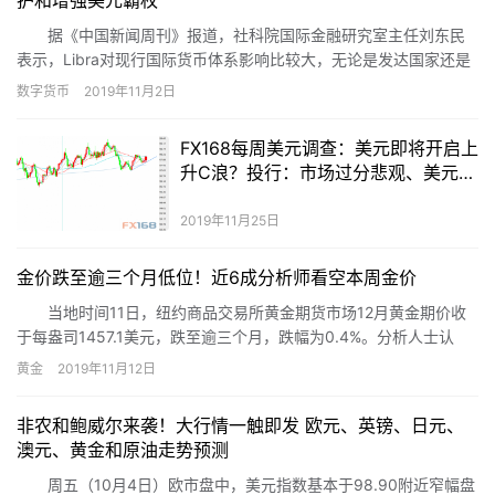
护和增强美元霸权
据《中国新闻周刊》报道，社科院国际金融研究室主任刘东民
表示，Libra对现行国际货币体系影响比较大，无论是发达国家还是
欠发达国家都会对其有严格的监管和要求。未来几年，Facebook需
数字货币
2019年11月2日
要跟各国政府和国际金融机构进行深入沟通和妥协，可能会改变策
略。因此，Libra的落地不会太快，也不会太顺利。由于目前Libra锚
FX168每周美元调查：美元即将开启上
定的一篮子货币比例还不清楚，尚不能判断是否会对美元全球霸权
升C浪？投行：市场过分悲观、美元前
产生影响，不过Libra的初衷肯定不是为了维护和增强美元霸权。中
景仍稳健
国在研究数字货币上有着充足的时间窗口。Libra要想落地并不简
2019年11月25日
单，需要相当长时间与各国政府和国际金融机构进行斡旋。因此，
中国有着充足时间去研发自己的数字稳定币。此前，央行在数字货
金价跌至逾三个月低位！近6成分析师看空本周金价
币做了很多工作，大量民营企业在区块链、第三方支付技术、数字
货币研发上有着重组技术积累和实际应用。因此，中国只需要适当
当地时间11日，纽约商品交易所黄金期货市场12月黄金期价收
的政策调整，在数字稳定币研发上应该很快能够走到世界前列。
于每盎司1457.1美元，跌至逾三个月，跌幅为0.4%。分析人士认
为，由于市场避险情绪降温，令黄金期价承压下跌。
黄金
2019年11月12日
非农和鲍威尔来袭！大行情一触即发 欧元、英镑、日元、
澳元、黄金和原油走势预测
周五（10月4日）欧市盘中，美元指数基本于98.90附近窄幅盘