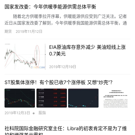
国家发改委：今年供暖季能源供需总体平衡
随着北方供暖季拉开序幕，供暖能源供应受到广泛关注。记者
近日从国家发改委了解到，今年供暖季我国能源供需总体平衡，通
过前期充分扎实的保供工作，以及供暖季期间针对性加大调节和保
期货
2019年11月12日
障力度，可保障顺利迎峰度冬。
EIA原油库存意外减少 美油短线上涨
0.7美元
2019年12月19日
ST股集体涨停！有个股已收7个涨停板 又想“炒壳”？
•
2019年12月3日
股指
社科院国际金融研究室主任：Libra的初衷肯定不是为了维