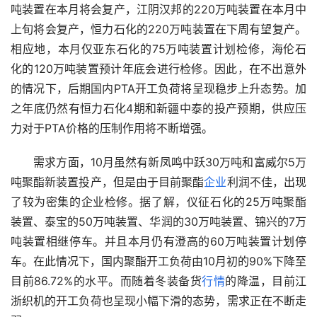
吨装置在本月将会复产，江阴汉邦的220万吨装置在本月中
上旬将会复产，恒力石化的220万吨装置在下周有望复产。
相应地，本月仅亚东石化的75万吨装置计划检修，海伦石
化的120万吨装置预计年底会进行检修。因此，在不出意外
的情况下，后期国内PTA开工负荷将呈现稳步上升态势。加
之年底仍然有恒力石化4期和新疆中泰的投产预期，供应压
力对于PTA价格的压制作用将不断增强。
　　需求方面，10月虽然有新凤鸣中跃30万吨和富威尔5万
吨聚酯新装置投产，但是由于目前聚酯
企业
利润不佳，出现
了较为密集的企业检修。据了解，仪征石化的25万吨聚酯
装置、泰宝的50万吨装置、华润的30万吨装置、锦兴的7万
吨装置相继停车。并且本月仍有澄高的60万吨装置计划停
车。在此情况下，国内聚酯开工负荷由10月初的90%下降至
目前86.72%的水平。而随着冬装备货
行情
的降温，目前江
浙织机的开工负荷也呈现小幅下滑的态势，需求正在不断走