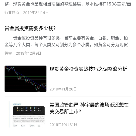
整，现货黄金也呈现相当窄幅的整理格局，基本维持在1508美元/盎
司附近交投。
行业热点
2019年8月14日
贵金属投资需要多少钱？
贵金属投资品种有很多类，目前主要有黄金、白银、钯金、铂
金等几个大类，每个大类又可划分为多个小类，如黄金可分为现货
黄金、纸黄金、黄金T+D、实物黄金等等。不过，贵金属投资市场
黄金
2019年12月9日
上比较流行的还是黄金和白银投资，不仅投资品种丰富，而且参与
人数众多。若做黄金白银投资，选择不同的投资品种，需要的金额
现货黄金投资实战技巧之调整浪分析
也不同。
2019年11月26日
美国监管趋严 孙宇晨的波场币还想在
美交易所上市?
2019年10月31日