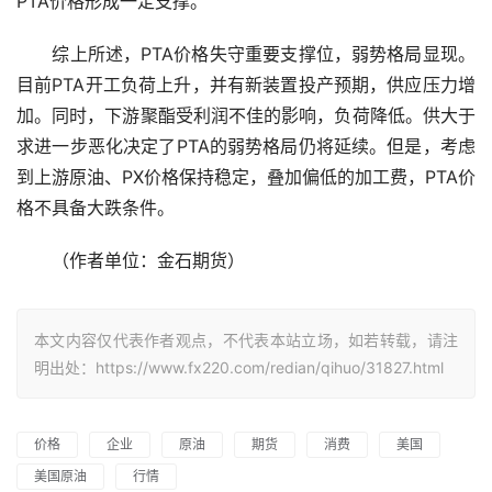
PTA价格形成一定支撑。
　　综上所述，PTA价格失守重要支撑位，弱势格局显现。
目前PTA开工负荷上升，并有新装置投产预期，供应压力增
加。同时，下游聚酯受利润不佳的影响，负荷降低。供大于
求进一步恶化决定了PTA的弱势格局仍将延续。但是，考虑
到上游原油、PX价格保持稳定，叠加偏低的加工费，PTA价
格不具备大跌条件。
　　（作者单位：金石期货）
本文内容仅代表作者观点，不代表本站立场，如若转载，请注
明出处：https://www.fx220.com/redian/qihuo/31827.html
价格
企业
原油
期货
消费
美国
美国原油
行情