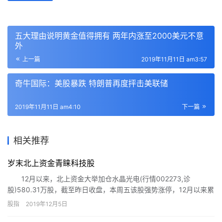
五大理由说明黄金值得拥有 两年内涨至2000美元不意
外
上一篇
2019年11月11日 am3:57
奇牛国际：美股暴跌 特朗普再度抨击美联储
2019年11月11日 am4:10
下一篇
相关推荐
岁末北上资金青睐科技股
12月以来，北上资金大举加仓水晶光电(行情002273,诊
股)580.31万股，截至昨日收盘，本周五该股强势涨停，12月以来累
计涨幅超过18%。北上资金持续17个交易日净流入，值得注意的
股指
2019年12月5日
是，在11月26日历史性流入214.3亿元后，北上资金流入金额一度大