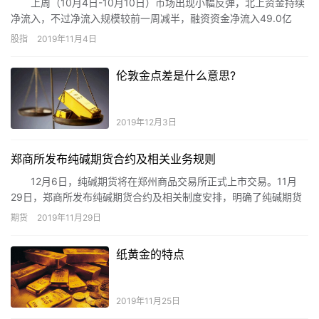
上周（10月4日-10月10日）市场出现小幅反弹，北上资金持续
净流入，不过净流入规模较前一周减半，融资资金净流入49.0亿
元，较上周翻倍。在A股估值水平小幅回升的同时，市场对于后市的
股指
2019年11月4日
走势却出现分歧，有券商认为当下正是月度反弹时机，可抓住机会
做多，“长牛”仍在，但也有券商保持谨慎，认为市场还需等待新的催
伦敦金点差是什么意思?
化剂。
2019年12月3日
郑商所发布纯碱期货合约及相关业务规则
12月6日，纯碱期货将在郑州商品交易所正式上市交易。11月
29日，郑商所发布纯碱期货合约及相关制度安排，明确了纯碱期货
的合约规则、交割制度等相关事项。
期货
2019年11月29日
纸黄金的特点
2019年11月25日