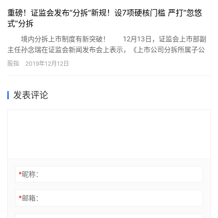
重磅！证监会发布”分拆”新规！设7项硬核门槛 严打”忽悠
式”分拆
境内分拆上市制度有新突破！ 12月13日，证监会上市部副
主任孙念瑞在证监会新闻发布会上表示，《上市公司分拆所属子公
司境内上市试点若干规定》（下称《若干规定》）13日正式发布，
股指
2019年12月12日
自发布之日起施行。
发表评论
*
昵称：
*
邮箱：