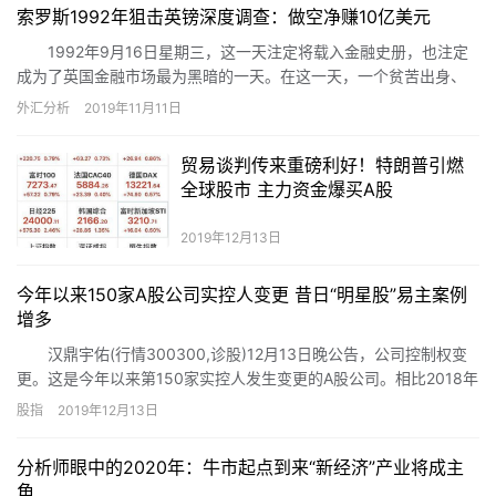
幅下降；但进入12月份，流入金额明显回升，5天就流入200亿元出
索罗斯1992年狙击英镑深度调查：做空净赚10亿美元
头。
1992年9月16日星期三，这一天注定将载入金融史册，也注定
成为了英国金融市场最为黑暗的一天。在这一天，一个贫苦出身、
勉强完成了伦敦经济学院经济学课程的匈牙利犹太移民击溃了大名
外汇分析
2019年11月11日
鼎鼎的英格兰银行，做空英镑净赚10亿美元。这个人就是乔治・索
罗斯！
贸易谈判传来重磅利好！特朗普引燃
全球股市 主力资金爆买A股
2019年12月13日
今年以来150家A股公司实控人变更 昔日“明星股”易主案例
增多
汉鼎宇佑(行情300300,诊股)12月13日晚公告，公司控制权变
更。这是今年以来第150家实控人发生变更的A股公司。相比2018年
同期的99家，今年以来控制权发生变更的公司数量增长幅度超过
股指
2019年12月13日
50%。
分析师眼中的2020年：牛市起点到来“新经济”产业将成主
角