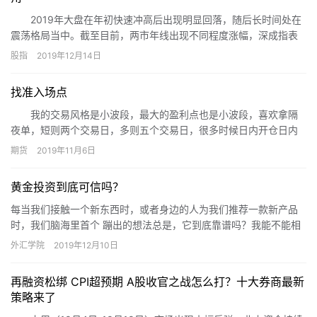
2019年大盘在年初快速冲高后出现明显回落，随后长时间处在
震荡格局当中。截至目前，两市年线出现不同程度涨幅，深成指表
现明显强于沪指。
股指
2019年12月14日
找准入场点
我的交易风格是小波段，最大的盈利点也是小波段，喜欢拿隔
夜单，短则两个交易日，多则五个交易日，很多时候日内开仓日内
平掉，但不是为了做短线，而是盘中走势或临近收盘的走势不支持
期货
2019年11月6日
我拿单的交易理念，只有大幅浮盈的情况下才拿单。
黄金投资到底可信吗？
每当我们接触一个新东西时，或者身边的人为我们推荐一款新产品
时，我们脑海里首个 蹦出的想法总是，它到底靠谱吗？我能不能相
信呢？所以很多人刚开始接触黄金投资时，也会有这个疑问。
外汇学院
2019年12月10日
再融资松绑 CPI超预期 A股收官之战怎么打？十大券商最新
策略来了