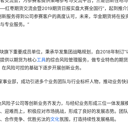
者交流会，为参赛者提供策略参考与交流平台；三是创新性地与
你――红枣期货交流会暨2019期货日报实盘大赛全国行”，起到推介
创新服务得到公司参赛客户的高度认可，未来，华金期货将在投
与专业服务。”
块旗下重要成员单位，秉承华发集团战略规划，自2018年制订“
提供以期货为核心
工具
的综合风险管理服务，做专业特色的期货
，在风险可控的基础下逐步开展创新业务。
6家事业部，成功引进多个业务团队与行业标杆人物，推动业务快
管及风险子公司等创新业务齐发力，与经纪业务形成三位一体发展
、迎难而上，积极应对市场挑战，形成了良好的发展态势。团队
、合作竞争、优胜劣汰的
文化
氛围，打造持续性发展格局。