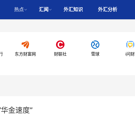
热点
汇闻
外汇知识
外汇分析
行
东方财富网
财联社
雪球
i问财
“华金速度”