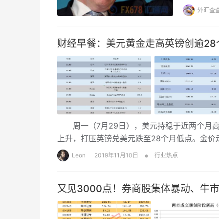
相信英国
外汇查
月3日返
况下让英
财经早餐：美元黄金走高英镑创逾28
周一（7月29日），美元持稳于近两个月高
上升，打压英镑兑美元跌至28个月低点。金价
未来宽松货币政策走向的线索。油价创出接近
•
Leon
2019年11月10日
行业热点
又见3000点！券商股集体暴动、牛