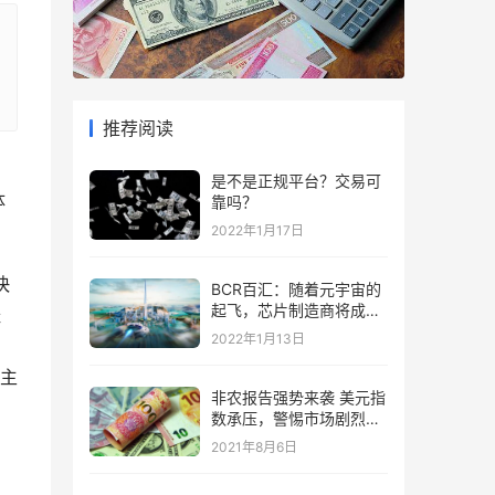
推荐阅读
是不是正规平台？交易可
体
靠吗？
2022年1月17日
快
BCR百汇：随着元宇宙的
起飞，芯片制造商将成为
经
“赢家”
2022年1月13日
，
主
非农报告强势来袭 美元指
数承压，警惕市场剧烈波
动
2021年8月6日