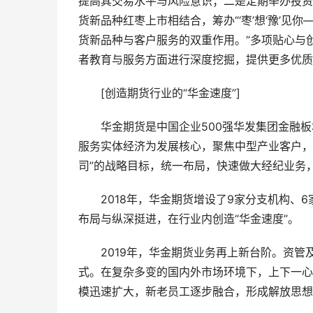
提高其交易水平与风险意识；二是定期举办投资
货新品种红枣上市相结合，筹办“‘枣’想‘豫’见
货新品种与客户服务的双重作用。“多项贴心与
者教育与服务方面进行深度挖掘，提供更多优质
　　[创造期货行业的“华金速度”]
　　华金期货是中国企业500强华发集团金融板
服务实体经济为发展核心，聚焦中型产业客户，
司”的战略目标，统一布局，快速做大经纪业务
　　2018年，华金期货增设了9家分支机构、
布局与纵深挺进，在行业内创造“华金速度”。
　　2019年，华金期货业务再上新台阶。资
式。在复杂多变的国内外市场环境下，上下一心
模迅速扩大，新老员工逐步融合，形成解放思想