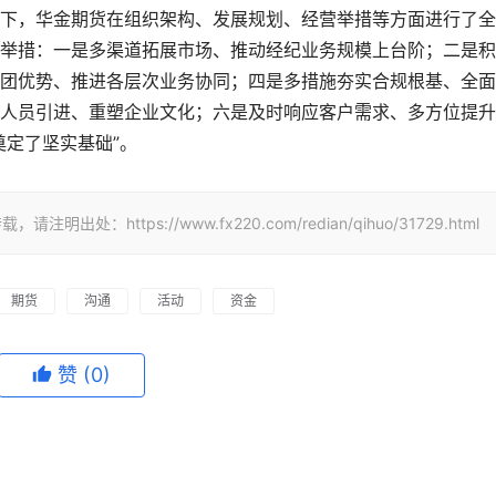
下，华金期货在组织架构、发展规划、经营举措等方面进行了全
举措：一是多渠道拓展市场、推动经纪业务规模上台阶；二是积
团优势、推进各层次业务协同；四是多措施夯实合规根基、全面
人员引进、重塑企业文化；六是及时响应客户需求、多方位提升
奠定了坚实基础”。
ttps://www.fx220.com/redian/qihuo/31729.html
期货
沟通
活动
资金
赞
(0)