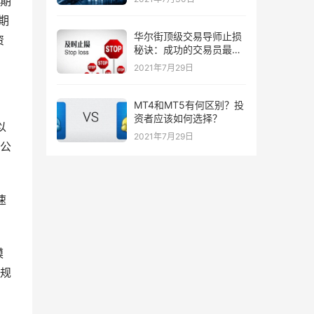
期
期
华尔街顶级交易导师止损
资
秘诀：成功的交易员最喜
欢的三种止损策略！
2021年7月29日
MT4和MT5有何区别？投
资者应该如何选择？
以
2021年7月29日
公
速
模
规