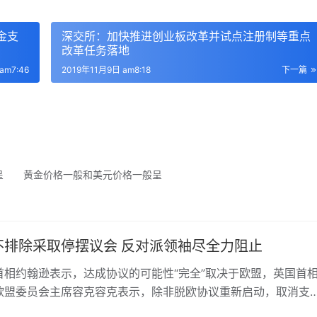
金支
深交所：加快推进创业板改革并试点注册制等重点
改革任务落地
am7:46
2019年11月9日 am8:18
下一篇
呈 黄金价格一般和美元价格一般呈
不排除采取停摆议会 反对派领袖尽全力阻止
约翰逊表示，达成协议的可能性“完全”取决于欧盟，英国首
欧盟委员会主席容克容克表示，除非脱欧协议重新启动，取消支
“硬边界”，否则就不可能达成脱欧协议。他警告欧盟领导人，不