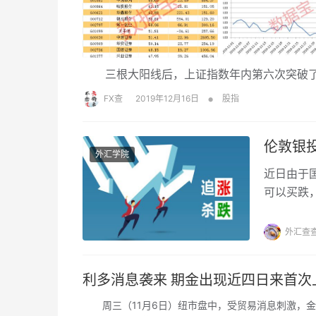
三根大阳线后，上证指数年内第六次突破了3
•
FX查
2019年12月16日
股指
伦敦银
外汇学院
近日由于
可以买跌
操作，但
外汇查
利多消息袭来 期金出现近四日来首次
周三（11月6日）纽市盘中，受贸易消息刺激，金价走