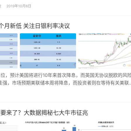
议员们所说的他们可以阻止不达成协议的脱欧。英国议员们将于9
查
2019年10月6日
回议会，反对党和反叛的保守党正试图阻止他在没有达成协议的情
国脱离欧盟。
个月新低 关注日银利率决议
位，预计美国将进行10年来首次降息，而英国无协议脱欧的风
走强，市场预期美联储本周将降息，而投资者则在等待有关美联
三周最大涨幅，市场猜测美联储的潜在降息将会提升石油需求。
市要来了？大数据揭秘七大牛市征兆