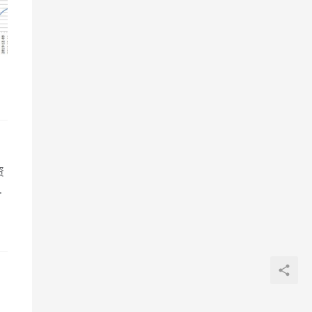
资
边
？