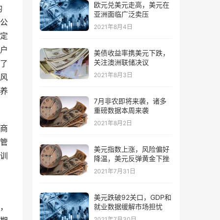
欧元兑美元走高，美元在
均
亚洲面临广泛卖压
公
2021年8月4日
定
户
美债收益率携美元下跌，
关注澳洲联储决议
了
2021年8月3日
风
养
7月非农即将来袭，诸多
重磅数据本周来袭
2021年8月2日
商
管
美元指数上涨，风险偏好
训
降温，美元反弹黄金下挫
2021年7月31日
美元跌破92关口，GDP和
，
就业数据缓解市场担忧
2021年7月30日