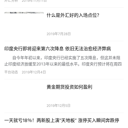
外汇分析
2019年11月11日
什么是外汇好的入场点位？
2019年7月28日
印度央行即将迎来第六次降息 依旧无法治愈经济弊病
自今年年初以来，印度央行已经实施了五次降息，但这并未阻
止印度经济放缓至2013年以来的最低水平。印度央行预计将在周四
（12月5日）进行第六次降息，以尽其所能缓解经济压力。
平台动态
2019年12月4日
黄金期货投资如何盈利
2019年12月5日
一天就亏18％！两新股上演“天地板” 涨停买入瞬间奔跌停