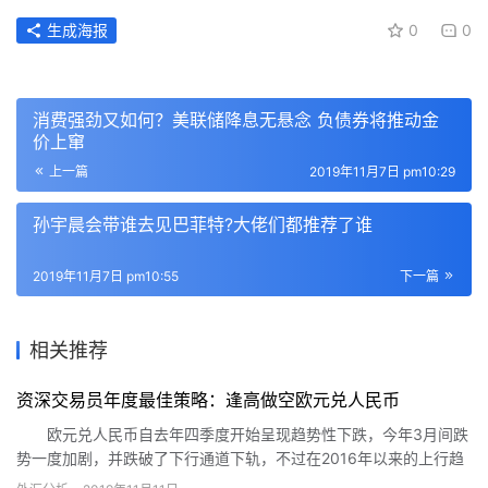
生成海报
0
0
消费强劲又如何？美联储降息无悬念 负债券将推动金
价上窜
上一篇
2019年11月7日 pm10:29
孙宇晨会带谁去见巴菲特?大佬们都推荐了谁
2019年11月7日 pm10:55
下一篇
相关推荐
资深交易员年度最佳策略：逢高做空欧元兑人民币
欧元兑人民币自去年四季度开始呈现趋势性下跌，今年3月间跌
势一度加剧，并跌破了下行通道下轨，不过在2016年以来的上行趋
势线处受到较强支撑，并重新反弹回到半年来的下行通道之中。