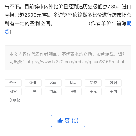
高不下。目前锌市内外比价已经到达历史极低点7.35，进口
亏损已超2500元/吨。多沪锌空伦锌做多比价进行跨市场套
利有一定的盈利空间。                 （作者单位：前海
期
货
）
本文内容仅代表作者观点，不代表本站立场，如若转载，请注
明出处：https://www.fx220.com/redian/qihuo/31695.html
价格
企业
区间
基点
投资
数据
期货
汇率
汽车
消费
美元
美国
美联储
赞
(0)