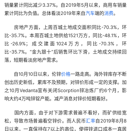
销量累计同比减少3.37%。自2019年5月以来，商用车销量
累计同比为负值。总体看淡2019年来自
汽车
端的
消费
。
　　房地产方面，上周百城土地成交面积同比-70.3%，环
比-35.7%。本周百城土地供给1521万方，同比-48.1%，环
比-26.9%；成交建面1024万方，同比-70.3%，环
比-35.7%。“金九银十”后销售环比下滑，土地成交持续回
落，短期看淡房地产需求。
　　自10月10日以来，伦锌
价格
一路走高。海外锌库存不断
创出历史新低，累库不及预期，对锌价形成一定的支撑。加
之10月Vedanta宣布关闭Scorption锌冶炼厂约6个月，影
响大约4万吨锌锭产能。减产消息对锌价短期看好。
　　国内方面，由于对下游需求普遍不看好，而矿供给宽
松，导致市场普遍看空锌价。而人民币
汇率
自2019年8月8
日以来，一直保持在7以上的高位，使得锌进口成本一直居