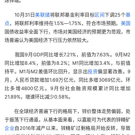
炼锌端。
　　10月31日
美联储
将联邦基金利率目标
区间
下调25个
基
点
，将联邦利率维持在1.5%―1.75%，符合市场预期。
美国
国债收益率全面下行，市场对美国经济的预期更为悲观，市
场普遍认为美国经济下行压力依然较大。
　　我国9月GDP同比增长7.21%，前值为7.63%。9月M2
同比增加8.4%，前值为8.2%；M1同比增加3.4%，与前值
持平。M1与M2差值环比回升，显示出
投资
偏显著改善。9
月，人民币贷款增加1.69万亿元，同比多增3069亿元，环
比多增4800亿元。9月份社会融资规模累计同比增加
21.89%，增速环比减少0.58%。
　　在全球经济普遍下行的格局下，锌价整体走势偏弱，处
于振荡下行通道。从基本面来看，以嘉能可为代表的锌精矿
企业
自2016年减产以来，锌精矿过剩格局开始反转，导致