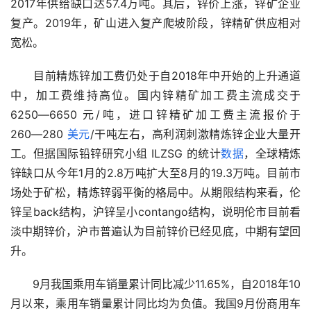
2017年供给缺口达57.4万吨。其后，锌价上涨，锌矿企业
复产。2019年，矿山进入复产爬坡阶段，锌精矿供应相对
宽松。
　　目前精炼锌加工费仍处于自2018年中开始的上升通道
中，加工费维持高位。国内锌精矿加工费主流成交于 
6250―6650 元/吨，进口锌精矿加工费主流报价于 
260―280 
美元
/干吨左右，高利润刺激精炼锌企业大量开
工。但据国际铅锌研究小组 ILZSG 的统计
数据
，全球精炼
锌缺口从今年1月的2.8万吨扩大至8月的19.3万吨。目前市
场处于矿松，精炼锌弱平衡的格局中。从期限结构来看，伦
锌呈back结构，沪锌呈小contango结构，说明伦市目前看
淡中期锌价，沪市普遍认为目前锌价已经见底，中期有望回
升。
　　9月我国乘用车销量累计同比减少11.65%，自2018年10
月以来，乘用车销量累计同比均为负值。我国9月份商用车