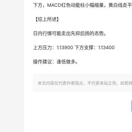
下方，MACD红色动能柱小幅缩量，黄白线走
【综上所述】
日内行情可能走出先抑后扬的态势。
上方压力：1.13900 下方支撑：1.13400
操作建议：逢低做多。
本文内容仅代表作者观点，不代表本站立场，如若转载，请注明出处：h