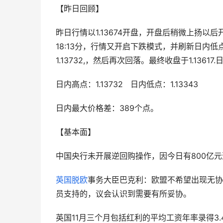
【昨日回顾】
昨日行情以1.13674开盘，开盘后稍微上扬
18:13分，行情又开启下跌模式，并刷新日内低
1.13732,，然后再次回落。最终收盘于1.136
日内高点：1.13732   日内低点：1.13343
日内最大价格差：389个点。
【基本面】
中国央行未开展逆回购操作，因今日有800亿元
英国脱欧
事务大臣巴克利：欧盟不希望出现无协
员支持的，议会认识到需要有所妥协。
英国11月三个月包括红利的平均工资年率录得3