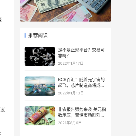
至
推荐阅读
是不是正规平台？交易可
靠吗？
2022年1月17日
BCR百汇：随着元宇宙的
起飞，芯片制造商将成为
“赢家”
2022年1月13日
议
非农报告强势来袭 美元指
数承压，警惕市场剧烈波
动
2021年8月6日
管