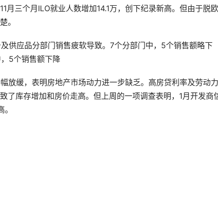
月三个月ILO就业人数增加14.1万，创下纪录新高。但由于脱
楚。
备及供应品分部门销售疲软导致。7个分部门中，5个销售额略下
中，5个销售额下降
大幅放缓，表明房地产市场动力进一步缺乏。高房贷利率及劳动
致了库存增加和房价走高。但上周的一项调查表明，1月开发商
高。