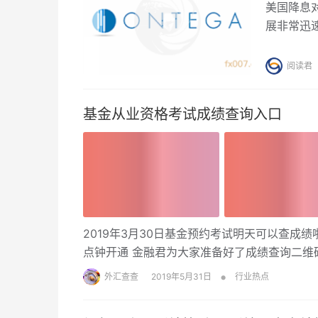
美国降息
展非常迅
好奇心思
ontega
阅读君
基金从业资格考试成绩查询入口
2019年3月30日基金预约考试明天可以查成绩
点钟开通 金融君为大家准备好了成绩查询二维
•
外汇查查
2019年5月31日
行业热点