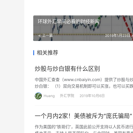
环球外汇早间必看的财经新闻
上一篇
2019年1月23日 a
相关推荐
炒股与炒白银有什么区别
中国外汇查查（www.cnbaiyin.com）提供
炒白银： （1）双向交易机制即可以买涨，也可以买
Huang
外汇学院
2019年10月6日
一个月内2家！美债被斥为“庞氏骗局”
作为美国的“铁哥们”，英国此前公开支持以人民币进