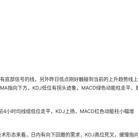
有底部信号的线，另外昨日低点刚好触碰到当前的上升趋势线上
A指向下方，KDJ低位有拐头迹象，MACD绿色动能柱走平，
4小时均线组低位走平，KDJ上扬，MACD红色动能柱小幅增
技术形态来看，日内有向下回撤的需求，KDJ高位死叉，缓慢指