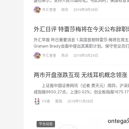
盛也表示，支持人民币国际化。与此同时，美国有意发
外汇查查
综合
2019年9月26日
外汇日评 特蕾莎梅将在今天公布辞职
外汇早报 昨日重要消息 1.英国首相特雷莎·梅将在周
Graham Brady会面中提出其离职计划。保守党议员
外汇查查
热点
2019年5月24日
两市开盘涨跌互现 无线耳机概念领涨
上证报中国证券网讯（记者 费天元）周四，沪深两市开
成指报9650.27点，上涨0.02%；创业板指报1675
航运、医疗器械板块均涨幅靠前。
FX查
股指
2019年11月28日
onte
平台动态