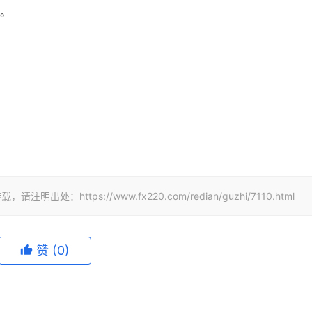
平。
ttps://www.fx220.com/redian/guzhi/7110.html
赞
(0)