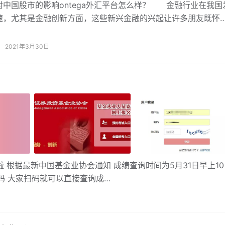
对中国股市的影响ontega外汇平台怎么样？ 金融行业在我国
速，尤其是金融创新方面，这些新兴金融的兴起让许多朋友既怀
，又带着怀疑态度，想去更多的了解这些事物跟着小编一起了解
外汇
2021年3月30日
啦 根据最新中国基金业协会通知 成绩查询时间为5月31日早上10
码 大家扫码就可以直接查询成…