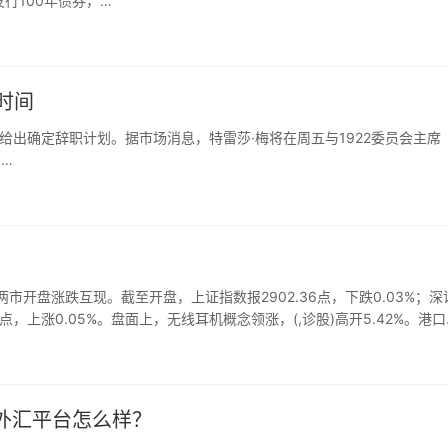
行100年债券，…
时间
五给出确定辞职计划。据市场消息，特雷莎·梅将在周五与1922委员会主席
们…
盘涨跌互现。截至开盘，上证指数报2902.36点，下跌0.03%；深
.17点，上涨0.05%。盘面上，无线耳机概念领涨，(,诊股)高开5.42%。港口
ga外汇平台怎么样？