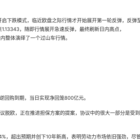
以后开启下跌模式，临近欧盘之际行情才开始展开第一轮反弹，反弹
点1.13343，随即行情展开急速反弹，最终刷新日内高点，
17.日内整体演绎了一个过山车行情。
逆回购到期，当日实现净回笼800亿元。
议脱欧，正在推进担保方案的提案，协议中的很大一部分是受到
.4%，超出预期并创下10年新高，表明劳动力市场依旧强劲，尽